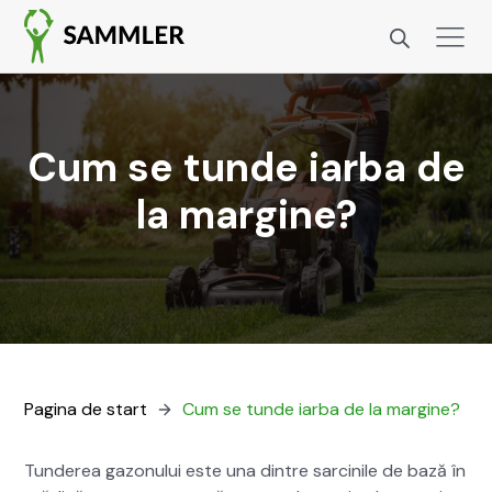
Cum se tunde iarba de
la margine?
Pag­i­na de start
Cum se tunde iar­ba de la mar­gine?
Tun­derea gazonu­lui este una din­tre sarcinile de bază în