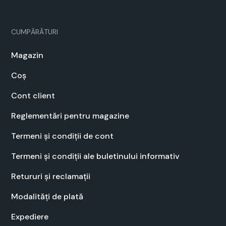
CUMPĂRĂTURI
Mag­a­zin
Coș
Cont client
Regle­men­tări pen­tru mag­a­zine
Ter­meni și condiții de cont
Ter­meni și condiții ale bulet­inu­lui infor­ma­tiv
Retu­ruri și recla­mații
Modal­ități de plată
Expe­diere