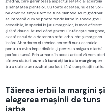
grăd­ină, care garan­tează aspec­tul estet­ic al aces­teia
și sănă­tatea plantelor. Cu toate aces­tea, nu este vor­
ba doar de sim­plul act de tuns plantele. Mulți gră­d­i­nari
se între­abă cum se poate tunde iar­ba în zonele greu
acce­si­bile, în spe­cial în jurul mar­gin­ilor, în mod efi­cient
și fără daune. Atun­ci când gazonul întâl­nește mar­gin­ea,
există riscul de a dete­ri­o­ra atât iar­ba, cât și mar­gin­ea
însăși. Abor­darea și tehni­ca corec­tă sunt esențiale
pen­tru a evi­ta împiedicările și pen­tru a asigu­ra o iar­bă
per­fect tun­să. Prin urmare, în acest arti­col vă vom oferi
câte­va sfa­turi,
cum să tun­deți iar­ba la mar­gine
pen­
tru a obține un rezul­tat per­fect, fără com­pli­cații inutile.
Tăierea ierbii la margini și
alegerea mașinii de tuns
iarba