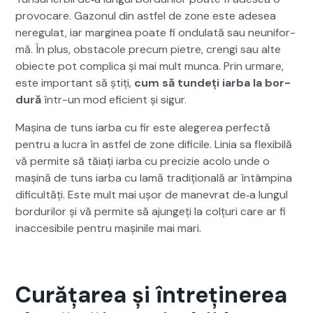
provo­care. Gazonul din ast­fel de zone este ade­sea
nereg­u­lat, iar mar­gin­ea poate fi ondu­lată sau neu­ni­for­
mă. În plus, obsta­cole pre­cum pietre, cren­gi sau alte
obiecte pot com­pli­ca și mai mult munca. Prin urmare,
este impor­tant să știți,
cum să tun­deți iar­ba la bor­
dură
într-un mod efi­cient și sig­ur.
Mași­na de tuns iar­ba cu fir este alegerea per­fec­tă
pen­tru a lucra în ast­fel de zone difi­cile. Linia sa flex­i­bilă
vă per­mite să tăi­ați iar­ba cu pre­cizie aco­lo unde o
mașină de tuns iar­ba cu lamă tradițion­ală ar întâmp­ina
difi­cultăți. Este mult mai ușor de manevrat de‑a lun­gul
bor­durilor și vă per­mite să ajungeți la colțuri care ar fi
inac­ce­si­bile pen­tru mașinile mai mari.
Curățarea și întreținerea