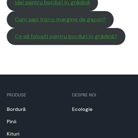
Idei pen­tru bor­duri în grăd­ină
Cum sapi într‑o mar­gine de gazon?
Ce să folosiți pen­tru bor­duri în grăd­ină?
PRODUSE
DESPRE NOI
Bor­dură
Ecolo­gie
Pinii
Kituri