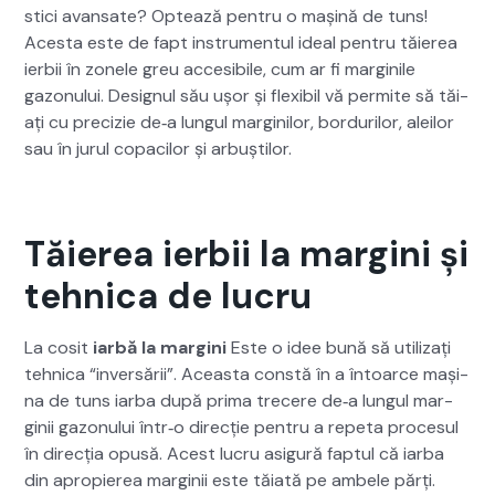
s­ti­ci avansate? Optează pen­tru o mașină de tuns!
Aces­ta este de fapt instru­men­tul ide­al pen­tru tăierea
ier­bii în zonele greu acce­si­bile, cum ar fi mar­gin­ile
gazonu­lui. Designul său ușor și flex­i­bil vă per­mite să tăi­
ați cu pre­cizie de‑a lun­gul mar­gin­ilor, bor­durilor, aleilor
sau în jurul copacilor și arbuștilor.
Tăierea ierbii la margini și
tehnica de lucru
La cosit
iar­bă la mar­gi­ni
Este o idee bună să uti­liza­ți
tehni­ca “inver­sării”. Aceas­ta con­stă în a întoarce mași­
na de tuns iar­ba după pri­ma tre­cere de‑a lun­gul mar­
ginii gazonu­lui într‑o direcție pen­tru a repe­ta pro­ce­sul
în direcția opusă. Acest lucru asig­ură fap­tul că iar­ba
din apropierea mar­ginii este tăi­ată pe ambele părți.