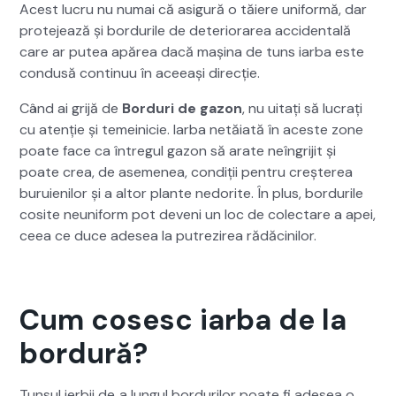
Acest lucru nu numai că asig­ură o tăiere uni­for­mă, dar
pro­te­jează și bor­durile de dete­ri­o­rarea acci­den­tală
care ar putea apărea dacă mași­na de tuns iar­ba este
con­dusă con­tin­uu în aceeași direcție.
Când ai gri­jă de
Bor­duri de gazon
, nu uitați să lucrați
cu atenție și temeini­cie. Iar­ba netăi­ată în aces­te zone
poate face ca întreg­ul gazon să arate neîn­gri­jit și
poate crea, de aseme­nea, condiții pen­tru creșterea
buruie­nilor și a altor plante nedorite. În plus, bor­durile
cosite neu­ni­form pot deveni un loc de colectare a apei,
ceea ce duce ade­sea la putrezirea rădăcinilor.
Cum cosesc iarba de la
bordură?
Tun­sul ier­bii de‑a lun­gul bor­durilor poate fi ade­sea o