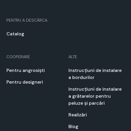
PEN­TRU A DESCĂR­CA
Cat­a­log
COOPERARE
ALTE
Pen­tru angrosiști
Instrucți­u­ni de insta­lare
a bor­durilor
Pen­tru designeri
Instrucți­u­ni de insta­lare
a grătarelor pen­tru
peluze și par­cări
Real­izări
Blog