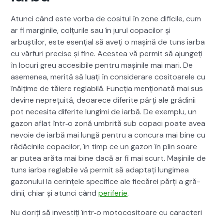
Atun­ci când este vor­ba de cosi­t­ul în zone difi­cile, cum
ar fi mar­gin­ile, colțurile sau în jurul copacilor și
arbuștilor, este esențial să aveți o mașină de tuns iar­ba
cu vâr­furi pre­cise și fine. Aces­tea vă per­mit să ajungeți
în locuri greu acce­si­bile pen­tru mașinile mai mari. De
aseme­nea, mer­ită să luați în con­sid­er­are cos­i­toarele cu
înălțime de tăiere reglabilă. Funcția mențion­ată mai sus
devine neprețuită, deoarece diferite părți ale gră­dinii
pot nece­si­ta diferite lungi­mi de iar­bă. De exem­plu, un
gazon aflat într‑o zonă umbrită sub copaci poate avea
nevoie de iar­bă mai lungă pen­tru a con­cu­ra mai bine cu
rădăcinile copacilor, în timp ce un gazon în plin soare
ar putea ară­ta mai bine dacă ar fi mai scurt. Mașinile de
tuns iar­ba reglabile vă per­mit să adap­tați lungimea
gazonu­lui la cer­ințele speci­fice ale fiecărei părți a gră­
dinii, chiar și atun­ci când
per­iferie
.
Nu doriți să investiți într‑o moto­cos­i­toare cu car­ac­ter­i