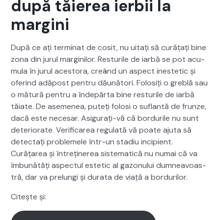
după tăierea ierbii la
margini
După ce ați ter­mi­nat de cosit, nu uitați să curățați bine
zona din jurul mar­gin­ilor. Res­turile de iar­bă se pot acu­
mu­la în jurul aces­to­ra, creând un aspect inestet­ic și
oferind adă­post pen­tru dăună­tori. Folosiți o gre­blă sau
o mătură pen­tru a înde­păr­ta bine res­turile de iar­bă
tăi­ate. De aseme­nea, puteți folosi o suflan­tă de frun­ze,
dacă este nece­sar. Asig­u­rați-vă că bor­durile nu sunt
dete­ri­o­rate. Ver­i­fi­carea reg­u­lată vă poate aju­ta să
detec­tați prob­lemele într-un sta­diu incip­i­ent.
Curățarea și întreținerea sis­tem­at­ică nu numai că va
îmbunătăți aspec­tul estet­ic al gazonu­lui dum­neav­oas­
tră, dar va pre­lun­gi și dura­ta de viață a bor­durilor.
Citește și: