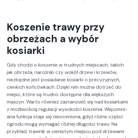
Koszenie trawy przy
obrzeżach a wybór
kosiarki
Gdy chodzi o kosze­nie w trud­nych miejs­cach, takich
jak obrzeża, narożni­ki czy wokół drzew i krzewów,
niezbędne jest posi­adanie kosiar­ki o pre­cyzyjnych,
cien­kich końcówkach. Dzię­ki nim moż­na dotrzeć do
miejsc, które są trud­no dostęp­ne dla więk­szych
maszyn. Warto również zas­tanow­ić się nad kosiarka­mi
z możli­woś­cią reg­u­lacji wysokoś­ci koszenia. Wspom­ni­
ana funkc­ja sta­je się nieoce­niona, gdyż różne częś­ci
ogro­du mogą wyma­gać różnej dłu­goś­ci trawy. Na
przykład, trawnik w cienistym miejs­cu pod drze­wa­mi