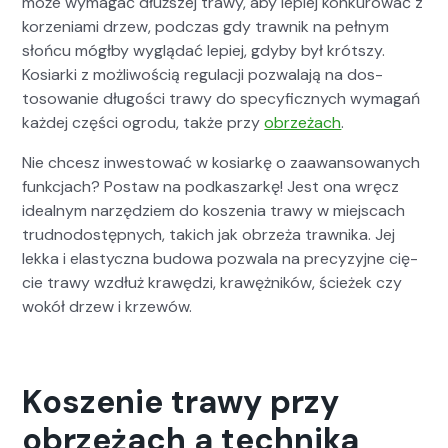
może wyma­gać dłuższej trawy, aby lep­iej konkurować z
korzeni­a­mi drzew, pod­czas gdy trawnik na pełnym
słońcu mógł­by wyglą­dać lep­iej, gdy­by był krót­szy.
Kosiar­ki z możli­woś­cią reg­u­lacji pozwala­ją na dos­
tosowanie dłu­goś­ci trawy do specy­ficznych wyma­gań
każdej częś­ci ogro­du, także przy
obrzeżach
.
Nie chcesz inwest­ować w kosiarkę o zaawan­sowanych
funkc­jach? Postaw na pod­kaszarkę! Jest ona wręcz
ide­al­nym narzędziem do koszenia trawy w miejs­cach
trudno­dostęp­nych, takich jak obrzeża trawni­ka. Jej
lek­ka i elasty­cz­na budowa pozwala na pre­cyzyjne cię­
cie trawy wzdłuż krawędzi, krawężników, ścieżek czy
wokół drzew i krzewów.
Koszenie trawy przy
obrzeżach a technika