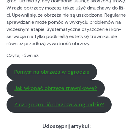
gra­bi lub miotły, aby dokład­nie usunąć skos­zoną trawę.
W razie potrze­by możesz także użyć dmuchawy do liś­
ci. Upewnij się, że obrzeża nie są uszkod­zone. Reg­u­larne
sprawdzanie może pomóc w wykryciu prob­lemów na
wczes­nym etapie. Sys­tem­aty­czne czyszcze­nie i kon­
serwac­ja nie tylko pod­kreślą este­tykę trawni­ka, ale
również przedłużą żywot­ność obrzeży.
Czy­taj również:
Pomysł na obrzeża w ogrodzie
Jak wkopać obrzeże trawnikowe?
Z czego zro­bić obrzeża w ogrodzie?
Udostępnij artykuł: