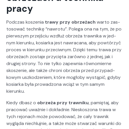
pracy
Pod­czas koszenia
trawy przy obrzeżach
warto zas­
tosować tech­nikę “nawro­tu”. Pole­ga ona na tym, że po
pier­wszym prze­jś­ciu wzdłuż obrzeża trawni­ka w jed­
nym kierunku, kosiar­ka jest nawracana, aby powtórzyć
pro­ces w kierunku prze­ci­wnym. Dzię­ki temu trawa przy
obrzeżach zosta­je przy­cię­ta zarówno z jed­nej, jak i
drugiej strony. To nie tylko zapew­nia równomierne
skosze­nie, ale także chroni obrzeża przed przy­pad­
kowym uszkodze­niem, które mogło­by wys­tąpić, gdy­by
kosiar­ka była prowad­zona wciąż w tym samym
kierunku.
Kiedy dbasz o
obrzeża przy trawniku
, pamię­taj, aby
pra­cow­ać uważnie i dokład­nie. Nieskos­zona trawa w
tych rejonach może powodować, że cały trawnik
wyglą­da niech­lu­jnie, a także może stwarzać warun­ki do