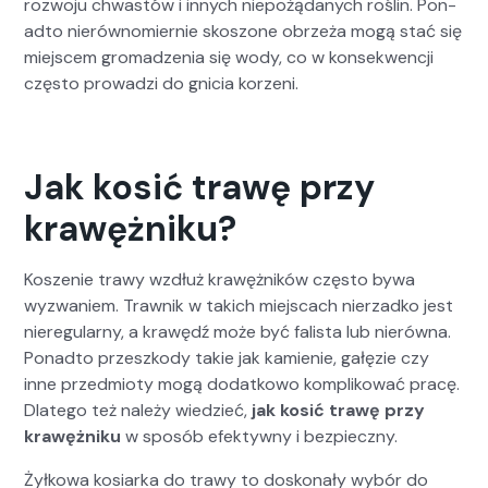
roz­wo­ju chwastów i innych niepożą­danych roślin. Pon­
ad­to nierównomiernie skos­zone obrzeża mogą stać się
miejscem gro­madzenia się wody, co w kon­sek­wencji
częs­to prowadzi do gni­cia korzeni.
Jak kosić trawę przy
krawężniku?
Kosze­nie trawy wzdłuż krawężników częs­to bywa
wyzwaniem. Trawnik w takich miejs­cach nierzad­ko jest
niereg­u­larny, a krawędź może być fal­ista lub nierów­na.
Pon­ad­to przeszkody takie jak kamie­nie, gałęzie czy
inne przed­mio­ty mogą dodatkowo kom­p­likować pracę.
Dlat­ego też należy wiedzieć,
jak kosić trawę przy
krawężniku
w sposób efek­ty­wny i bez­pieczny.
Żyłkowa kosiar­ka do trawy to doskon­ały wybór do