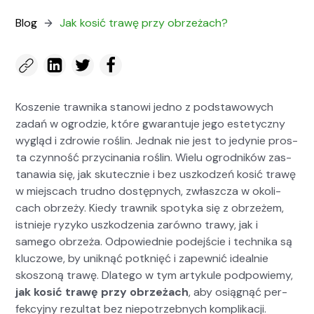
Blog
Jak kosić trawę przy obrzeżach?
Kosze­nie trawni­ka stanowi jed­no z pod­sta­wowych
zadań w ogrodzie, które gwaran­tu­je jego este­ty­czny
wygląd i zdrowie roślin. Jed­nak nie jest to jedynie pros­
ta czyn­ność przyci­na­nia roślin. Wielu ogrod­ników zas­
tanaw­ia się, jak skutecznie i bez uszkodzeń kosić trawę
w miejs­cach trud­no dostęp­nych, zwłaszcza w okoli­
cach obrzeży. Kiedy trawnik spo­ty­ka się z obrzeżem,
ist­nieje ryzyko uszkodzenia zarówno trawy, jak i
samego obrzeża. Odpowied­nie pode­jś­cie i tech­ni­ka są
kluc­zowe, by uniknąć potknięć i zapewnić ide­al­nie
skos­zoną trawę. Dlat­ego w tym artykule pod­powiemy,
jak kosić trawę przy obrzeżach
, aby osiągnąć per­
fek­cyjny rezul­tat bez niepotrzeb­nych kom­p­likacji.