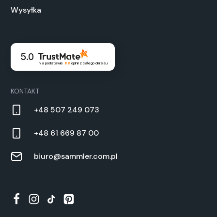
Wysyłka
5.0
Na podstawie
88
opinii
z całego okresu
KONTAKT
+48 507 249 073
+48 61 669 87 00
biuro@sammler.com.pl