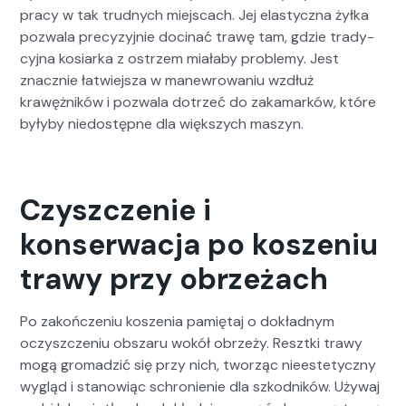
pra­cy w tak trud­nych miejs­cach. Jej elasty­cz­na żył­ka
pozwala pre­cyzyjnie doci­nać trawę tam, gdzie trady­
cyj­na kosiar­ka z ostrzem miała­by prob­le­my. Jest
znacznie łatwiejsza w manewrowa­niu wzdłuż
krawężników i pozwala dotrzeć do zaka­marków, które
były­by niedostęp­ne dla więk­szych maszyn.
Czyszczenie i
konserwacja po koszeniu
trawy przy obrzeżach
Po zakończe­niu koszenia pamię­taj o dokład­nym
oczyszcze­niu obszaru wokół obrzeży. Reszt­ki trawy
mogą gro­madz­ić się przy nich, tworząc nieeste­ty­czny
wygląd i stanow­iąc schronie­nie dla szkod­ników. Uży­waj