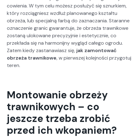
cowienia. W tym celu możesz posłużyć się sznurkiem,
który roz­ciąg­niesz wzdłuż planowanego ksz­tał­tu
obrzeża, lub spec­jal­ną far­bą do zaz­nacza­nia. Staranne
oznacze­nie granic gwaran­tu­je, że obrzeża trawnikowe
zostaną ulokowane pre­cyzyjnie i este­ty­cznie, co
przekła­da się na har­moni­jny wygląd całego ogro­du.
Zatem kiedy zas­tanaw­iasz się,
jak zamon­tować
obrzeża trawnikowe
, w pier­wszej kole­jnoś­ci przy­go­tuj
teren.
Montowanie obrzeży
trawnikowych – co
jeszcze trzeba zrobić
przed ich wkopaniem?