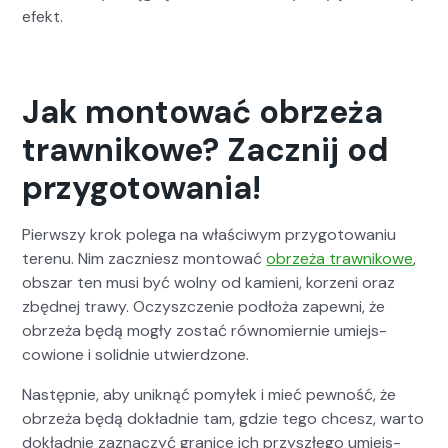
efekt.
Jak montować obrzeża
trawnikowe? Zacznij od
przygotowania!
Pier­wszy krok pole­ga na właś­ci­wym przy­go­towa­niu
terenu. Nim zaczniesz mon­tować
obrzeża trawnikowe
,
obszar ten musi być wol­ny od kamieni, korzeni oraz
zbęd­nej trawy. Oczyszcze­nie podłoża zapewni, że
obrzeża będą mogły zostać równomiernie umiejs­
cowione i solid­nie utwierd­zone.
Następ­nie, aby uniknąć pomyłek i mieć pewność, że
obrzeża będą dokład­nie tam, gdzie tego chcesz, warto
dokład­nie zaz­naczyć granice ich przyszłego umiejs­