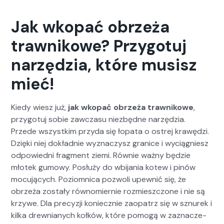
Jak wkopać obrzeża
trawnikowe? Przygotuj
narzędzia, które musisz
mieć!
Kiedy wiesz już,
jak wkopać obrzeża trawnikowe
,
przy­go­tuj sobie zaw­cza­su niezbędne narzędzia.
Przede wszys­tkim przy­da się łopa­ta o ostrej krawędzi.
Dzię­ki niej dokład­nie wyz­naczysz granice i wyciąg­niesz
odpowied­ni frag­ment zie­mi. Równie ważny będzie
młotek gumowy. Posłuży do wbi­ja­nia kotew i pinów
mocu­ją­cych. Poziom­ni­ca poz­woli upewnić się, że
obrzeża zostały równomiernie rozmieszc­zone i nie są
krzy­we. Dla pre­cyzji koniecznie zaopa­trz się w sznurek i
kil­ka drew­ni­anych kołków, które pomogą w zaz­nacze­