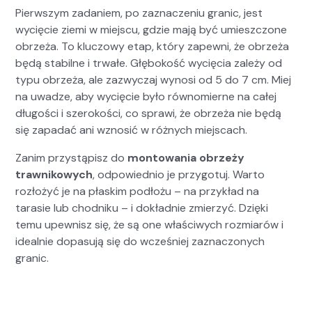
Pier­wszym zadaniem, po zaz­nacze­niu granic, jest
wycię­cie zie­mi w miejs­cu, gdzie mają być umieszc­zone
obrzeża. To kluc­zowy etap, który zapewni, że obrzeża
będą sta­bilne i trwałe. Głębokość wycię­cia zależy od
typu obrzeża, ale zazwyczaj wynosi od 5 do 7 cm. Miej
na uwadze, aby wycię­cie było równomierne na całej
dłu­goś­ci i sze­rokoś­ci, co sprawi, że obrzeża nie będą
się zapadać ani wznosić w różnych miejs­cach.
Zan­im przys­tąpisz do
mon­towa­nia obrzeży
trawnikowych
, odpowied­nio je przy­go­tuj. Warto
rozłożyć je na płaskim podłożu – na przykład na
tarasie lub chod­niku – i dokład­nie zmierzyć. Dzię­ki
temu upewnisz się, że są one właś­ci­wych rozmi­arów i
ide­al­nie dopa­su­ją się do wcześniej zaz­nac­zonych
granic.