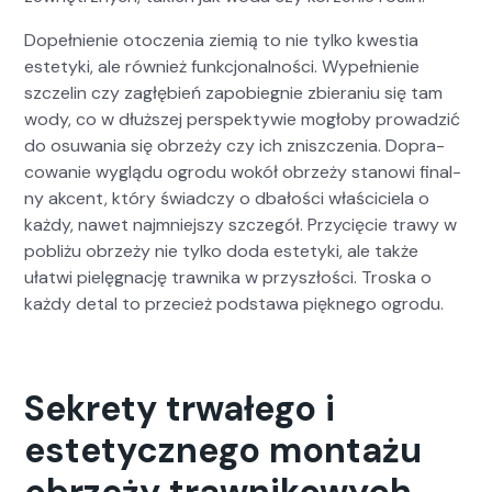
Dopełnie­nie otoczenia ziemią to nie tylko kwes­t­ia
este­ty­ki, ale również funkcjon­al­noś­ci. Wypełnie­nie
szczelin czy zagłę­bień zapo­bieg­nie zbiera­niu się tam
wody, co w dłuższej per­spek­ty­wie mogło­by prowadz­ić
do osuwa­nia się obrzeży czy ich zniszczenia. Dopra­
cow­anie wyglą­du ogro­du wokół obrzeży stanowi final­
ny akcent, który świad­czy o dbałoś­ci właś­ci­ciela o
każdy, nawet najm­niejszy szczegół. Przy­cię­cie trawy w
pobliżu obrzeży nie tylko doda este­ty­ki, ale także
ułatwi pielę­gnację trawni­ka w przyszłoś­ci. Tros­ka o
każdy detal to prze­cież pod­stawa pięknego ogro­du.
Sekrety trwałego i
estetycznego montażu