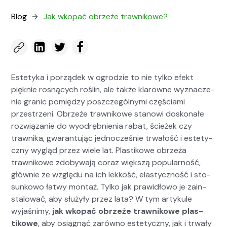
Blog
Jak wkopać obrzeże trawnikowe?
Este­ty­ka i porządek w ogrodzie to nie tylko efekt
pięknie ros­ną­cych roślin, ale także klarowne wyz­nacze­
nie granic pomiędzy poszczegól­ny­mi częś­ci­a­mi
przestrzeni. Obrzeże trawnikowe stanowi doskon­ałe
rozwiązanie do wyo­dręb­nienia rabat, ścieżek czy
trawni­ka, gwaran­tu­jąc jed­nocześnie trwałość i este­ty­
czny wygląd przez wiele lat. Plas­tikowe obrzeża
trawnikowe zdoby­wa­ją coraz więk­szą pop­u­larność,
głównie ze wzglę­du na ich lekkość, elasty­czność i sto­
sunkowo łatwy mon­taż. Tylko jak praw­idłowo je zain­
stalować, aby służyły przez lata? W tym artykule
wyjaśn­imy,
jak wkopać obrzeże trawnikowe plas­
tikowe
, aby osiągnąć zarówno este­ty­czny, jak i trwały