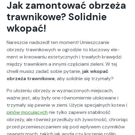
Jak zamontować obrzeża
trawnikowe? Solidnie
wkopać!
Naresz­cie nad­szedł ten moment! Umieszczanie
obrzeży trawnikowych w ogrodzie to kluc­zowy ele­
ment w kre­owa­niu este­ty­cznych i trwałych krawędzi
między trawnikiem a inny­mi częś­ci­a­mi zie­leni. W tej
chwili musisz zadać sobie pytanie,
jak wkopać
obrzeża trawnikowe
, aby solid­nie się trzy­mały?
Po ułoże­niu obrzeży w wyz­nac­zonych miejs­cach,
ważne jest, aby były one równomiernie ulokowane i
trzy­mały się pewnie w zie­mi. Uży­cie spec­jal­nych kotew i
pinów mocu­ją­cych
nie tylko zapewni sta­bil­ność
obrzeży, ale również przedłuży ich żywot­ność, chroniąc
przed przemieszczaniem się pod wpły­wem czyn­ników
zewnętrznych, takich jak woda czy korze­nie roślin.