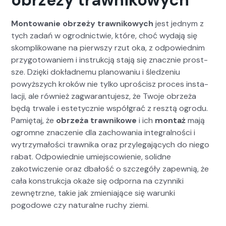
obrzeży trawnikowych
Mon­towanie obrzeży trawnikowych
jest jed­nym z
tych zadań w ogrod­nictwie, które, choć wyda­ją się
skom­p­likowane na pier­wszy rzut oka, z odpowied­nim
przy­go­towaniem i instrukcją sta­ją się znacznie prost­
sze. Dzię­ki dokład­ne­mu planowa­niu i śledze­niu
powyższych kroków nie tylko uproś­cisz pro­ces insta­
lacji, ale również zag­waran­tu­jesz, że Two­je obrzeża
będą trwale i este­ty­cznie współ­grać z resztą ogro­du.
Pamię­taj, że
obrzeża trawnikowe
i ich
mon­taż
mają
ogromne znacze­nie dla zachowa­nia inte­gral­noś­ci i
wytrzy­małoś­ci trawni­ka oraz przyle­ga­ją­cych do niego
rabat. Odpowied­nie umiejs­cowie­nie, solidne
zakotwicze­nie oraz dbałość o szczegóły zapewnią, że
cała kon­strukc­ja okaże się odpor­na na czyn­ni­ki
zewnętrzne, takie jak zmieni­a­jące się warun­ki
pogodowe czy nat­u­ralne ruchy zie­mi.