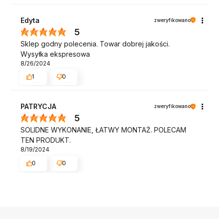
îndeplinește chiar și cele mai mari aștep­tări. Insta­
Edyta
zweryfikowano
larea este cu ade­vărat intu­itivă, iar rezul­tat­ul final
5
îndeplinește chiar și cele mai mari aștep­tări.
Sklep godny polecenia. Towar dobrej jakości.
Wysyłka ekspresowa
8/26/2024
1
0
PATRYCJA
zweryfikowano
5
SOLIDNE WYKONANIE, ŁATWY MONTAŻ. POLECAM
TEN PRODUKT.
8/19/2024
0
0