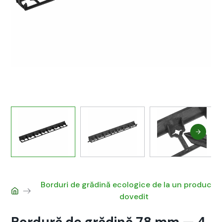
Bor­duri de grăd­ină eco­log­ice de la un pro­ducă­t
doved­it