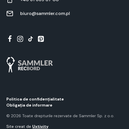
biuro@sammler.com.pl
Polit­i­ca de con­fi­dențial­i­tate
Oblig­ația de infor­mare
©
2026
Toate drep­turile rez­er­vate de Samm­ler Sp. z o.o.
Site cre­at de
Uxtiv­i­ty