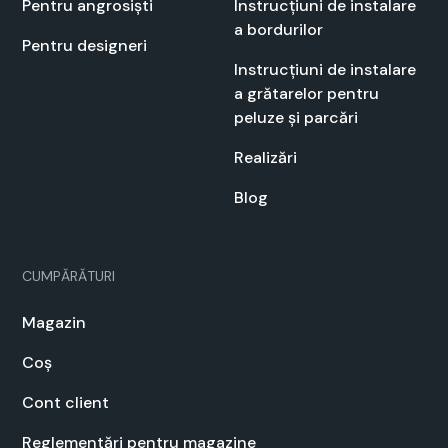
Pen­tru angrosiști
Instrucți­u­ni de insta­lare
a bor­durilor
Pen­tru designeri
Instrucți­u­ni de insta­lare
a grătarelor pen­tru
peluze și par­cări
Real­izări
Blog
CUMPĂRĂTURI
Mag­a­zin
Coș
Cont client
Regle­men­tări pen­tru mag­a­zine