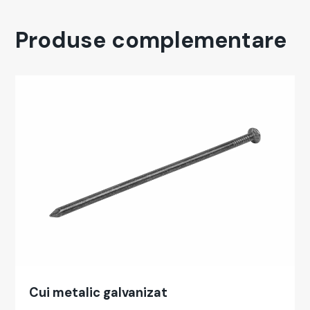
Produse complementare
Cui met­al­ic gal­va­nizat