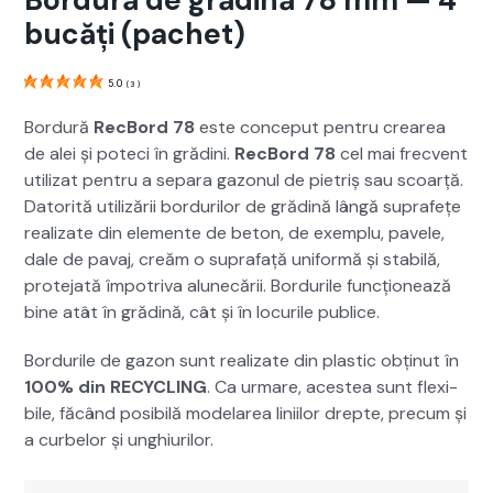
Bordură de grădină 78 mm — 4
bucăți (pachet)
5.0
(
3
)
Bor­dură
RecBord 78
este con­ceput pen­tru crearea
de alei și pote­ci în gră­di­ni.
RecBord 78
cel mai frecvent
uti­lizat pen­tru a sep­a­ra gazonul de pietriș sau scoarță.
Datorită uti­lizării bor­durilor de grăd­ină lângă suprafețe
real­izate din ele­mente de beton, de exem­plu, pavele,
dale de pavaj, creăm o suprafață uni­for­mă și sta­bilă,
pro­te­jată împotri­va alunecării. Bor­durile funcționează
bine atât în grăd­ină, cât și în locurile pub­lice.
Bor­durile de gazon sunt real­izate din plas­tic obțin­ut în
100% din RECYCLING
. Ca urmare, aces­tea sunt flex­i­
bile, făcând posi­bilă mod­e­larea lini­ilor drepte, pre­cum și
a curbe­lor și unghi­urilor.