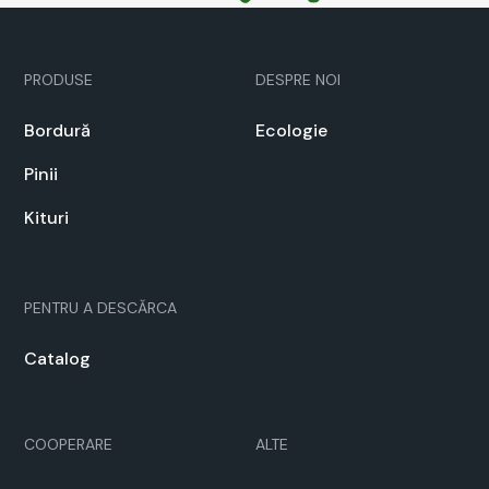
PRODUSE
DESPRE NOI
Bor­dură
Ecolo­gie
Pinii
Kituri
PEN­TRU A DESCĂR­CA
Cat­a­log
COOPERARE
ALTE