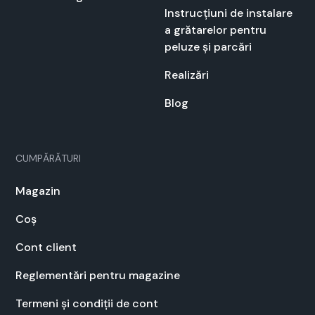
Instrucți­u­ni de insta­lare
a grătarelor pen­tru
peluze și par­cări
Real­izări
Blog
CUMPĂRĂTURI
Mag­a­zin
Coș
Cont client
Regle­men­tări pen­tru mag­a­zine
Ter­meni și condiții de cont