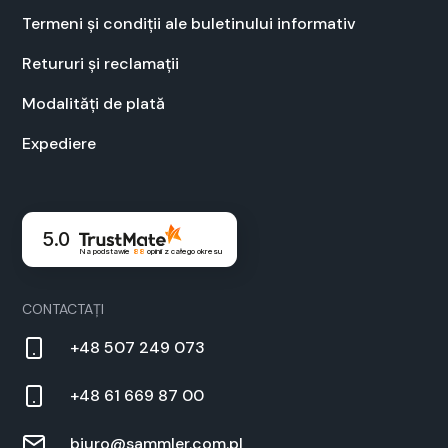
Ter­meni și condiții ale bulet­inu­lui infor­ma­tiv
Retu­ruri și recla­mații
Modal­ități de plată
Expe­diere
5.0
Na podstawie
88
opinii
z całego okresu
CON­TAC­TAȚI
+48 507 249 073
+48 61 669 87 00
biuro@sammler.com.pl