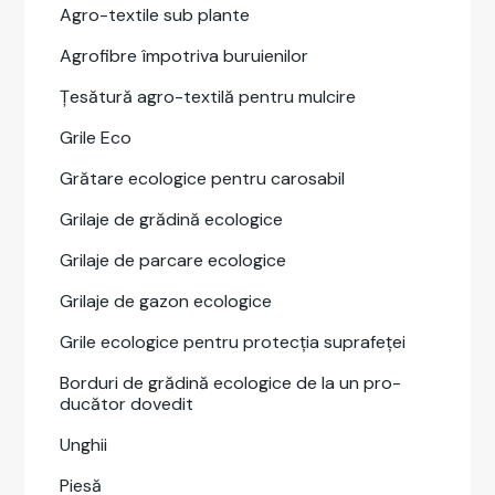
Agro-tex­tile sub plante
Agrofi­bre împotri­va buruie­nilor
Țesă­tură agro-tex­tilă pen­tru mul­cire
Grile Eco
Grătare eco­log­ice pen­tru caros­abil
Gri­la­je de grăd­ină eco­log­ice
Gri­la­je de par­care eco­log­ice
Gri­la­je de gazon eco­log­ice
Grile eco­log­ice pen­tru pro­tecția suprafeței
Bor­duri de grăd­ină eco­log­ice de la un pro­
ducă­tor doved­it
Unghii
Piesă