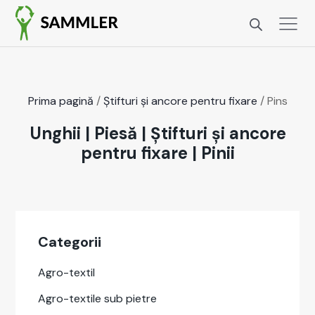
Pri­ma pag­ină
/
Știf­turi și ancore pen­tru fixare
/ Pins
Unghii
|
Piesă
|
Știfturi și ancore
pentru fixare
|
Pinii
Cat­e­gorii
Agro-tex­til
Agro-tex­tile sub pietre