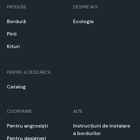
PRODUSE
DESPRE NOI
Bor­dură
Ecolo­gie
Pinii
Kituri
PEN­TRU A DESCĂR­CA
Cat­a­log
COOPERARE
ALTE
Pen­tru angrosiști
Instrucți­u­ni de insta­lare
a bor­durilor
Pen­tru designeri