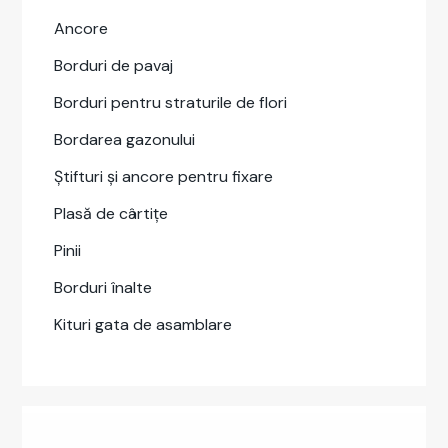
Ancore
Bor­duri de pavaj
Bor­duri pen­tru stra­turile de flori
Bor­darea gazonu­lui
Știf­turi și ancore pen­tru fixare
Plasă de câr­tițe
Pinii
Bor­duri înalte
Kituri gata de asam­blare