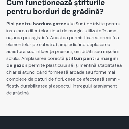
Cum funcționează știfturile
pentru borduri de grădină?
Pini pen­tru bor­du­ra gazonu­lui
Sunt potriv­ite pen­tru
insta­larea diferitelor tipuri de mar­gi­ni uti­lizate în ame­
na­jarea peis­ag­is­tică. Aces­tea per­mit fixarea pre­cisă a
ele­mentelor pe sub­strat, împiedicând deplasarea
aces­to­ra sub influ­ența pre­siu­nii, umid­ității sau mișcării
solu­lui. Amplasarea corec­tă
știf­turi pen­tru mar­gi­ni
de gazon
per­mite plas­tic­u­lui să își mențină sta­bil­i­tatea
chiar și atun­ci când formează arcade sau forme mai
com­plexe de paturi de flori, ceea ce afectează sem­ni­
fica­tiv dura­bil­i­tatea și aspec­tul întreg­u­lui aran­ja­ment
de grăd­ină.