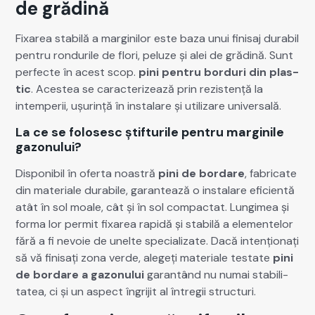
de grădină
Fixarea sta­bilă a mar­gin­ilor este baza unui fin­isaj dura­bil
pen­tru ron­durile de flori, peluze și alei de grăd­ină. Sunt
per­fecte în acest scop.
pini pen­tru bor­duri din plas­
tic
. Aces­tea se car­ac­ter­izează prin rezis­tență la
intem­perii, ușur­ință în insta­lare și uti­lizare uni­ver­sală.
La ce se folosesc știfturile pentru marginile
gazonului?
Disponi­bil în ofer­ta noas­tră
pini de bor­dare
, fab­ri­cate
din mate­ri­ale dura­bile, garan­tează o insta­lare efi­cien­tă
atât în sol moale, cât și în sol com­pactat. Lungimea și
for­ma lor per­mit fixarea rapidă și sta­bilă a ele­mentelor
fără a fi nevoie de unelte spe­cial­izate. Dacă intențion­ați
să vă fin­isați zona verde, alegeți mate­ri­ale tes­tate
pini
de bor­dare a gazonu­lui
garan­tând nu numai sta­bil­i­
tatea, ci și un aspect îngri­jit al întregii struc­turi.