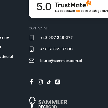
5.0
Na podstawie
88
opinii
z całego okr
CON­TAC­TAȚI
a­zine
+48 507 249 073
t
+48 61 669 87 00
t­inu­lui
biuro@sammler.com.pl