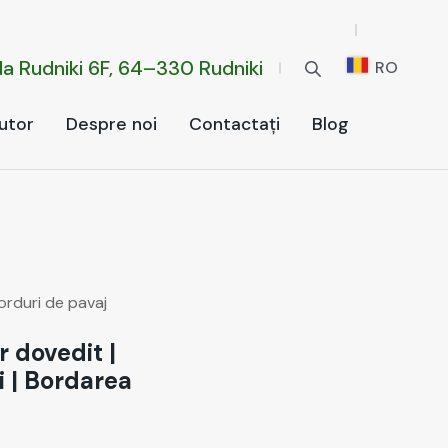
da Rud­ni­ki 6F, 64–330 Rud­ni­ki
RO
u­tor
Despre noi
Con­tac­tați
Blog
or­duri de pavaj
r dovedit
|
i
|
Bordarea