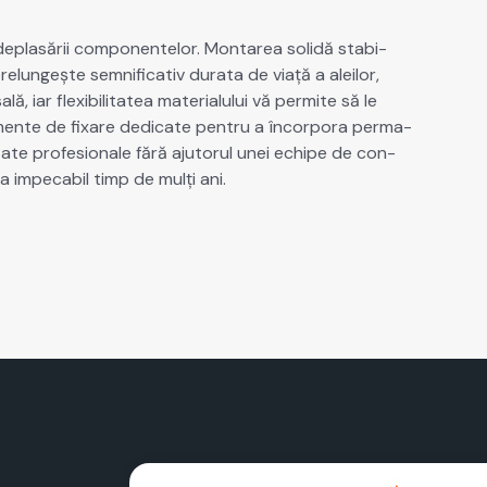
 deplasării com­po­nen­telor. Montarea solidă sta­bi­
e­lungește sem­ni­fica­tiv dura­ta de viață a aleilor,
ă, iar flex­i­bil­i­tatea mate­ri­alu­lui vă per­mite să le
ele­mente de fixare ded­i­cate pen­tru a încor­po­ra per­ma­
ate pro­fe­sion­ale fără aju­torul unei echipe de con­
 impeca­bil timp de mulți ani.