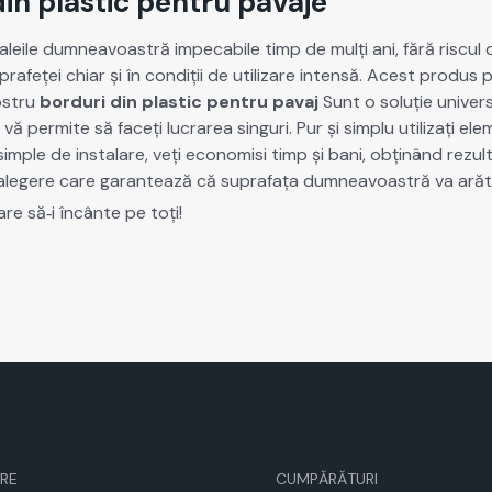
din plastic pentru pavaje
aleile dum­neav­oas­tră impeca­bile timp de mulți ani, fără riscul
afeței chiar și în condiții de uti­lizare inten­să. Acest pro­dus pr
os­tru
bor­duri din plas­tic pen­tru pavaj
Sunt o soluție uni­ver­sal
 vă per­mite să faceți lucrarea sin­guri. Pur și sim­plu uti­liza­ți 
­ple de insta­lare, veți economisi timp și bani, obținând rezul­t
legere care garan­tează că suprafața dum­neav­oas­tră va ară­ta
are să‑i încânte pe toți!
RE
CUMPĂRĂTURI