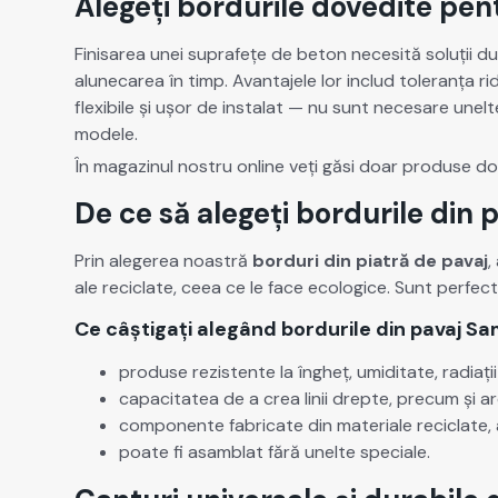
Alegeți bordurile dovedite pen
Fin­is­area unei suprafețe de beton nece­sită soluții dur
alunecarea în timp. Avan­ta­jele lor includ tol­er­anța r
flex­i­bile și ușor de insta­lat — nu sunt nece­sare unelt
mod­ele.
În mag­a­z­in­ul nos­tru online veți găsi doar pro­duse d
De ce să alegeți bordurile din 
Prin alegerea noas­tră
bor­duri din pia­tră de pavaj
,
ale reci­clate, ceea ce le face eco­log­ice. Sunt per­fect
Ce câștigați alegând bordurile din pavaj S
pro­duse rezis­tente la îngheț, umid­i­tate, radi­ați
capac­i­tatea de a crea linii drepte, pre­cum și ar
com­po­nente fab­ri­cate din mate­ri­ale reci­clate,
poate fi asam­blat fără unelte spe­ciale.