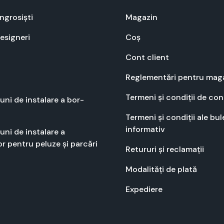
angrosiști
Mag­a­zin
designeri
Coș
Cont client
Regle­men­tări pen­tru mag­
Ter­meni și condiții de con
­u­ni de insta­lare a bor­
Ter­meni și condiții ale bule
infor­ma­tiv
­u­ni de insta­lare a
r pen­tru peluze și par­cări
Retu­ruri și recla­mații
Modal­ități de plată
Expe­diere