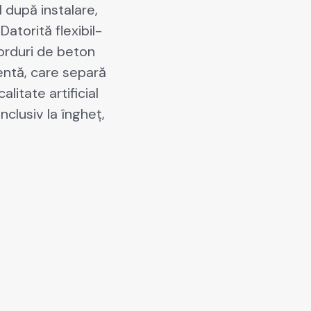
l după insta­lare,
.
Datorită flex­i­bil­
 bor­duri de beton
n­tă, care sep­a­ră
al­i­tate
arti­fi­cial
nclu­siv la îngheț,