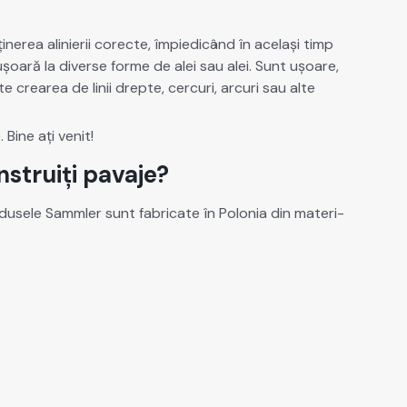
nerea alin­ierii corecte, împiedicând în ace­lași timp
ea ușoară la diverse forme de alei sau alei. Sunt ușoare,
ite crearea de linii drepte, cer­curi, arcuri sau alte
Bine ați ven­it!
nstruiți pavaje?
ro­duse­le Samm­ler sunt fab­ri­cate în Polo­nia din mate­ri­