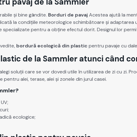
tru pavaj de la Sammler
a­bile și bine gân­dite.
Bor­duri de pavaj
Aces­tea ajută la menți
idi­cată la condiți­ile mete­o­ro­log­ice schim­bă­toare și adaptar
e spe­cial­izate pen­tru a obține efec­tul dorit. Designul lor per­m
ovedite,
bor­dură eco­log­ică din plas­tic
pen­tru pava­je cu dale. 
plastic de la Sammler atunci când co
 ale­gi soluții care se vor dove­di utile în uti­lizarea de zi cu zi. P
e pen­tru alei, terase, alei și zonele din jurul casei.
ammler?
i UV;
curi;
 adică eco­log­ice;