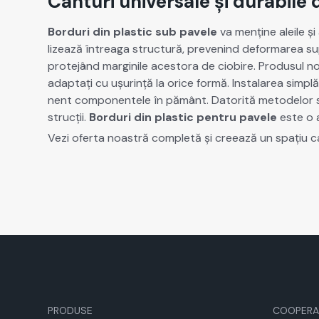
Canturi universale și durabile 
Bor­duri din plas­tic sub pavele
va menține aleile și 
lizează întrea­ga struc­tură, pre­venind defor­marea supr
pro­te­jând mar­gin­ile aces­to­ra de cio­bire. Pro­dusul n
adap­tați cu ușur­ință la orice for­mă. Insta­larea sim­plă
nent com­po­nen­tele în pământ. Datorită metode­lor sim
strucții.
Bor­duri din plas­tic pen­tru pavele
este o a
Vezi ofer­ta noas­tră com­pletă și creează un spațiu c
PRODUSE
COOPERA