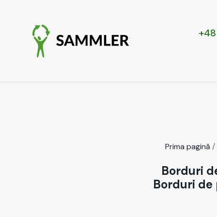
+48
Pri­ma pag­ină
/
Borduri d
Borduri de 