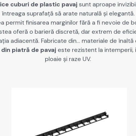
­ice
cuburi de plas­tic
pavaj
sunt
aproape inviz­ibi
ntrea­ga suprafață să arate nat­u­rală și ele­gan­tă
tea per­mit fin­is­area mar­gin­ilor fără a fi nevoie de
s­tea oferă o bari­eră dis­cretă, dar extrem de efi­cie
ția adi­a­cen­tă. Fab­ri­cate din…
mate­ri­ale de înaltă c
din pia­tră de pavaj
este rezis­tent la intem­perii, i
ploaie și raze UV.