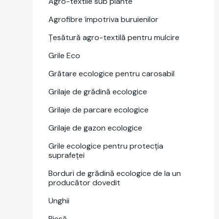
Agro-tex­tile sub plante
Agrofi­bre împotri­va buruie­nilor
Țesă­tură agro-tex­tilă pen­tru mul­cire
Grile Eco
Grătare eco­log­ice pen­tru caros­abil
Gri­la­je de grăd­ină eco­log­ice
Gri­la­je de par­care eco­log­ice
Gri­la­je de gazon eco­log­ice
Grile eco­log­ice pen­tru pro­tecția
suprafeței
Bor­duri de grăd­ină eco­log­ice de la un
pro­ducă­tor doved­it
Unghii
Piesă