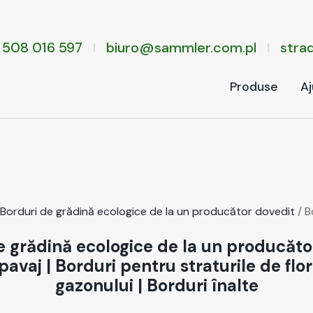
 508 016 597
biuro@sammler.com.pl
stra­
Pro­duse
Aj
Bor­duri de grăd­ină eco­log­ice de la un pro­ducă­tor doved­it
/ B
e grădină ecologice de la un producăto
pavaj
|
Borduri pentru straturile de flor
gazonului
|
Borduri înalte