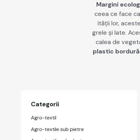
Mar­gi­ni eco­log
ceea ce face ca î
ității lor, aces­
grele și late. Ace
calea de veg­e­ta
plas­tic
bor­dură 
Cat­e­gorii
Agro-tex­til
Agro-tex­tile sub pietre