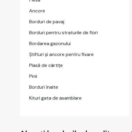
Ancore
Bor­duri de pavaj
Bor­duri pen­tru stra­turile de flori
Bor­darea gazonu­lui
Știf­turi și ancore pen­tru fixare
Plasă de câr­tițe
Pinii
Bor­duri înalte
Kituri gata de asam­blare