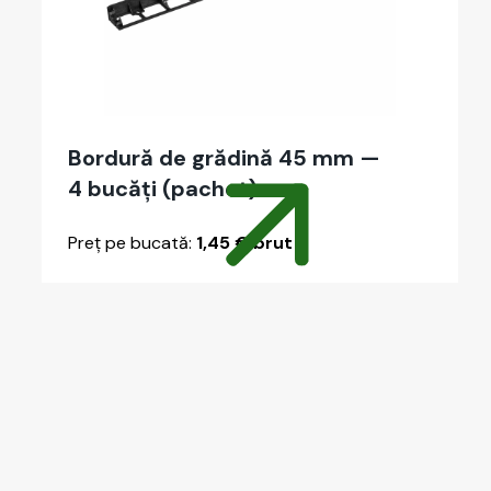
Bor­dură de grăd­ină 45 mm —
4 bucăți (pachet)
Preț pe bucată:
1,45 € brut