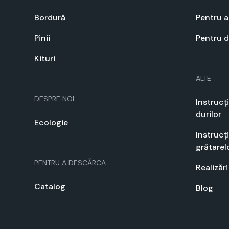
Bor­dură
Pen­tru 
Pinii
Pen­tru 
Kituri
ALTE
DESPRE NOI
Instrucți
durilor
Ecolo­gie
Instrucți
grătarelo
PEN­TRU A DESCĂR­CA
Real­izări
Cat­a­log
Blog