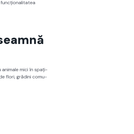
uncțion­al­i­tatea
înseamnă
 ani­male mici în spați­
e flori, gră­di­ni comu­