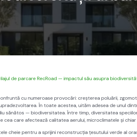
i­la­jul de par­care RecRoad — impactul său asupra bio­di­ver­sită
on­frun­tă cu numeroase provocări: creșterea poluării, zgo­mo­t
 supradez­voltarea. În toate aces­tea, uităm ade­sea de unul din­
 sănă­tos — bio­di­ver­si­tatea. Între timp, diver­si­tatea speci­il
te cea care afectează cal­i­tatea aeru­lui, micro­cli­matele și chi
ele cheie pen­tru a spri­ji­ni recon­strucția țesu­tu­lui verde al ora