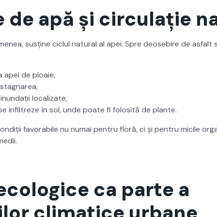
 de apă și circulație n
­nea, susține ciclul nat­ur­al al apei. Spre deose­bire de asfalt 
a apei de ploaie,
i stagnarea,
nun­dații local­izate,
e infil­treze în sol, unde poate fi folosită de plante.
diții favor­a­bile nu numai pen­tru floră, ci și pen­tru micile or
medii.
ecologice ca parte a
ilor climatice urbane