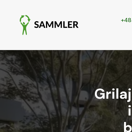
+48
Grila
b