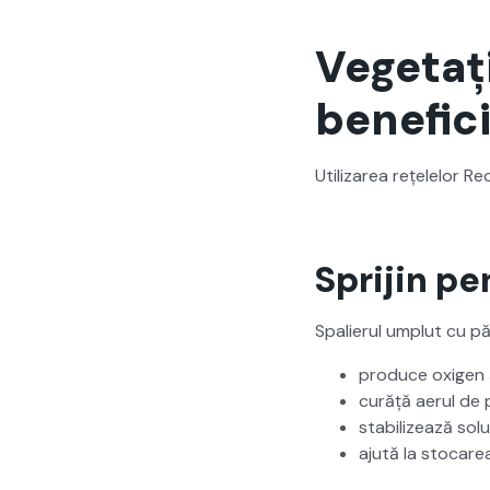
Vegetaț
benefici
Uti­lizarea rețelelor R
Sprijin pe
Spalierul umplut cu pămâ
pro­duce oxi­gen
curăță aerul de p
sta­bi­lizează sol
ajută la sto­carea 