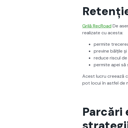
Retenție
Grilă RecRoad
De aseme
real­izate cu aces­ta:
per­mite tre­cere
previne bălțile ș
reduce riscul de i
per­mite apei să s
Acest lucru creează con
pot locui în ast­fel de 
Parcări 
strategi