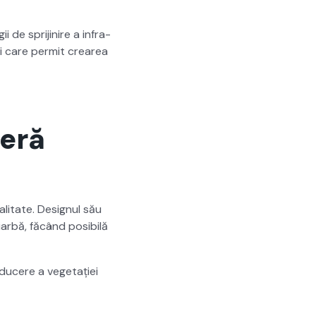
 de spri­jinire a infra­
ii care per­mit crearea
feră
l­i­tate. Designul său
r­bă, făcând posi­bilă
uc­ere a veg­e­tației