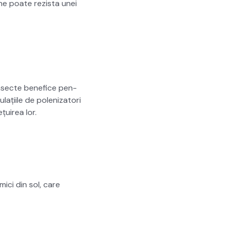
tane poate rezista unei
e insecte benefice pen­
ați­ile de pol­eniza­tori
țuirea lor.
mici din sol, care