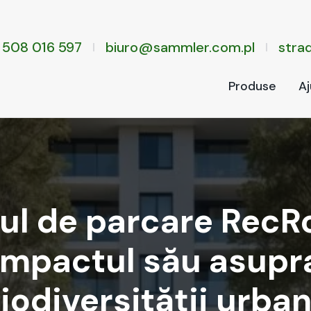
 508 016 597
biuro@sammler.com.pl
stra­
Pro­duse
Aj
jul de parcare Rec
impactul său asupr
iodiversității urba