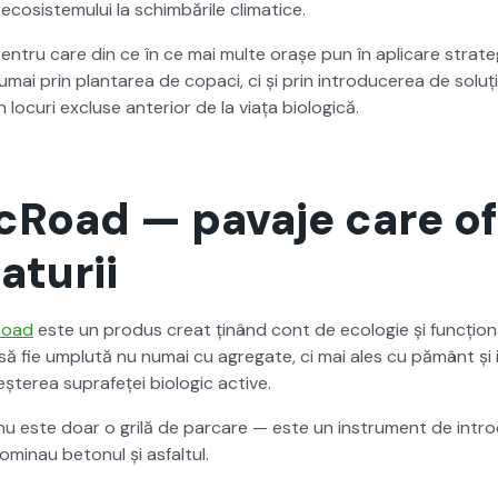
co­sis­temu­lui la schim­bările cli­mat­ice.
n­tru care din ce în ce mai multe orașe pun în apli­care strate­gii
numai prin plantarea de copaci, ci și prin intro­duc­erea de soluț
 locuri excluse ante­ri­or de la viața bio­log­ică.
ecRoad — pavaje care o
aturii
cRoad
este un pro­dus cre­at ținând cont de ecolo­gie și funcțion­a
să fie umplută nu numai cu agre­gate, ci mai ales cu pământ și ia
șterea suprafeței bio­log­ic active.
u este doar o grilă de par­care — este un instru­ment de intro­d
om­inau betonul și asfal­tul.