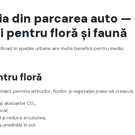
ia din parcarea auto —
i pentru floră și faună
ecRoad în spați­ile urbane are multe ben­eficii pen­tru mediu:
ntru floră
nt per­mite ier­burilor, flo­rilor și veg­e­tației joase să crească
 și absoarbe CO₂,
raf,
ul și reduce eroz­i­unea,
umid­ității în sol.