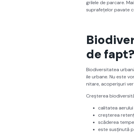
grilele de par­care. M
suprafețelor pavate cu be
Biodive
de fapt
Bio­di­ver­si­tatea urb
ile urbane. Nu este vor­
nitare, acoper­ișuri ver
Creșterea bio­di­ver­si
cal­i­tatea aeru­lu
creșterea retenți
scăderea tem­per­a
este susțin­ută po