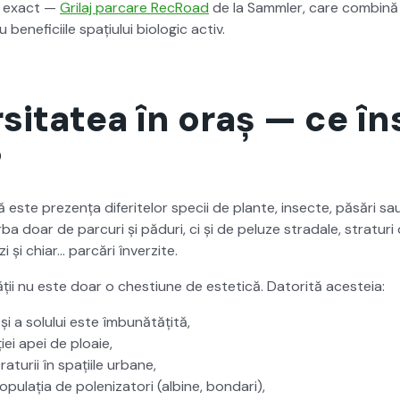
ai exact —
Gri­laj par­care RecRoad
de la Samm­ler, care com­bină f
n­efici­ile spați­u­lui bio­log­ic activ.
rsitatea în oraș — ce 
?
ană este prezența diferitelor specii de plante, insecte, păsări sau
ba doar de par­curi și păduri, ci și de peluze stradale, stra­turi d
zi și chiar… par­cări înverzite.
tății nu este doar o chestiune de estet­ică. Datorită aces­teia:
i și a solu­lui este îmbunătățită,
ei apei de ploaie,
­turii în spați­ile urbane,
p­u­lația de pol­eniza­tori (albine, bon­dari),