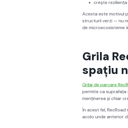
crește reziliența e
Aces­ta este motivul pe
struc­turii verzi — nu 
de micro­eco­sis­teme în
Grila R
spațiu n
Gri­laj de par­care Re
per­mite ca suprafața 
menținerea și chiar cre
În acest fel, RecRoad n
aco­lo unde ante­ri­or d