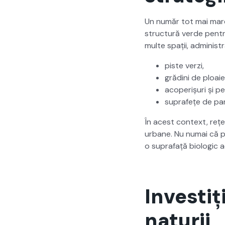
Un număr tot mai mare 
struc­tură verde pen­tr
multe spații, admin­is­tr
piste verzi,
gră­di­ni de ploaie
acoper­ișuri și pe
suprafețe de par­
În acest con­text, reț
urbane. Nu numai că per
o suprafață bio­log­ic ac
Investiț
naturii