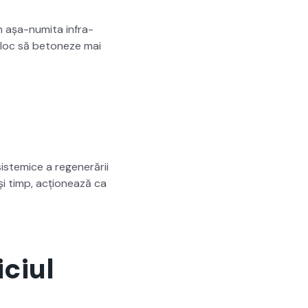
 așa-numi­ta infra­
 În loc să betoneze mai
s­temice a regen­erării
ași timp, acționează ca
iciul