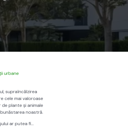
ții urbane
ul, supraîncălzirea
tre cele mai val­oroase
or de plante și ani­male
ar bunăstarea noas­tră.
șu­lui ar putea fi…