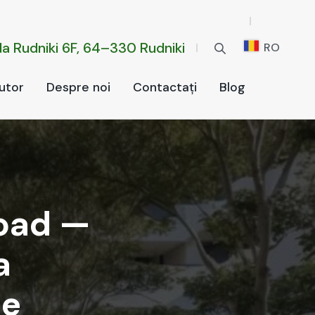
da Rud­ni­ki 6F, 64–330 Rud­ni­ki
RO
u­tor
Despre noi
Con­tac­tați
Blog
Road —
a
ne