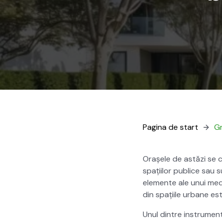
Pag­i­na de start
Gr
Orașele de astăzi se c
spați­ilor pub­lice sau
ele­mente ale unui mediu
din spați­ile urbane es
Unul din­tre instru­ment