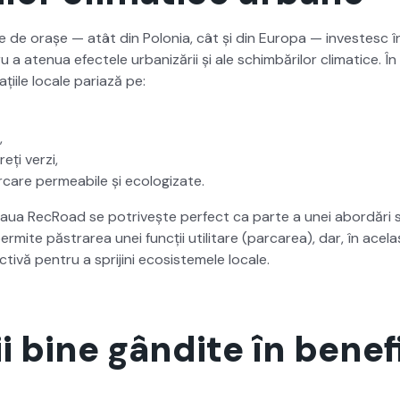
de orașe — atât din Polo­nia, cât și din Europa — investesc în
u a aten­ua efectele urban­izării și ale schim­bărilor cli­mat­ice.
ați­ile locale pari­ază pe:
,
reți verzi,
care per­me­abile și ecol­o­gizate.
eaua RecRoad se potrivește per­fect ca parte a unei abor­dări si
­mite păs­trarea unei funcții util­itare (par­carea), dar, în ace­l
tivă pen­tru a spri­ji­ni eco­sis­temele locale.
ii bine gândite în benef