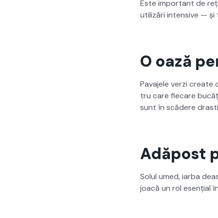
Este impor­tant de reți
uti­lizări inten­sive — 
O oază pe
Pava­jele verzi cre­ate
tru care fiecare bucățic
sunt în scădere dras­ti
Adăpost p
Solul umed, iar­ba deas
joacă un rol esențial 