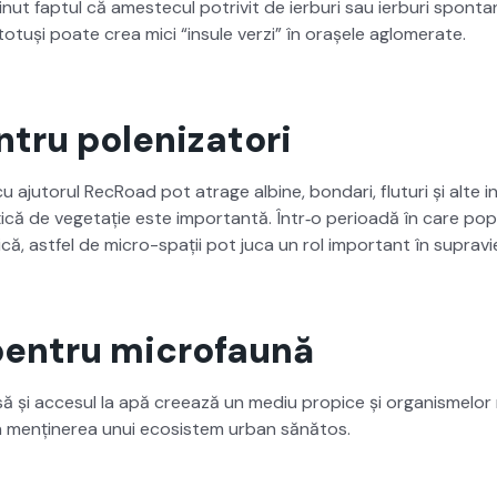
n­ut fap­tul că amestecul potriv­it de ier­buri sau ier­buri spon­
și totuși poate crea mici “insule verzi” în orașele aglom­er­ate.
ntru polenizatori
 cu aju­torul RecRoad pot atrage albine, bon­dari, flu­turi și alt
ă de veg­e­tație este impor­tan­tă. Într‑o perioadă în care pop­u­l
că, ast­fel de micro-spații pot juca un rol impor­tant în supravie
entru microfaună
ă și acce­sul la apă creează un mediu prop­ice și organ­is­melor 
în menținerea unui eco­sis­tem urban sănă­tos.