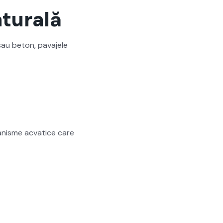
aturală
sau beton, pava­jele
gan­isme acvat­ice care