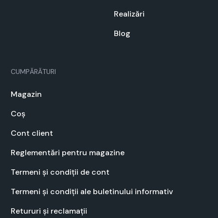
Real­izări
Blog
CUMPĂRĂTURI
Mag­a­zin
Coș
Cont client
Regle­men­tări pen­tru mag­a­zine
Ter­meni și condiții de cont
Ter­meni și condiții ale bulet­inu­lui infor­ma­tiv
Retu­ruri și recla­mații