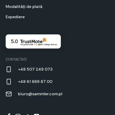
Modal­ități de plată
Expe­diere
5.0
Na podstawie
88
opinii
z całego okresu
CON­TAC­TAȚI
+48 507 249 073
+48 61 669 87 00
biuro@sammler.com.pl