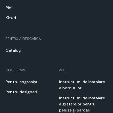
Pinii
Kituri
PEN­TRU A DESCĂR­CA
Cat­a­log
COOPERARE
ALTE
Pen­tru angrosiști
Instrucți­u­ni de insta­lare
a bor­durilor
Pen­tru designeri
Instrucți­u­ni de insta­lare
a grătarelor pen­tru
peluze și par­cări