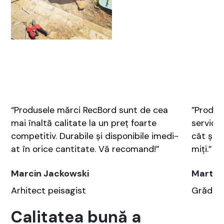
“Pro­duse­le măr­ci RecBord sunt de cea
”Pro­dus
mai înaltă cal­i­tate la un preț foarte
ser­vicii
com­pet­i­tiv. Dura­bile și disponi­bile ime­di­
cât și c
at în orice can­ti­tate. Vă reco­mand!”
miți.”
Marcin Jackowski
Marta 
Arhi­tect peis­ag­ist
Gră­d­i­n
Calitatea bună a