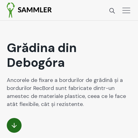
Grădina din
Debogóra
Ancorele de fixare a bor­durilor de grăd­ină și a
bor­durilor RecBord sunt fab­ri­cate din­tr-un
amestec de mate­ri­ale plas­tice, ceea ce le face
atât flex­i­bile, cât și rezis­tente.