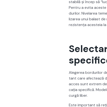
sta­bilă și încep să “luc
Pen­tru a evi­ta aces­t
durilor. Nive­larea temei
lizarea unui bal­ast de n
rezis­tența aces­teia la 
Selectar
specific
Alegerea bor­durilor d
tant care afectează dura
acces sunt extrem de v
cația speci­fică. Mod­ele
curgă liber.
Este impor­tant să rețin