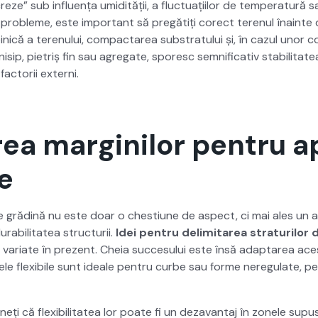
reze” sub influ­ența umid­ității, a fluc­tu­ați­ilor de tem­per­atură s
e prob­leme, este impor­tant să pregătiți corect terenul înainte 
nică a terenu­lui, com­pactarea sub­strat­u­lui și, în cazul unor cond
isip, pietriș fin sau agre­gate, sporesc sem­ni­fica­tiv sta­bil­i­tatea
fac­torii externi.
ea marginilor pentru ap
e
e grăd­ină nu este doar o chestiune de aspect, ci mai ales un
­bil­i­tatea struc­turii.
Idei pen­tru delim­itarea stra­turilor d
ari­ate în prezent. Cheia suc­ce­su­lui este însă adaptarea aces
le flex­i­bile sunt ide­ale pen­tru curbe sau forme nereg­u­late, per­
eți că flex­i­bil­i­tatea lor poate fi un deza­van­taj în zonele supu