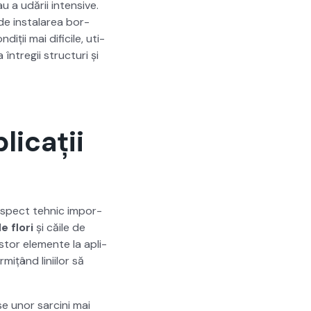
au a udării inten­sive.
de insta­larea bor­
iții mai difi­cile, uti­
 întregii struc­turi și
licații
 aspect tehnic impor­
e flori
și căile de
­tor ele­mente la apli­
mițând lini­ilor să
se unor sarci­ni mai