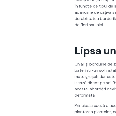
În funcție de tip­ul de 
adâncime de câți­va sa
dura­bil­i­tatea bor­duri
de flori sau alei.
Lipsa un
Chiar și bor­durile de 
bate într-un sol insta­
mate greșeli, dar este d
izează direct pe sol “br
aces­tei abor­dări devi
defor­mată.
Prin­ci­pala cauză a ac
plantarea plantelor, câ