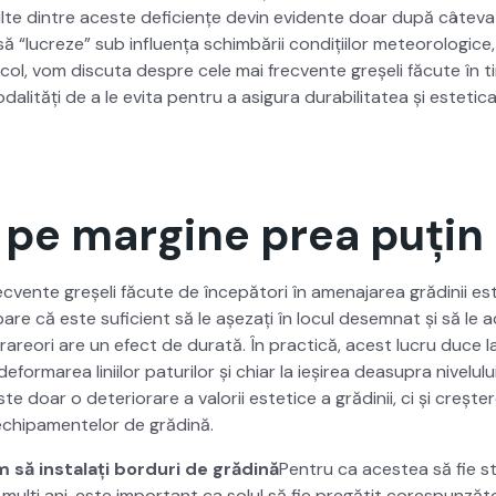
lte din­tre aces­te defi­ciențe devin evi­dente doar după câte­va
 “lucreze” sub influ­ența schim­bării condiți­ilor mete­o­ro­log­ice,
i­col, vom dis­cu­ta despre cele mai frecvente greșeli făcute în tim­
al­ități de a le evi­ta pen­tru a asigu­ra dura­bil­i­tatea și estet­i­
 pe margine prea puțin
ecvente greșeli făcute de începă­tori în ame­na­jarea gră­dinii e
re că este sufi­cient să le așeza­ți în locul desem­nat și să le 
reori are un efect de durată. În prac­tică, acest lucru duce l
efor­marea lini­ilor paturilor și chiar la ieșirea dea­supra nivelu­lu
este doar o dete­ri­o­rare a val­orii estet­ice a gră­dinii, ci și creșt
 echipa­mentelor de grăd­ină.
 să insta­lați bor­duri de grăd­ină
Pen­tru ca aces­tea să fie sta
ulți ani, este impor­tant ca solul să fie pregătit core­spun­ză­tor