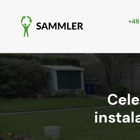
+48
Cele
instal