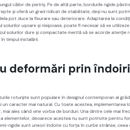
un­gul căilor de pietriș. Pe de altă parte, bor­durile rigide păst
pte și oferă un grad ridi­cat de sta­bil­i­tate, deși nu sunt potri
­ela pot duce la fisurare sau dete­ri­o­rare. Adaptarea la condiți­i
l solurilor ușoare și nisipoase, poate fi nece­sar să se uti­lizeze
zul solurilor dure și com­pactate mer­ită să se acorde atenție rezi
 în tim­pul instalării.
au deformări prin îndoir
a­turile rotun­jite sunt pop­u­lare în designul con­tem­po­ran al gră­
 și un car­ac­ter mai nat­ur­al. Cu toate aces­tea, imple­mentarea 
or, mai ales când vine vor­ba de bor­duri. Una din­tre cele mai fr
a ele­mentelor, deoarece aces­tea nu sunt potriv­ite pen­tru for
emi-rigide sunt une­ori îndoite cu forța în curbe strânse, ceea c