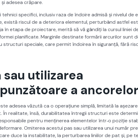
și ade­sea cră­pare.
tehni­ci speci­fi­ci, inclu­siv raza de îndoire admisă și nivelul de el
există riscul de a dete­ri­o­ra ele­men­tul, per­tur­bând ast­fel est
ja în eta­pa de proiectare, mer­ită să vă gândiți la cur­sul lin­iei de
ormei plan­i­fi­cate. Mar­gin­ile des­ti­nate for­mării arcurilor sunt
u struc­turi spe­ciale, care per­mit îndoirea în sig­u­ranță, fără ri
sau utilizarea
punzătoare a ancorelo
este ade­sea văzută ca o oper­ați­une sim­plă, lim­i­tată la așezare
 real­i­tate, însă, dura­bil­i­tatea întregii struc­turi este deter
spon­s­abile pen­tru menținerea ele­mentelor într‑o poz­iție sta­bi
i defor­mare. Omiterea aces­tui pas sau uti­lizarea unui număr p
re duce la insta­bil­i­tate, la per­tur­barea lini­ilor de pat și, pe t