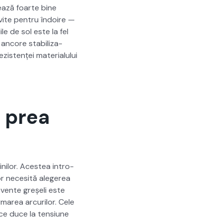
rează foarte bine
v­ite pen­tru îndoire —
le de sol este la fel
 ancore sta­bi­liza­
s­tenței mate­ri­alu­lui
i prea
dinilor. Aces­tea intro­
lor nece­sită alegerea
ecvente greșeli este
­marea arcurilor. Cele
e duce la ten­si­une