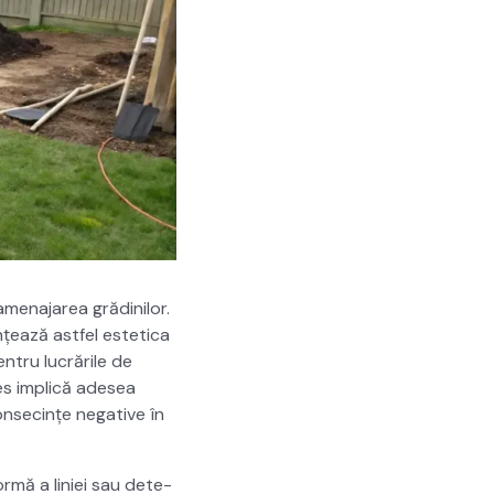
me­na­jarea gră­dinilor.
nțează ast­fel estet­i­ca
n­tru lucrările de
­ces implică ade­sea
n­secințe neg­a­tive în
r­mă a lin­iei sau dete­