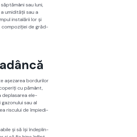
 săp­tămâni sau luni,
 a umid­ității sau a
pul instalării lor și
ca com­poz­iției de grăd­
 adâncă
ste așezarea bor­durilor
acoper­iți cu pământ,
a deplasarea ele­
i gazonu­lui sau al
erea riscu­lui de împiedi­
­bile și să își îndeplin­
 și să fie bine înfipt.