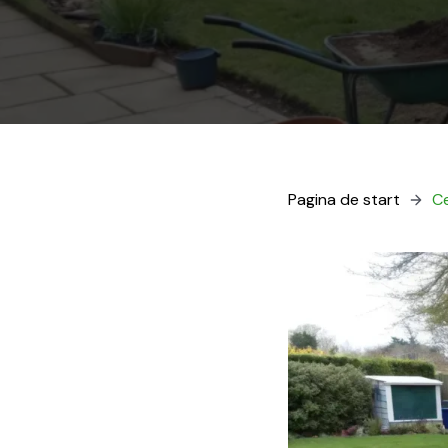
Pag­i­na de start
Ce