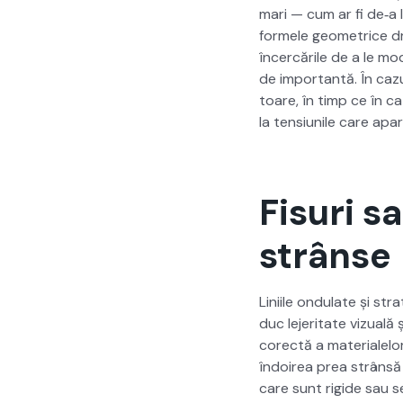
mari — cum ar fi de‑a l
formele geo­met­rice dre
încer­cările de a le mod
de impor­tan­tă. În cazu
toare, în timp ce în ca
la ten­si­u­nile care apar
Fisuri s
strânse
Lini­ile ondu­late și str
duc lejer­i­tate vizuală
corec­tă a mate­ri­alel
îndoirea prea strân­să 
care sunt rigide sau s