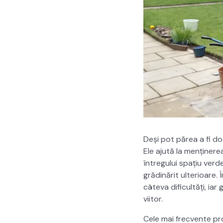
Deși pot părea a fi doar
Ele ajută la menținerea o
întreg­u­lui spațiu ver
grăd­inărit ulte­rioare.
câte­va difi­cultăți, ia
viitor.
Cele mai frecvente prob­