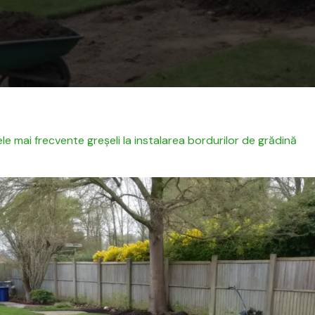
le mai frecvente greșeli la insta­larea bor­durilor de grăd­ină