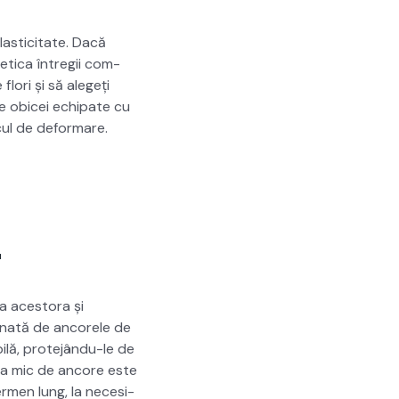
as­tic­i­tate. Dacă
et­i­ca întregii com­
 flori și să alegeți
 de obi­cei echipate cu
scul de defor­mare.
r
a aces­to­ra și
­mi­nată de ancorele de
lă, pro­te­jân­du-le de
rea mic de ancore este
er­men lung, la nece­si­