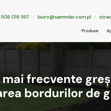
 508 016 597
biuro@sammler.com.pl
stra­
Pro­duse
Aj
 mai frecvente greșe
area bordurilor de 