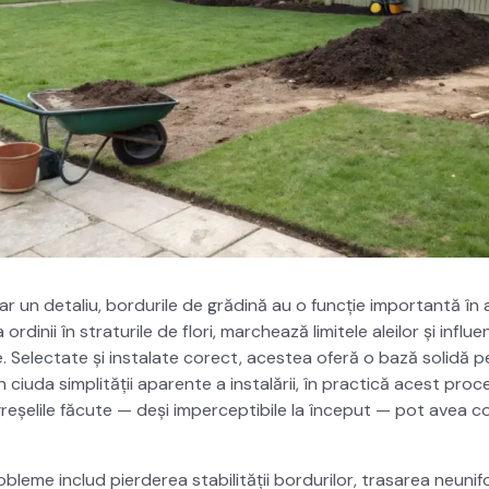
 un detal­iu, bor­durile de grăd­ină au o funcție impor­tan­tă în a
rdinii în stra­turile de flori, marchează lim­itele aleilor și influ­e
de. Selec­tate și insta­late corect, aces­tea oferă o bază solidă pe
 În ciu­da sim­plității aparente a instalării, în prac­tică acest pro
r greșelile făcute — deși imper­cep­ti­bile la început — pot avea co
leme includ pierderea sta­bil­ității bor­durilor, trasarea neu­ni­fo