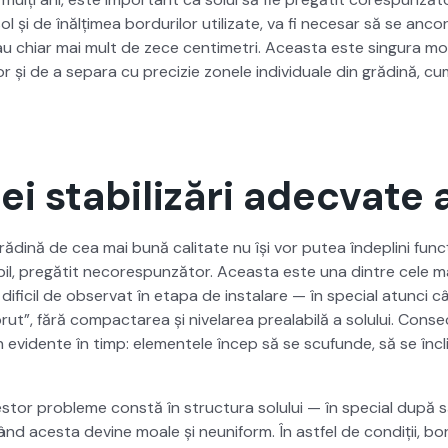
sol și de înălțimea bor­durilor uti­lizate, va fi nece­sar să se anc
u chiar mai mult de zece cen­timetri. Aceas­ta este sin­gu­ra mo
lor și de a sep­a­ra cu pre­cizie zonele indi­vid­uale din grăd­ină, cu
ei stabilizări adecvate a
grăd­ină de cea mai bună cal­i­tate nu își vor putea îndepli­ni fun
bil, pregătit necore­spun­ză­tor. Aceas­ta este una din­tre cele m
ifi­cil de obser­vat în eta­pa de insta­lare — în spe­cial atun­ci c
ut”, fără com­pactarea și nive­larea pre­al­a­bilă a solu­lui. Con­se
n evi­dente în timp: ele­mentele încep să se scu­funde, să se înclin
es­tor prob­leme con­stă în struc­tura solu­lui — în spe­cial dup
nd aces­ta devine moale și neu­ni­form. În ast­fel de condiții, bo