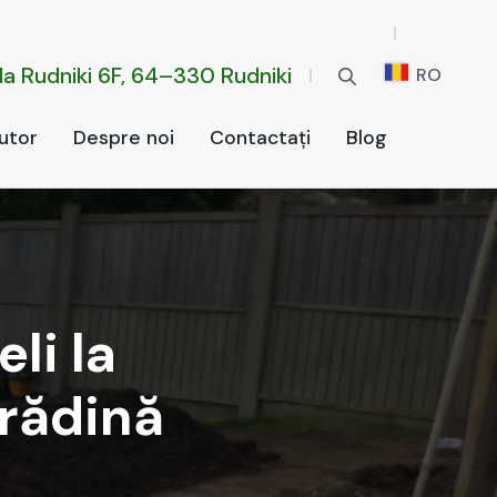
da Rud­ni­ki 6F, 64–330 Rud­ni­ki
RO
u­tor
Despre noi
Con­tac­tați
Blog
li la
grădină