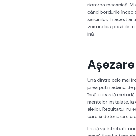
ri­o­rarea mecanică. Mu
când bor­durile încep să
sarcinilor. În acest art
vom indi­ca posi­bile mod
ină.
Așezare
Una din­tre cele mai fr
prea puțin adânc. Se pa
însă această metodă ra
mentelor insta­late, la d
aleilor. Rezul­tat­ul nu 
care și dete­ri­o­rare a
Dacă vă între­bați,
cum
ească funcția timp de m