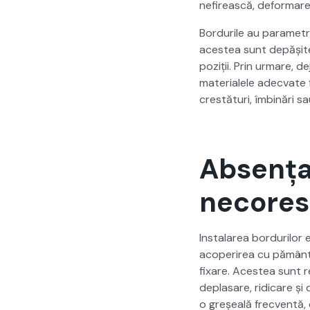
nefirească, defor­mare 
Bor­durile au para­metri 
aces­tea sunt depășite, 
poz­iții. Prin urmare, de
mate­ri­alele adec­vate f
crestă­turi, îmbinări sa
Absența 
necores
Insta­larea bor­durilor 
acoperirea cu pământ. În
fixare. Aces­tea sunt re
deplasare, ridi­care ș
o greșeală frecven­tă, ca