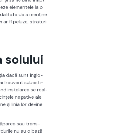
oreze ele­mentele la o
dal­i­tate de a menține
m ar fi peluze, stra­turi
 solului
cția dacă sunt înglo­
ai frecvent subes­ti­
ând insta­larea se real­
cințele neg­a­tive ale
e și linia lor devine
ă săparea sau trans­
r­durile nu au o bază