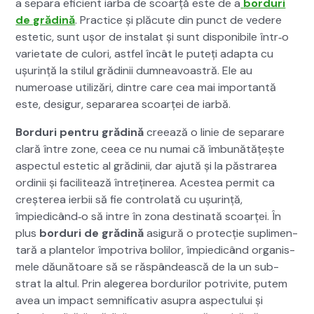
a sep­a­ra efi­cient iar­ba de scoarță este de a
bor­duri
de grăd­ină
. Prac­tice și plă­cute din punct de vedere
estet­ic, sunt ușor de insta­lat și sunt disponi­bile într‑o
vari­etate de culori, ast­fel încât le puteți adap­ta cu
ușur­ință la stilul gră­dinii dum­neav­oas­tră. Ele au
numeroase uti­lizări, din­tre care cea mai impor­tan­tă
este, desig­ur, sep­a­rarea scoarței de iar­bă.
Bor­duri pen­tru grăd­ină
creează o lin­ie de sep­a­rare
clară între zone, ceea ce nu numai că îmbunătățește
aspec­tul estet­ic al gră­dinii, dar ajută și la păs­trarea
ordinii și facilitează întreținerea. Aces­tea per­mit ca
creșterea ier­bii să fie con­tro­lată cu ușur­ință,
împiedicând‑o să intre în zona des­ti­nată scoarței. În
plus
bor­duri de grăd­ină
asig­ură o pro­tecție supli­men­
ta­ră a plantelor împotri­va bolilor, împiedicând organ­is­
mele dăună­toare să se răspân­dească de la un sub­
strat la altul. Prin alegerea bor­durilor potriv­ite, putem
avea un impact sem­ni­fica­tiv asupra aspec­tu­lui și