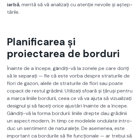
iar­bă
, mer­ită să vă anal­iza­ți cu atenție nevoile și aștep­
tările.
Planificarea și
proiectarea de borduri
Înainte de a începe, gândiți-vă la zonele pe care doriți
să le sep­a­rați — fie că este vor­ba despre stra­turile de
flori de gazon, aleile de stra­turile de flori sau poate
copacii de restul gră­dinii. Uti­liza­ți sfoară și țăruși pen­tru
a mar­ca lini­ile bor­durii, ceea ce vă va aju­ta să vizual­iza­ți
designul și să faceți orice ajustări înainte de a începe.
Gândiți-vă la for­ma bor­durii: lini­ile drepte dau gră­dinii
un aspect mod­ern, în timp ce mod­elele ondu­late intro­
duc un sen­ti­ment de nat­u­ralețe. De aseme­nea, este
impor­tant ca bor­durile să fie funcționale — ar tre­bui să