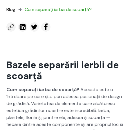
Blog
Cum sep­a­rați iar­ba de scoarță?
Bazele separării ierbii de
scoarță
Cum sep­a­rați iar­ba de scoarță?
Aceas­ta este o
între­bare pe care și‑o pun ade­sea pasion­ații de design
de grăd­ină. Vari­etatea de ele­mente care alcă­tu­i­esc
estet­i­ca gră­dinilor noas­tre este incred­i­bilă. Iar­ba,
plantele, flo­rile și, print­re ele, ade­sea și scoarța —
fiecare din­tre aces­te com­po­nente își are pro­pri­ul loc și