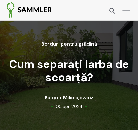
Bor­duri pen­tru grăd­ină
Cum separați iarba de
scoarță?
Kacper Miko­la­jew­icz
-
-
05 apr. 2024