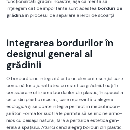
funcțion­al­ității gră­dinii noas­tre, așa că mer­ită să
înțelegem cât de impor­tante sunt aces­tea
bor­duri de
grăd­ină
în pro­ce­sul de sep­a­rare a ier­bii de scoarță.
Integrarea bordurilor în
designul general al
grădinii
O bor­dură bine inte­grată este un ele­ment esențial care
com­bină funcțion­al­i­tatea cu estet­i­ca gră­dinii. Luați în
con­sid­er­are uti­lizarea bor­durilor din plas­tic, în spe­cial a
celor din plas­tic reci­clat, care reprez­in­tă o alegere
eco­log­ică și se poate inte­gra per­fect în medi­ul încon­
jură­tor. For­ma lor sub­tilă le per­mite să se îmbine armo­
nios cu peisajul nat­ur­al, fără a per­tur­ba estet­i­ca gen­
er­ală a spați­u­lui. Atun­ci când alegeți bor­duri din plas­tic,