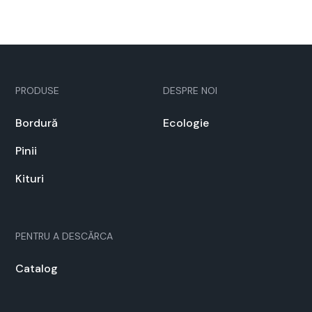
PRODUSE
DESPRE NOI
Bor­dură
Ecolo­gie
Pinii
Kituri
PEN­TRU A DESCĂR­CA
Cat­a­log