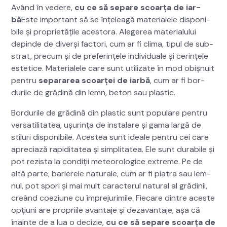
Având în vedere,
cu ce să sep­a­re scoarța de iar­
bă
Este impor­tant să se înțe­leagă mate­ri­alele disponi­
bile și pro­pri­etățile aces­to­ra. Alegerea mate­ri­alu­lui
depinde de diverși fac­tori, cum ar fi cli­ma, tip­ul de sub­
strat, pre­cum și de prefer­ințele indi­vid­uale și cer­ințele
estet­ice. Mate­ri­alele care sunt uti­lizate în mod obiș­nu­it
pen­tru
sep­a­rarea scoarței de iar­bă
, cum ar fi bor­
durile de grăd­ină din lemn, beton sau plas­tic.
Bor­durile de grăd­ină din plas­tic sunt pop­u­lare pen­tru
ver­sa­til­i­tatea, ușur­ința de insta­lare și gama largă de
stil­uri disponi­bile. Aces­tea sunt ide­ale pen­tru cei care
apre­ci­ază rapid­i­tatea și sim­pli­tatea. Ele sunt dura­bile și
pot rezista la condiții mete­o­ro­log­ice extreme. Pe de
altă parte, bari­erele nat­u­rale, cum ar fi pia­tra sau lem­
nul, pot spori și mai mult car­ac­terul nat­ur­al al gră­dinii,
creând coez­i­une cu împre­jurim­i­le. Fiecare din­tre aces­te
opți­u­ni are pro­pri­ile avan­ta­je și deza­van­ta­je, așa că
înainte de a lua o decizie,
cu ce să sep­a­re scoarța de