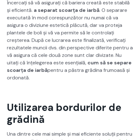
Încer­cați să vă asig­u­rați că bari­era cre­ată este sta­bilă
și efi­cien­tă.
a sep­a­rat scoarța de iar­bă
. O sep­a­rare
exe­cu­tată în mod core­spun­ză­tor nu numai că va
asigu­ra o diviz­iune estet­ică plă­cută, dar va pro­te­ja
plantele de boli și vă va per­mite să le con­tro­lați
creșterea. După ce lucrarea este final­iza­tă, ver­i­fi­cați
rezul­tatele muncii dvs. din per­spec­tive diferite pen­tru a
vă asigu­ra că cele două zone sunt clar divizate. Nu
uitați că înțelegerea este esențială,
cum să se sep­a­re
scoarța de iar­bă
pen­tru a păs­tra gră­d­i­na fru­moasă și
ordo­nată.
Utilizarea bordurilor de
grădină
Una din­tre cele mai sim­ple și mai efi­ciente soluții pen­tru