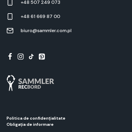
+48 507 249 073
+48 61 669 87 00
biuro@sammler.com.pl
Polit­i­ca de con­fi­dențial­i­tate
Oblig­ația de infor­mare