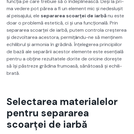
funcția pe care tre­buie să o îndeplin­ească. Deși la pri­
ma vedere pot părea a fi un ele­ment mic și nedeslușit
al peisaju­lui, ele
sep­a­rarea scoarței de iar­bă
nu este
doar o prob­lemă estet­ică, ci și una funcțion­ală. Prin
sep­a­rarea scoarței de iar­bă, putem con­tro­la creșterea
și dez­voltarea aces­to­ra, per­mițân­du-ne să menținem
echili­brul și armo­nia în grăd­ină. Înțelegerea prin­cipi­ilor
de bază ale sep­a­rării aces­tor ele­mente este esențială
pen­tru a obține rezul­tatele dorite de oricine dorește
să își păstreze gră­d­i­na fru­moasă, sănă­toasă și echili­
brată.
Selectarea materialelor
pentru separarea
scoarței de iarbă