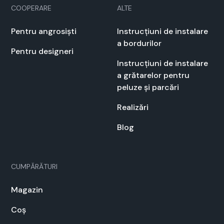
COOPERARE
ALTE
Pen­tru angrosiști
Instrucți­u­ni de insta­lare
a bor­durilor
Pen­tru designeri
Instrucți­u­ni de insta­lare
a grătarelor pen­tru
peluze și par­cări
Real­izări
Blog
CUMPĂRĂTURI
Mag­a­zin
Coș