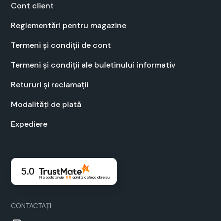
Cont client
Regle­men­tări pen­tru mag­a­zine
Ter­meni și condiții de cont
Ter­meni și condiții ale bulet­inu­lui infor­ma­tiv
Retu­ruri și recla­mații
Modal­ități de plată
Expe­diere
5.0
Na podstawie
88
opinii
z całego okresu
CON­TAC­TAȚI