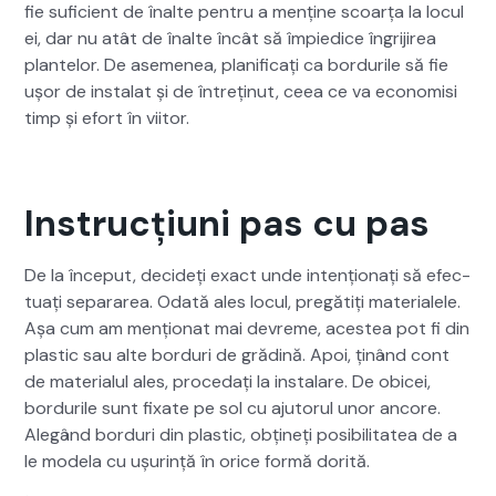
fie sufi­cient de înalte pen­tru a menține scoarța la locul
ei, dar nu atât de înalte încât să împiedice îngri­jirea
plantelor. De aseme­nea, plan­i­fi­cați ca bor­durile să fie
ușor de insta­lat și de întrețin­ut, ceea ce va economisi
timp și efort în viitor.
Instrucțiuni pas cu pas
De la început, decideți exact unde intențion­ați să efec­
tu­ați sep­a­rarea. Odată ales locul, pregătiți mate­ri­alele.
Așa cum am mențion­at mai devreme, aces­tea pot fi din
plas­tic sau alte bor­duri de grăd­ină. Apoi, ținând cont
de mate­ri­alul ales, pro­cedați la insta­lare. De obi­cei,
bor­durile sunt fix­ate pe sol cu aju­torul unor ancore.
Alegând bor­duri din plas­tic, obțineți posi­bil­i­tatea de a
le mod­ela cu ușur­ință în orice for­mă dorită.