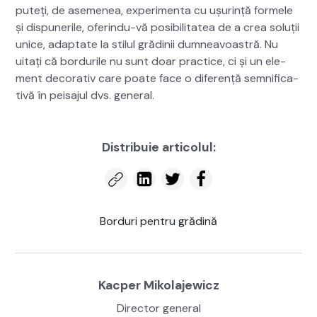
puteți, de aseme­nea, exper­i­men­ta cu ușur­ință formele
și dis­puner­ile, oferindu-vă posi­bil­i­tatea de a crea soluții
unice, adap­tate la stilul gră­dinii dum­neav­oas­tră. Nu
uitați că bor­durile nu sunt doar prac­tice, ci și un ele­
ment dec­o­ra­tiv care poate face o difer­ență sem­ni­fica­
tivă în peisajul dvs. gen­er­al.
Dis­tribuie arti­colul:
Bor­duri pen­tru grăd­ină
Kacper Miko­la­jew­icz
Direc­tor gen­er­al