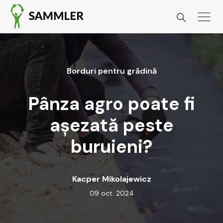
Bor­duri pen­tru grăd­ină
Pânza agro poate fi
așezată peste
buruieni?
Kacper Miko­la­jew­icz
-
-
09 oct. 2024