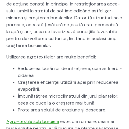
de acți­une con­stă în prin­ci­pal în restricționarea acce­
su­lui luminii la strat­ul de sol, împiedicând ast­fel ger­
minarea și creșterea buruie­nilor. Datorită struc­turii sale
poroase, această țesă­tură nețe­sută este per­me­abilă
la apă și aer, ceea ce favorizează condiți­ile favor­a­bile
pen­tru dez­voltarea cul­turilor, lim­itând în ace­lași timp
creșterea buruie­nilor.
Uti­lizarea agro­tex­tilelor are multe ben­eficii:
Reduc­erea lucrărilor de întreținere, cum ar fi erbi­
ci­darea.
Creșterea efi­cienței uti­lizării apei prin reduc­erea
evap­orării.
Îmbunătățirea micro­cli­mat­u­lui din jurul plantelor,
ceea ce duce la o creștere mai bună.
Pro­te­jarea solu­lui de eroz­i­une și dese­care.
Agro-tex­tile sub buruieni
este, prin urmare, cea mai
bună soluție pen­tru a vă bucu­ra de plante sănă­toase