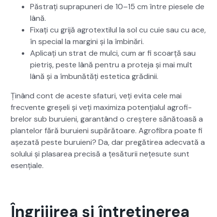
Păs­trați supra­puneri de 10–15 cm între piese­le de
lână.
Fix­ați cu gri­jă agro­tex­tilul la sol cu cuie sau cu ace,
în spe­cial la mar­gi­ni și la îmbinări.
Apli­cați un strat de mul­ci, cum ar fi scoarță sau
pietriș, peste lână pen­tru a pro­te­ja și mai mult
lână și a îmbunătăți estet­i­ca gră­dinii.
Ținând cont de aces­te sfa­turi, veți evi­ta cele mai
frecvente greșeli și veți max­i­miza potențialul agrofi­
brelor sub buruieni, garan­tând o creștere sănă­toasă a
plantelor fără buruieni supără­toare. Agrofi­bra poate fi
așeza­tă peste buruieni? Da, dar pregătirea adec­vată a
solu­lui și plasarea pre­cisă a țesă­turii nețe­sute sunt
esențiale.
Îngrijirea și întreținerea