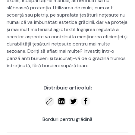
exces, înde­păr­tați-le man­u­al, ast­fel încât să nu
slăbească pro­tecția. Uti­lizarea de mul­ci, cum ar fi
scoarță sau pietriș, pe suprafața țesă­turii nețe­sute nu
numai că va îmbunătăți estet­i­ca gră­dinii, dar va pro­te­ja
și mai mult mate­ri­alul agro­tex­til. Îngri­jirea reg­u­lată a
aces­tor aspecte va con­tribui la menținerea efi­cienței și
dura­bil­ității țesă­turii nețe­sute pen­tru mai multe
sezoane. Doriți să aflați mai multe? Investiți într‑o
pânză anti buruieni și bucu­rați-vă de o grăd­ină fru­mos
întrețin­ută, fără buruieni supără­toare.
Dis­tribuie arti­colul:
Bor­duri pen­tru grăd­ină