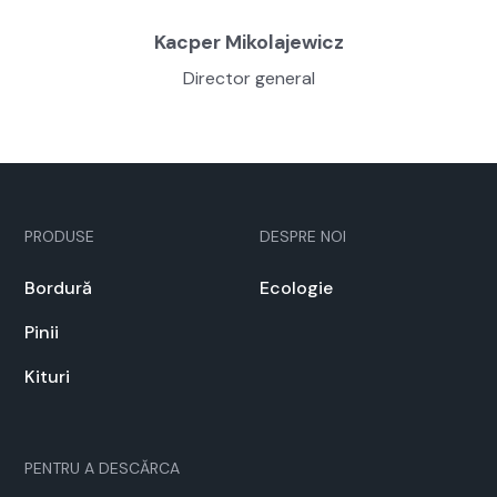
Kacper Miko­la­jew­icz
Direc­tor gen­er­al
PRODUSE
DESPRE NOI
Bor­dură
Ecolo­gie
Pinii
Kituri
PEN­TRU A DESCĂR­CA