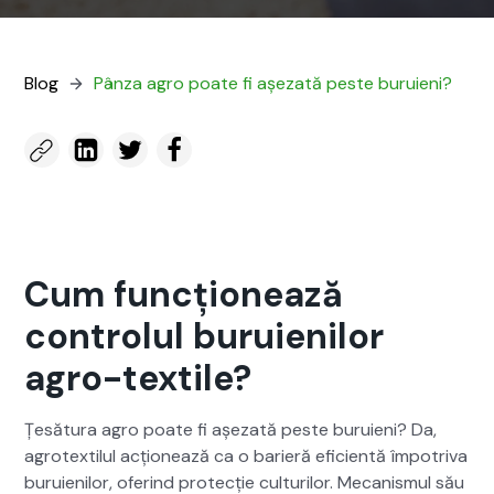
Blog
Pân­za agro poate fi așeza­tă peste buruieni?
Cum funcționează
controlul buruienilor
agro-textile?
Țesă­tu­ra agro poate fi așeza­tă peste buruieni? Da,
agro­tex­tilul acționează ca o bari­eră efi­cien­tă împotri­va
buruie­nilor, oferind pro­tecție cul­turilor. Mecan­is­mul său