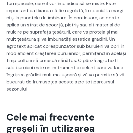
turi spe­ciale, care îl vor împied­i­ca să se miște. Este
impor­tant ca fixarea să fie reg­u­lată, în spe­cial la mar­gi­
ni și la punctele de îmbina­re. În con­tin­uare, se poate
apli­ca un strat de scoarță, pietriș sau alt mate­r­i­al de
mul­cire pe suprafața țesă­turii, care va pro­te­ja și mai
mult țesă­tu­ra și va îmbunătăți estet­i­ca gră­dinii. Un
agro­text apli­cat core­spun­ză­tor sub buruieni va opri în
mod efi­cient creșterea buruie­nilor, per­mițând în ace­lași
timp cul­turii să crească sănă­tos. O pânză agro­tex­til
sub buruieni este un instru­ment exce­lent care va face
îngri­jirea gră­dinii mult mai ușoară și vă va per­mite să vă
bucu­rați de fru­musețea aces­teia pe tot par­cur­sul
sezonu­lui.
Cele mai frecvente
greșeli în utilizarea