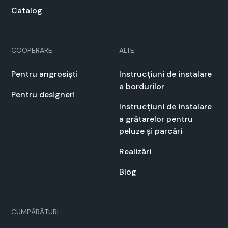
Cat­a­log
COOPERARE
ALTE
Pen­tru angrosiști
Instrucți­u­ni de insta­lare
a bor­durilor
Pen­tru designeri
Instrucți­u­ni de insta­lare
a grătarelor pen­tru
peluze și par­cări
Real­izări
Blog
CUMPĂRĂTURI