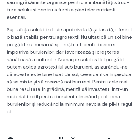
sau îngrășăminte organ­ice pen­tru a îmbunătăți struc­
tura solu­lui și pen­tru a furniza plantelor nutrienți
esențiali.
Suprafața solu­lui tre­buie apoi nive­lată și tasată, oferind
o bază sta­bilă pen­tru agro­tex­til. Nu uitați că un sol bine
pregătit nu numai că sporește efi­ciența bari­erei
împotri­va buruie­nilor, dar favorizează și creșterea
sănă­toasă a cul­turilor. Numai pe solul ast­fel pregătit
putem apli­ca agro­tex­tilul sub buruieni, asig­urân­du-ne
că aces­ta este bine fix­at de sol, ceea ce îl va împied­i­ca
să se miște și să crească noi buruieni. Pen­tru cele mai
bune rezul­tate în grăd­ină, mer­ită să investești într-un
mate­r­i­al tex­til pen­tru buruieni, elim­inând prob­le­ma
buruie­nilor și reducând la min­i­mum nevoia de pliv­it reg­u­l
at.