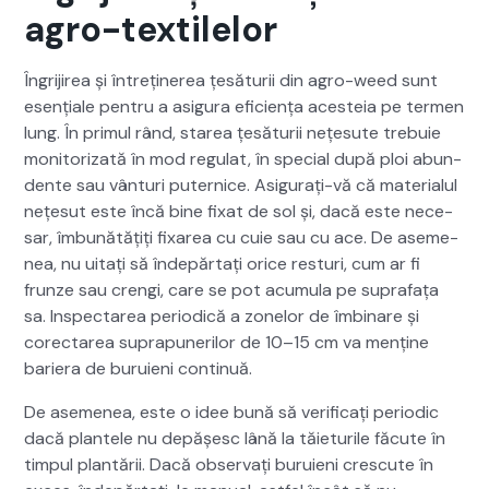
agro-textilelor
Îngri­jirea și întreținerea țesă­turii din agro-weed sunt
esențiale pen­tru a asigu­ra efi­ciența aces­teia pe ter­men
lung. În primul rând, starea țesă­turii nețe­sute tre­buie
mon­i­tor­iza­tă în mod reg­u­lat, în spe­cial după ploi abun­
dente sau vân­turi put­er­nice. Asig­u­rați-vă că mate­ri­alul
nețe­sut este încă bine fix­at de sol și, dacă este nece­
sar, îmbunătățiți fixarea cu cuie sau cu ace. De aseme­
nea, nu uitați să înde­păr­tați orice res­turi, cum ar fi
frun­ze sau cren­gi, care se pot acu­mu­la pe suprafața
sa. Inspectarea peri­od­ică a zonelor de îmbina­re și
corectarea supra­puner­ilor de 10–15 cm va menține
bari­era de buruieni con­tin­uă.
De aseme­nea, este o idee bună să ver­i­fi­cați peri­od­ic
dacă plantele nu depășesc lână la tăi­e­turile făcute în
tim­pul plan­tării. Dacă obser­vați buruieni cres­cute în