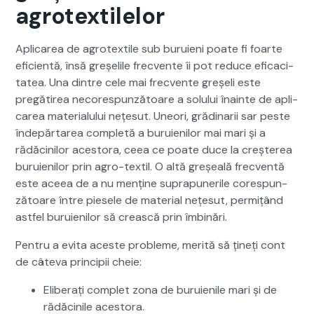
agrotextilelor
Apli­carea de agro­tex­tile sub buruieni poate fi foarte
efi­cien­tă, însă greșelile frecvente îi pot reduce efi­cac­i­
tatea. Una din­tre cele mai frecvente greșeli este
pregătirea necore­spun­ză­toare a solu­lui înainte de apli­
carea mate­ri­alu­lui nețe­sut. Une­ori, gră­d­i­narii sar peste
înde­părtarea com­pletă a buruie­nilor mai mari și a
rădăcinilor aces­to­ra, ceea ce poate duce la creșterea
buruie­nilor prin agro-tex­til. O altă greșeală frecven­tă
este aceea de a nu menține supra­puner­ile core­spun­
ză­toare între piese­le de mate­r­i­al nețe­sut, per­mițând
ast­fel buruie­nilor să crească prin îmbinări.
Pen­tru a evi­ta aces­te prob­leme, mer­ită să țineți cont
de câte­va prin­cipii cheie:
Elib­er­ați com­plet zona de buruie­nile mari și de
rădăcinile aces­to­ra.