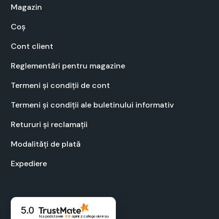
Mag­a­zin
Coș
Cont client
Regle­men­tări pen­tru mag­a­zine
Ter­meni și condiții de cont
Ter­meni și condiții ale bulet­inu­lui infor­ma­tiv
Retu­ruri și recla­mații
Modal­ități de plată
Expe­diere
5.0
Na podstawie
88
opinii
z całego okresu