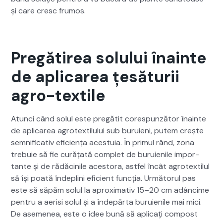
și care cresc fru­mos.
Pregătirea solului înainte
de aplicarea țesăturii
agro-textile
Atun­ci când solul este pregătit core­spun­ză­tor înainte
de apli­carea agro­tex­tilu­lui sub buruieni, putem crește
sem­ni­fica­tiv efi­ciența aces­tu­ia. În primul rând, zona
tre­buie să fie curățată com­plet de buruie­nile impor­
tante și de rădăcinile aces­to­ra, ast­fel încât agro­tex­tilul
să își poată îndepli­ni efi­cient funcția. Urmă­torul pas
este să săpăm solul la aprox­i­ma­tiv 15–20 cm adâncime
pen­tru a aerisi solul și a înde­păr­ta buruie­nile mai mici.
De aseme­nea, este o idee bună să apli­cați com­post