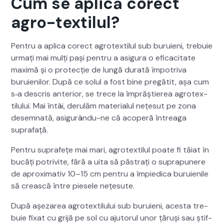
Cum se aplică corect
agro-textilul?
Pen­tru a apli­ca corect agro­tex­tilul sub buruieni, tre­buie
urmați mai mulți pași pen­tru a asigu­ra o efi­cac­i­tate
max­imă și o pro­tecție de lungă durată împotri­va
buruie­nilor. După ce solul a fost bine pregătit, așa cum
s‑a descris ante­ri­or, se trece la împrăștierea agro­tex­
tilu­lui. Mai întâi, derulăm mate­ri­alul nețe­sut pe zona
desem­nată, asig­urân­du-ne că acop­eră întrea­ga
suprafață.
Pen­tru suprafețe mai mari, agro­tex­tilul poate fi tăi­at în
bucăți potriv­ite, fără a uita să păs­trați o supra­punere
de aprox­i­ma­tiv 10–15 cm pen­tru a împied­i­ca buruie­nile
să crească între piese­le nețe­sute.
După așezarea agro­tex­tilu­lui sub buruieni, aces­ta tre­
buie fix­at cu gri­jă pe sol cu aju­torul unor țăruși sau știf­