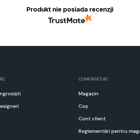
Produkt nie posiada recenzji
RE
CUMPĂRĂTURI
angrosiști
Mag­a­zin
designeri
Coș
Cont client
Regle­men­tări pen­tru mag­