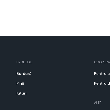
PRODUSE
COOPERA
Bor­dură
Pen­tru 
Pinii
Pen­tru 
Kituri
ALTE