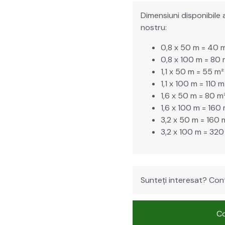
Dimen­si­u­ni disponi­bil
nos­tru:
0,8 x 50 m = 40 
0,8 x 100 m = 80 
1,1 x 50 m = 55 m²
1,1 x 100 m = 110 m
1,6 x 50 m = 80 m
1,6 x 100 m = 160
3,2 x 50 m = 160 
3,2 x 100 m = 320
Sun­teți intere­sat? Con­t
Co