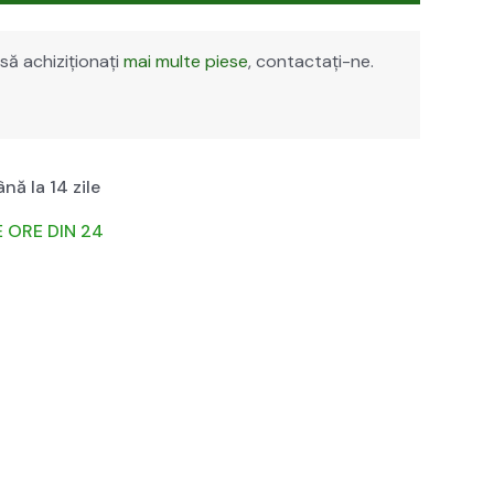
să achiz­ițion­ați
mai multe piese
, con­tac­tați-ne.
nă la 14 zile
E ORE DIN 24