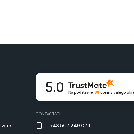
5.0
Na podstawie
88
opinii
z całego okr
CON­TAC­TAȚI
a­zine
+48 507 249 073