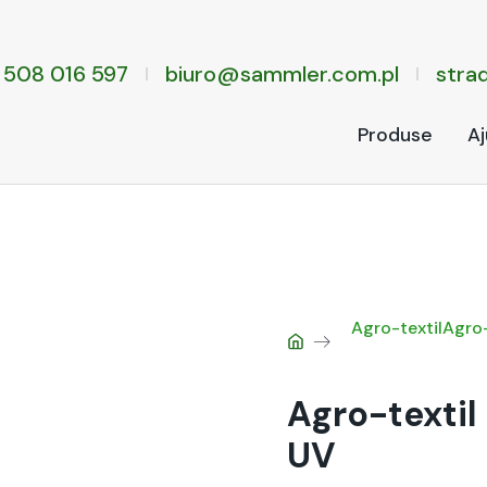
 508 016 597
biuro@sammler.com.pl
stra­
Pro­duse
Aj
Agro-tex­til
Agro-
Agro-textil
UV