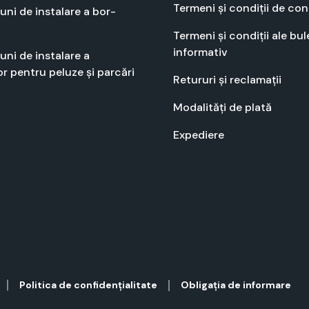
Ter­meni și condiții de con
­u­ni de insta­lare a bor­
Ter­meni și condiții ale bule
infor­ma­tiv
­u­ni de insta­lare a
r pen­tru peluze și par­cări
Retu­ruri și recla­mații
Modal­ități de plată
Expe­diere
Polit­i­ca de con­fi­dențial­i­tate
Oblig­ația de infor­mare