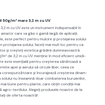
il 50g/m² maro 3,2 m cu UV
3,2 m cu UV este un instru­ment indis­pens­abil în
l și ama­tor care va găsi o gamă largă de apli­cații.
e, este per­fect pen­tru mul­cire și pro­te­jarea solu­lui
n pro­te­jarea solu­lui, faceți mai mult loc pen­tru ca
s și creșteți estet­i­ca gră­dinii dum­neav­oas­tră.
g/m² de 3,2 m cu UV menține în mod efi­cient umid­i­
care este esențială pen­tru creșterea sănă­toasă a
­mite apei și aeru­lui să cir­cule liber, ceea ce
 core­spun­ză­toare și încu­ra­jează creșterea dinam­
ea solu­lui nu înseam­nă doar com­bat­erea buruie­nilor,
i mai bune pen­tru plante, care obțin condiții mai
gro-tex­tilu­lui. Alegeți pro­duse­le noas­tre de la
tați de ofer­ta noas­tră!