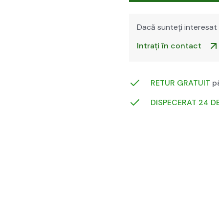
Dacă sun­teți intere­sat 
Intrați în con­tact
RETUR GRATUIT
pâ
DIS­PECER­AT 24 D