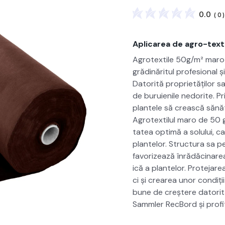
0.0
(
0
)
Aplicarea de agro-text
Agro­tex­tile 50g/m² maro 
grăd­inărit­ul pro­fe­sion­a
Datorită pro­pri­etăților sal
de buruie­nile nedorite. Pri
plantele să crească sănă­to
Agro­tex­tilul maro de 50 
tatea opti­mă a solu­lui, 
plantelor. Struc­tura sa per
favorizează înrădăcinarea
ică a plantelor. Pro­te­jar
ci și crearea unor condiți
bune de creștere datorită a
Samm­ler RecBord și prof­i­