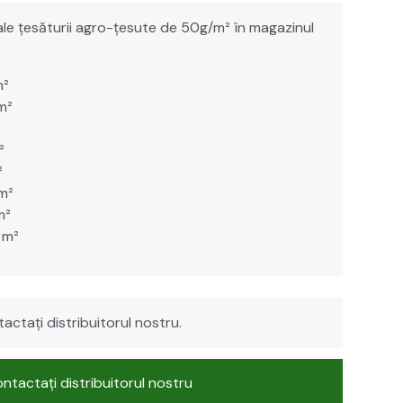
e ale țesă­turii agro-țesute de 50g/m² în mag­a­z­in­ul
m²
m²
²
²
 m²
m²
 m²
ac­tați dis­tribuitorul nos­tru.
n­tac­tați dis­tribuitorul nos­tru