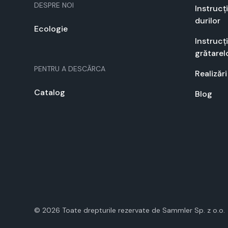
DESPRE NOI
Instrucți
durilor
Ecolo­gie
Instrucți
grătarelo
PEN­TRU A DESCĂR­CA
Real­izări
Cat­a­log
Blog
©
2026
Toate drep­turile rez­er­vate de Samm­ler Sp. z o.o.