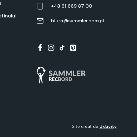
t
+48 61 669 87 00
t­inu­lui
biuro@sammler.com.pl
Site cre­at de
Uxtiv­i­ty