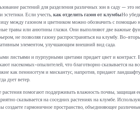
ьзование растений для разделения различных зон в саду — это не
 эстетики. Если учесть,
как отделить газон от клумбы
Но убед
ницу между газоном и цветником можно обозначить с помощью н
вные травы или анютины глазки. Они выполняют две важные фу
ьером, не позволяя газону распространяться на клумбу. Во-втор
ативным элементом, улучшающим внешний вид сада.
тыми листьями и пурпурными цветами придает цвет и контраст. 
кают насекомых-опылителей, что благотворно сказывается на все
акие как пеннисетум и мискантус, напротив, придают ландшафт
да дует ветер.
 растения помогают поддерживать влажность почвы, защищая ее
риятно сказывается на соседних растениях на клумбе. Используя
вы создаете гармоничное пространство, объединяющее различные