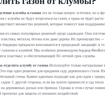
лить газон от клумбы?
деление клумбы и газона
это не только вопрос эстетики, но и ф
я с клумбы не будут вторгаться на газон, а трава не будет расти 
ществует множество решений, которые помогут вам поддерживат
им из самых популярных решений среди садоводов. Они изготав
 пластика, металла, бетона или даже дерева. Их преимущество —
е бордюры прекрасно вписываются в природный ландшафт, в то 
у газоном и клумбой. Мы особенно рекомендуем бордюр RecBord
меси пластмасс и обеспечивающий 10-летний срок службы.
ак отделить клумбу от газона
Используйте только натуральные 
 Это еще одно решение для придания саду деревенского стиля. 
ебольшой стены. Камни идеально подходят как для садов с приро
садов. С другой стороны, если вы хотите привнести в сад тепло 
 на деревянных досках или бревнах. Однако в этом случае помни
й пропитке для защиты от внешних воздействий.