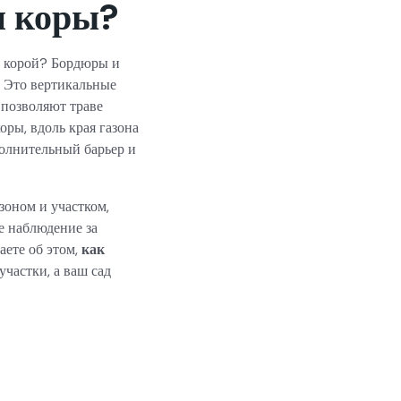
и коры?
и корой? Бордюры и
. Это вертикальные
 позволяют траве
оры, вдоль края газона
полнительный барьер и
зоном и участком,
е наблюдение за
аете об этом,
как
участки, а ваш сад