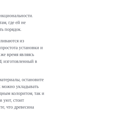
ункциональности.
там, где ей не
ь порядок.
ливаются из
 простота установки и
же время являясь
, изготовленный в
материалы, остановите
Их можно укладывать
дным колоритом, так и
и уют, стоит
те, что древесина