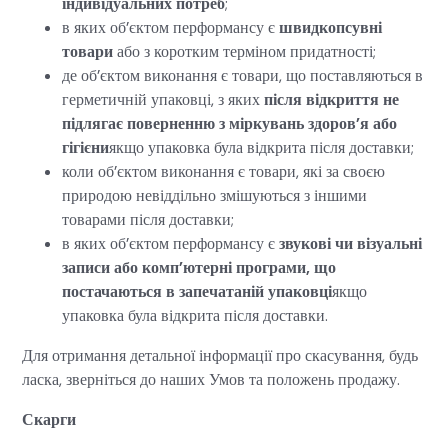
індивідуальних потреб
;
в яких об’єктом перформансу є
швидкопсувні
товари
або з коротким терміном придатності;
де об’єктом виконання є товари, що поставляються в
герметичній упаковці, з яких
після відкриття не
підлягає поверненню з міркувань здоров’я або
гігієни
якщо упаковка була відкрита після доставки;
коли об’єктом виконання є товари, які за своєю
природою невіддільно змішуються з іншими
товарами після доставки;
в яких об’єктом перформансу є
звукові чи візуальні
записи або комп’ютерні програми, що
постачаються в запечатаній упаковці
якщо
упаковка була відкрита після доставки.
Для отримання детальної інформації про скасування, будь
ласка, зверніться до наших Умов та положень продажу.
Скарги