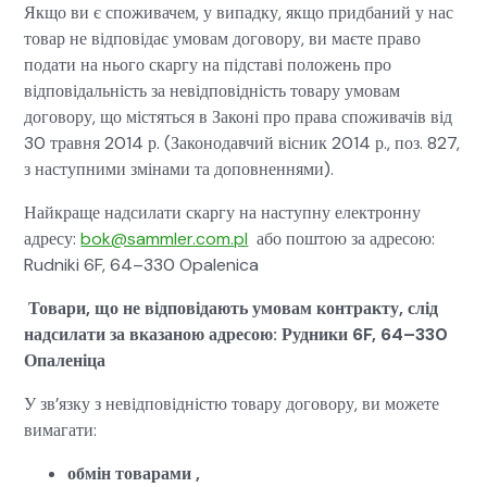
Якщо ви є споживачем, у випадку, якщо придбаний у нас
товар не відповідає умовам договору, ви маєте право
подати на нього скаргу на підставі положень про
відповідальність за невідповідність товару умовам
договору, що містяться в Законі про права споживачів від
30 травня 2014 р. (Законодавчий вісник 2014 р., поз. 827,
з наступними змінами та доповненнями).
Найкраще надсилати скаргу на наступну електронну
адресу:
bok@sammler.com.pl
або поштою за адресою:
Rud­ni­ki 6F, 64–330 Opaleni­ca
Товари, що не відповідають умовам контракту, слід
надсилати за вказаною адресою: Рудники 6F, 64–330
Опаленіца
У зв’язку з невідповідністю товару договору, ви можете
вимагати:
обмін товарами ,