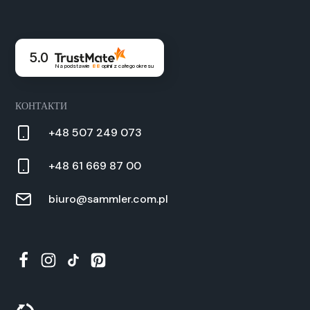
5.0
Na podstawie
88
opinii
z całego okresu
КОНТАКТИ
+48 507 249 073
+48 61 669 87 00
biuro@sammler.com.pl