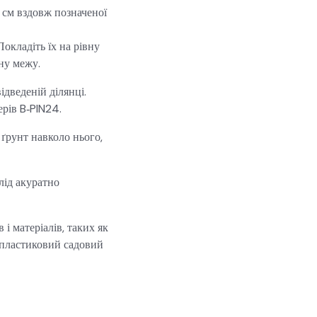
 см вздовж позначеної
окладіть їх на рівну
ну межу.
дведеній ділянці.
ерів B‑PIN24.
 ґрунт навколо нього,
лід акуратно
і матеріалів, таких як
в пластиковий садовий