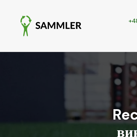
+4
Rec
ви