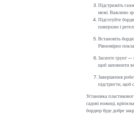
Підстрижіть газо
межі. Важливо зр
Підготуйте бордю
поверхню і ретел
Встановіть бордю
Рівномірно поклад
Засипте ґрунт — 
щоб заповнити вс
Завершення робот
підстригти, щоб 
Установка пластикового
садові ножиці, кріпиль
бордюр буде добре закр