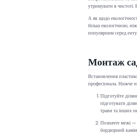
утримувати в чистоті.
А як щодо екологічнос
більш екологічною, ніж
популярним серед ентуз
Монтаж са
Встановлення пластико
професіонала. Нижче н
Підготуйте ділян
підготувати ділян
трави та інших п
Позначте межі — 
бордюрний камін