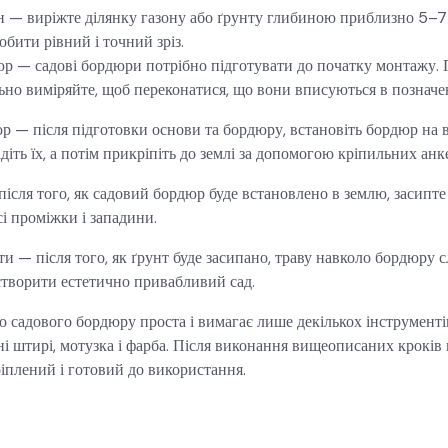
н — виріжте ділянку газону або ґрунту глибиною приблизно 5–7
обити рівний і точний зріз.
р — садові бордюри потрібно підготувати до початку монтажу. П
ьно виміряйте, щоб переконатися, що вони вписуються в позначе
р — після підготовки основи та бордюру, встановіть бордюр на ві
іть їх, а потім прикріпіть до землі за допомогою кріпильних анк
після того, як садовий бордюр буде встановлено в землю, засипте
і проміжки і западини.
и — після того, як ґрунт буде засипано, траву навколо бордюру с
створити естетично привабливий сад.
 садового бордюру проста і вимагає лише декількох інструментів 
ні штирі, мотузка і фарба. Після виконання вищеописаних крокі
іплений і готовий до використання.