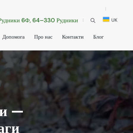
.Рудники 6Ф, 64–330 Рудники
UK
Допомога
Про нас
Контакти
Блог
ри —
аги