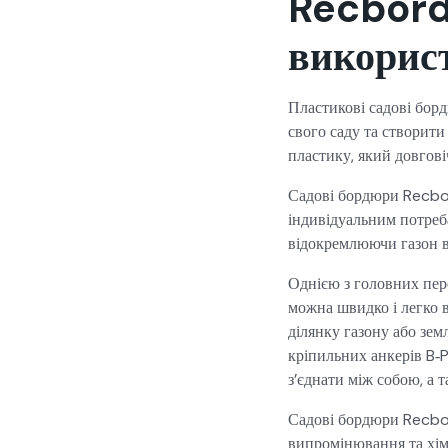
Recbord
використ
Пластикові садові бор
свого саду та створит
пластику, який довговіч
Садові бордюри Recbord
індивідуальним потреб
відокремлюючи газон в
Однією з головних пер
можна швидко і легко 
ділянку газону або зем
кріпильних анкерів B‑
з’єднати між собою, а 
Садові бордюри Recbord
випромінювання та хімі