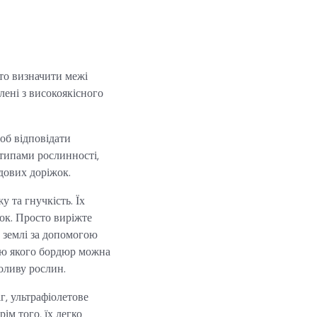
то визначити межі
ені з високоякісного
об відповідати
 типами рослинності,
дових доріжок.
 та гнучкість. Їх
ок. Просто виріжте
а землі за допомогою
гою якого бордюр можна
оливу рослин.
г, ультрафіолетове
ім того, їх легко