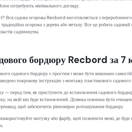
 Вони потребують мінімального догляду.
ті? Вся садова огорожа Recbord виготовляється з переробленого 
 традиційна огорожа з дерева або металу. Все це робить садовий
іастів садівництва.
дового бордюру Recbord за 7 
вого садового бордюру є простим і може бути виконано самостій
аведено покрокову інструкцію з монтажу пластикового садового
ку — перед тим, як приступити до встановлення садового бордюр
ку, на якій він буде встановлений. Ділянка повинна бути очищена
ерешкод, щоб забезпечити рівномірне розташування бордюру.
використовуйте мотузку або фарбу, щоб позначити межі, де буде
ь.