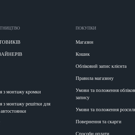
ІТНИЦТВО
ПОКУПКИ
ТОВИКІВ
Магазин
ЗАЙНЕРІВ
Кошик
Обліковий запис клієнта
Правила магазину
Умови та положення обліко
ія з монтажу кромки
запису
ія з монтажу решітки для
Умови та положення розсил
а автостоянки
Повернення та скарги
ї
Способи оплати