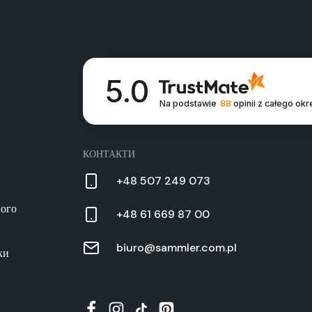
5.0
Na podstawie
88
opinii
z całego okr
КОНТАКТИ
+48 507 249 073
вого
+48 61 669 87 00
biuro@sammler.com.pl
ки