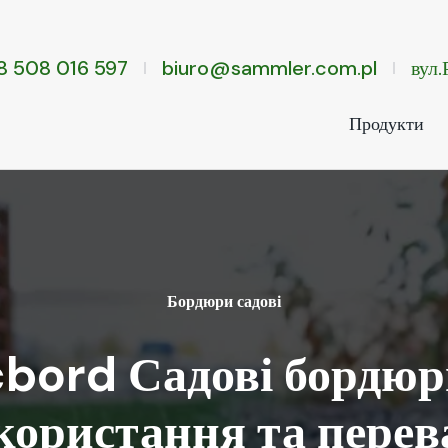
8 508 016 597
biuro@sammler.com.pl
вул
Продукти
Бордюри садові
bord Садові бордю
користання та перев