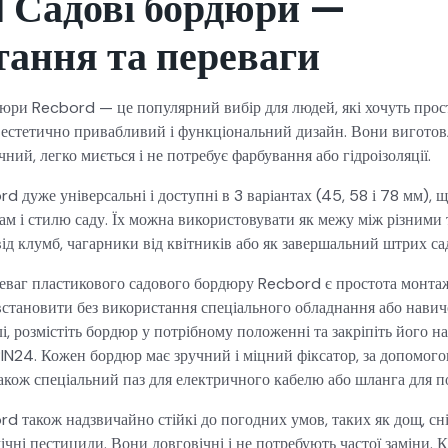
 Садові бордюри —
ання та переваги
дюри Recbord — це популярний вибір для людей, які хочуть прос
и естетично привабливий і функціональний дизайн. Вони виготовл
ний, легко миється і не потребує фарбування або гідроізоляції.
 дуже універсальні і доступні в 3 варіантах (45, 58 і 78 мм), щ
ам і стилю саду. Їх можна використовувати як межу між різними
ід клумб, чагарники від квітників або як завершальний штрих са
еваг пластикового садового бордюру Recbord є простота монтажу
встановити без використання спеціального обладнання або навич
лі, розмістіть бордюр у потрібному положенні та закріпіть його н
PIN24. Кожен бордюр має зручний і міцний фіксатор, за допомо
також спеціальний паз для електричного кабелю або шланга для п
 також надзвичайно стійкі до погодних умов, таких як дощ, сні
чні пестициди. Вони довговічні і не потребують частої заміни. Кр