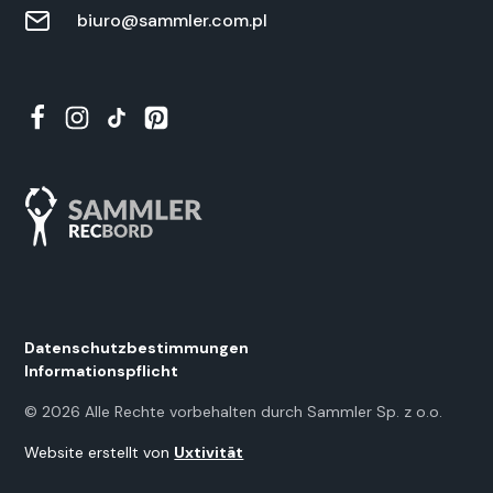
biuro@sammler.com.pl
Daten­schutzbes­tim­mungen
Infor­ma­tion­spflicht
©
2026
Alle Rechte vor­be­hal­ten durch Samm­ler Sp. z o.o.
Web­site erstellt von
Uxtiv­ität