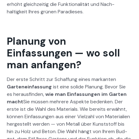
erhöht gle­ichzeit­ig die Funk­tion­al­ität und Nach­
haltigkeit Ihres grü­nen Paradieses.
Planung von
Einfassungen — wo soll
man anfangen?
Der erste Schritt zur Schaf­fung eines markan­ten
Gartene­in­fas­sung
ist eine solide Pla­nung. Bevor Sie
es her­aus­find­en,
wie man Ein­fas­sun­gen im Garten
macht
Sie müssen mehrere Aspek­te bedenken. Der
erste ist die Wahl des Mate­ri­als. Wie bere­its erwäh­nt,
kön­nen Ein­fas­sun­gen aus ein­er Vielzahl von Mate­ri­alien
hergestellt wer­den — von Met­all über Kun­st­stoff bis
hin zu Holz und Beton. Die Wahl hängt von Ihrem Bud­
get, dem Stil Ihres Gartens und der Funk­tion ab, die die