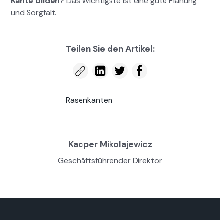
Kante bilden
? Das Wichtig­ste ist eine gute Pla­nung
und Sorgfalt.
Teilen Sie den Artikel:
Rasenkan­ten
Kacper Miko­la­jew­icz
Geschäfts­führen­der Direk­tor