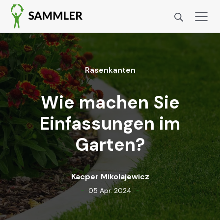
Rasenkan­ten
Wie machen Sie
Einfassungen im
Garten?
Kacper Miko­la­jew­icz
-
-
05 Apr. 2024