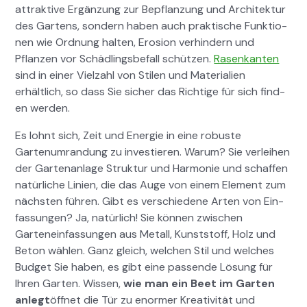
attrak­tive Ergänzung zur Bepflanzung und Architek­tur
des Gartens, son­dern haben auch prak­tis­che Funk­tio­
nen wie Ord­nung hal­ten, Ero­sion ver­hin­dern und
Pflanzen vor Schädlings­be­fall schützen.
Rasenkan­ten
sind in ein­er Vielzahl von Stilen und Mate­ri­alien
erhältlich, so dass Sie sich­er das Richtige für sich find­
en wer­den.
Es lohnt sich, Zeit und Energie in eine robuste
Gartenum­ran­dung zu investieren. Warum? Sie ver­lei­hen
der Gar­te­nan­lage Struk­tur und Har­monie und schaf­fen
natür­liche Lin­ien, die das Auge von einem Ele­ment zum
näch­sten führen. Gibt es ver­schiedene Arten von Ein­
fas­sun­gen? Ja, natür­lich! Sie kön­nen zwis­chen
Gartene­in­fas­sun­gen aus Met­all, Kun­st­stoff, Holz und
Beton wählen. Ganz gle­ich, welchen Stil und welch­es
Bud­get Sie haben, es gibt eine passende Lösung für
Ihren Garten. Wis­sen,
wie man ein Beet im Garten
anlegt
öffnet die Tür zu enormer Kreativ­ität und