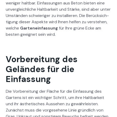
weniger halt­bar. Ein­fas­sun­gen aus Beton bieten eine
unver­gle­ich­liche Halt­barkeit und Stärke, sind aber unter
Umstän­den schwieriger zu instal­lieren. Die Berück­sich­
ti­gung dieser Aspek­te wird Ihnen helfen zu ver­ste­hen,
welche
Gartene­in­fas­sung
für Ihre grüne Ecke am
besten geeignet sein wird.
Vorbereitung des
Geländes für die
Einfassung
Die Vor­bere­itung der Fläche für die Ein­fas­sung des
Gartens ist ein wichtiger Schritt, um ihre Halt­barkeit
und ihr ästhetis­ches Ausse­hen zu gewährleis­ten.
Zunächst muss die vorge­se­hene Lin­ie gründlich von
Gras, Unkraut und son­stigem Bewuchs befre­it wer­den,