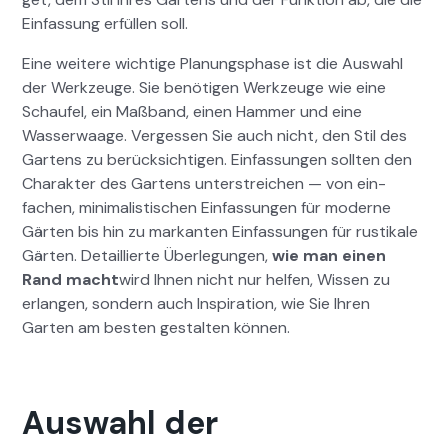
Ein­fas­sung erfüllen soll.
Eine weit­ere wichtige Pla­nungsphase ist die Auswahl
der Werkzeuge. Sie benöti­gen Werkzeuge wie eine
Schaufel, ein Maßband, einen Ham­mer und eine
Wasser­waage. Vergessen Sie auch nicht, den Stil des
Gartens zu berück­sichti­gen. Ein­fas­sun­gen soll­ten den
Charak­ter des Gartens unter­stre­ichen — von ein­
fachen, min­i­mal­is­tis­chen Ein­fas­sun­gen für mod­erne
Gärten bis hin zu markan­ten Ein­fas­sun­gen für rustikale
Gärten. Detail­lierte Über­legun­gen,
wie man einen
Rand macht
wird Ihnen nicht nur helfen, Wis­sen zu
erlan­gen, son­dern auch Inspi­ra­tion, wie Sie Ihren
Garten am besten gestal­ten kön­nen.
Auswahl der