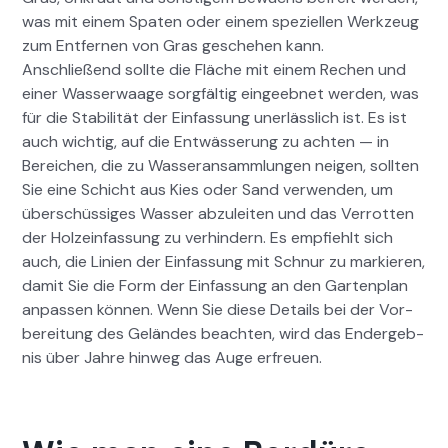
was mit einem Spat­en oder einem speziellen Werkzeug
zum Ent­fer­nen von Gras geschehen kann.
Anschließend sollte die Fläche mit einem Rechen und
ein­er Wasser­waage sorgfältig eingeeb­net wer­den, was
für die Sta­bil­ität der Ein­fas­sung uner­lässlich ist. Es ist
auch wichtig, auf die Entwässerung zu acht­en — in
Bere­ichen, die zu Wasser­ansamm­lun­gen neigen, soll­ten
Sie eine Schicht aus Kies oder Sand ver­wen­den, um
über­schüs­siges Wass­er abzuleit­en und das Ver­rot­ten
der Holze­in­fas­sung zu ver­hin­dern. Es emp­fiehlt sich
auch, die Lin­ien der Ein­fas­sung mit Schnur zu markieren,
damit Sie die Form der Ein­fas­sung an den Garten­plan
anpassen kön­nen. Wenn Sie diese Details bei der Vor­
bere­itung des Gelän­des beacht­en, wird das Endergeb­
nis über Jahre hin­weg das Auge erfreuen.