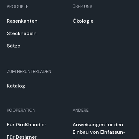
PRODUKTE
ÜBER UNS
Rasenkan­ten
Ökolo­gie
Steck­nadeln
Sätze
ZUM HERUN­TER­LADEN
Kat­a­log
KOOPERATION
ANDERE
Für Großhändler
Anweisun­gen für den
Ein­bau von Ein­fas­sun­
Für Design­er