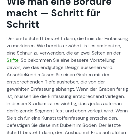
Wie man eine Bordüre
macht — Schritt für
Schritt
Der erste Schritt beste­ht darin, die Lin­ie der Ein­fas­sung
zu markieren. Wie bere­its erwäh­nt, ist es am besten,
eine Schnur zu ver­wen­den, die an zwei Seit­en an der
Stifte
. So bekom­men Sie eine bessere Vorstel­lung
davon, wie das endgültige Design ausse­hen wird.
Anschließend müssen Sie einen Graben mit der
entsprechen­den Tiefe ausheben, die von der
gewählten Ein­fas­sung abhängt. Wenn der Graben fer­tig
ist, müssen Sie die Ein­fas­sung entsprechend ver­legen.
In diesem Sta­di­um ist es wichtig, dass jedes aufeinan­
der­fol­gende Seg­ment fest und eben ver­legt wird. Wenn
Sie sich für eine Kun­st­stof­fe­in­fas­sung entschei­den,
befes­ti­gen Sie diese mit Dübeln im Boden. Der let­zte
Schritt beste­ht darin, den Aushub mit Erde aufzufüllen