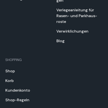
gen
Ver­legean­leitung für
Rasen- und Parkhaus­
roste
Ver­wirk­lichun­gen
Blog
SHOPPING
Shop
Korb
Kun­denkon­to
Shop-Regeln