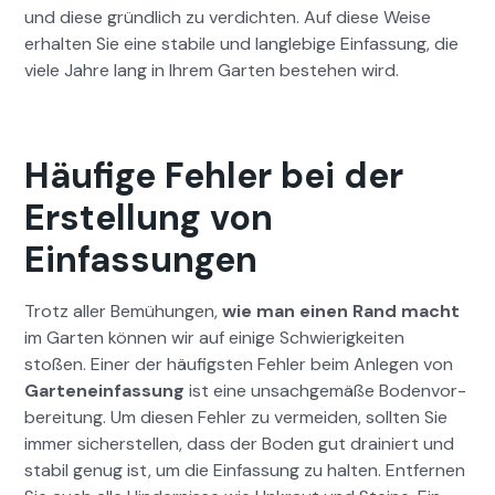
und diese gründlich zu verdicht­en. Auf diese Weise
erhal­ten Sie eine sta­bile und lan­glebige Ein­fas­sung, die
viele Jahre lang in Ihrem Garten beste­hen wird.
Häufige Fehler bei der
Erstellung von
Einfassungen
Trotz aller Bemühun­gen,
wie man einen Rand macht
im Garten kön­nen wir auf einige Schwierigkeit­en
stoßen. Ein­er der häu­fig­sten Fehler beim Anle­gen von
Gartene­in­fas­sung
ist eine unsachgemäße Boden­vor­
bere­itung. Um diesen Fehler zu ver­mei­den, soll­ten Sie
immer sich­er­stellen, dass der Boden gut drainiert und
sta­bil genug ist, um die Ein­fas­sung zu hal­ten. Ent­fer­nen