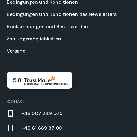
Bedin­gun­gen und Kon­di­tio­nen
Bedin­gun­gen und Kon­di­tio­nen des Newslet­ters
Rück­sendun­gen und Beschw­er­den
Zahlungsmöglichkeit­en
Ver­sand
5.0
Na podstawie
88
opinii
z całego okresu
KON­TAKT
+48 507 249 073
+48 61 669 87 00