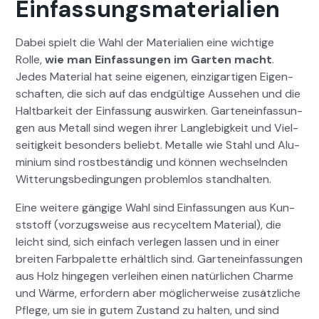
Einfassungsmaterialien
Dabei spielt die Wahl der Mate­ri­alien eine wichtige
Rolle,
wie man Ein­fas­sun­gen im Garten macht
.
Jedes Mate­r­i­al hat seine eige­nen, einzi­gar­ti­gen Eigen­
schaften, die sich auf das endgültige Ausse­hen und die
Halt­barkeit der Ein­fas­sung auswirken. Gartene­in­fas­sun­
gen aus Met­all sind wegen ihrer Lan­glebigkeit und Viel­
seit­igkeit beson­ders beliebt. Met­alle wie Stahl und Alu­
mini­um sind ros­t­beständig und kön­nen wech­sel­nden
Wit­terungs­be­din­gun­gen prob­lem­los stand­hal­ten.
Eine weit­ere gängige Wahl sind Ein­fas­sun­gen aus Kun­
st­stoff (vorzugsweise aus recycel­tem Mate­r­i­al), die
leicht sind, sich ein­fach ver­legen lassen und in ein­er
bre­it­en Farb­palette erhältlich sind. Gartene­in­fas­sun­gen
aus Holz hinge­gen ver­lei­hen einen natür­lichen Charme
und Wärme, erfordern aber möglicher­weise zusät­zliche
Pflege, um sie in gutem Zus­tand zu hal­ten, und sind