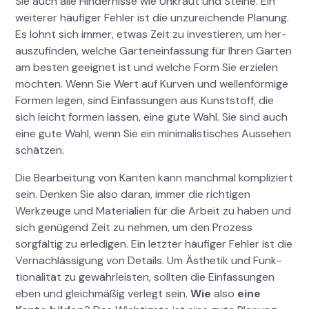
Sie auch alle Hin­dernisse wie Unkraut und Steine. Ein
weit­er­er häu­figer Fehler ist die unzure­ichende Pla­nung.
Es lohnt sich immer, etwas Zeit zu investieren, um her­
auszufind­en, welche Gartene­in­fas­sung für Ihren Garten
am besten geeignet ist und welche Form Sie erzie­len
möcht­en. Wenn Sie Wert auf Kur­ven und wellen­för­mige
For­men leg­en, sind Ein­fas­sun­gen aus Kun­st­stoff, die
sich leicht for­men lassen, eine gute Wahl. Sie sind auch
eine gute Wahl, wenn Sie ein min­i­mal­is­tis­ches Ausse­hen
schätzen.
Die Bear­beitung von Kan­ten kann manch­mal kom­pliziert
sein. Denken Sie also daran, immer die richti­gen
Werkzeuge und Mate­ri­alien für die Arbeit zu haben und
sich genü­gend Zeit zu nehmen, um den Prozess
sorgfältig zu erledi­gen. Ein let­zter häu­figer Fehler ist die
Ver­nach­läs­si­gung von Details. Um Ästhetik und Funk­
tion­al­ität zu gewährleis­ten, soll­ten die Ein­fas­sun­gen
eben und gle­ich­mäßig ver­legt sein.
Wie
also
eine