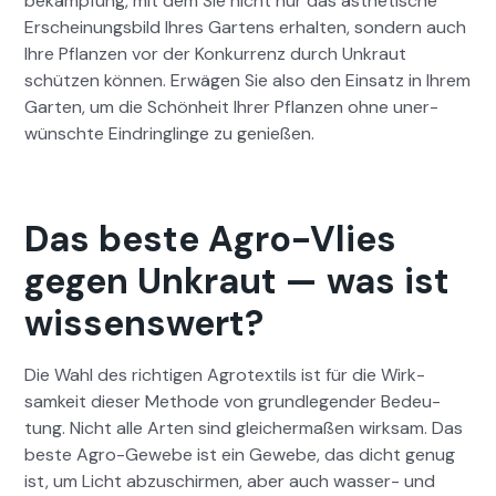
bekämp­fung, mit dem Sie nicht nur das ästhetis­che
Erschei­n­ungs­bild Ihres Gartens erhal­ten, son­dern auch
Ihre Pflanzen vor der Konkur­renz durch Unkraut
schützen kön­nen. Erwä­gen Sie also den Ein­satz in Ihrem
Garten, um die Schön­heit Ihrer Pflanzen ohne uner­
wün­schte Ein­drin­glinge zu genießen.
Das beste Agro-Vlies
gegen Unkraut — was ist
wissenswert?
Die Wahl des richti­gen Agro­tex­tils ist für die Wirk­
samkeit dieser Meth­ode von grundle­gen­der Bedeu­
tung. Nicht alle Arten sind gle­icher­maßen wirk­sam. Das
beste Agro-Gewebe ist ein Gewebe, das dicht genug
ist, um Licht abzuschir­men, aber auch wass­er- und