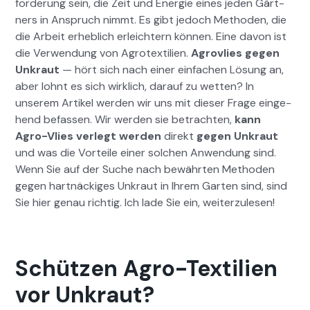
forderung sein, die Zeit und Energie eines jeden Gärt­
ners in Anspruch nimmt. Es gibt jedoch Meth­o­d­en, die
die Arbeit erhe­blich erle­ichtern kön­nen. Eine davon ist
die Ver­wen­dung von Agro­tex­tilien.
Agrovlies gegen
Unkraut
— hört sich nach ein­er ein­fachen Lösung an,
aber lohnt es sich wirk­lich, darauf zu wet­ten? In
unserem Artikel wer­den wir uns mit dieser Frage einge­
hend befassen. Wir wer­den sie betra­cht­en,
kann
Agro-Vlies ver­legt wer­den
direkt
gegen Unkraut
und was die Vorteile ein­er solchen Anwen­dung sind.
Wenn Sie auf der Suche nach bewährten Meth­o­d­en
gegen hart­näck­iges Unkraut in Ihrem Garten sind, sind
Sie hier genau richtig. Ich lade Sie ein, weit­erzule­sen!
Schützen Agro-Textilien
vor Unkraut?