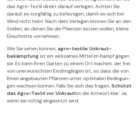
das Agro-Tex­til direkt darauf ver­legen. Acht­en Sie
darauf, es sorgfältig zu befes­ti­gen, damit es sich bei
Wind nicht hebt. Nach dem Ver­legen kön­nen Sie an den
Stellen, an denen Sie die Pflanzen set­zen wollen, kleine
Ein­schnitte vornehmen.
Wie Sie sehen kön­nen,
agro-tex­tile Unkraut­
bekämp­fung
ist ein wirk­sames Mit­tel im Kampf gegen
sie. Es kann Ihren Garten zu einem Ort machen, der frei
von uner­wün­scht­en Ein­drin­glin­gen ist, so dass die von
Ihnen ange­baut­en Pflanzen unter opti­malen Bedin­gun­
gen wach­sen kön­nen. Falls Sie sich das fra­gen,
Schützt
das Agro-Tex­til vor Unkraut
ist die Antwort klar: Ja,
wenn sie richtig einge­set­zt wird.