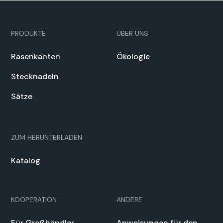
PRODUKTE
ÜBER UNS
Rasenkan­ten
Ökolo­gie
Steck­nadeln
Sätze
ZUM HERUN­TER­LADEN
Kat­a­log
KOOPERATION
ANDERE
Für Großhändler
Anweisun­gen für den