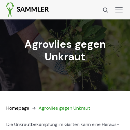
Agrovlies gegen
Unkraut
Home­page
Agrovlies gegen Unkraut
Die Unkraut­bekämp­fung im Garten kann eine Her­aus­