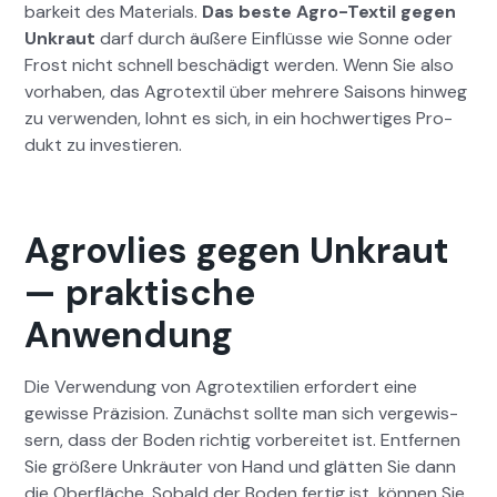
barkeit des Mate­ri­als.
Das beste Agro-Tex­til gegen
Unkraut
darf durch äußere Ein­flüsse wie Sonne oder
Frost nicht schnell beschädigt wer­den. Wenn Sie also
vorhaben, das Agro­tex­til über mehrere Saisons hin­weg
zu ver­wen­den, lohnt es sich, in ein hochw­er­tiges Pro­
dukt zu investieren.
Agrovlies gegen Unkraut
— praktische
Anwendung
Die Ver­wen­dung von Agro­tex­tilien erfordert eine
gewisse Präzi­sion. Zunächst sollte man sich vergewis­
sern, dass der Boden richtig vor­bere­it­et ist. Ent­fer­nen
Sie größere Unkräuter von Hand und glät­ten Sie dann
die Ober­fläche. Sobald der Boden fer­tig ist, kön­nen Sie