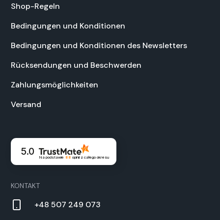
Shop-Regeln
Bedin­gun­gen und Kon­di­tio­nen
Bedin­gun­gen und Kon­di­tio­nen des Newslet­ters
Rück­sendun­gen und Beschw­er­den
Zahlungsmöglichkeit­en
Ver­sand
5.0
Na podstawie
88
opinii
z całego okresu
KON­TAKT
+48 507 249 073