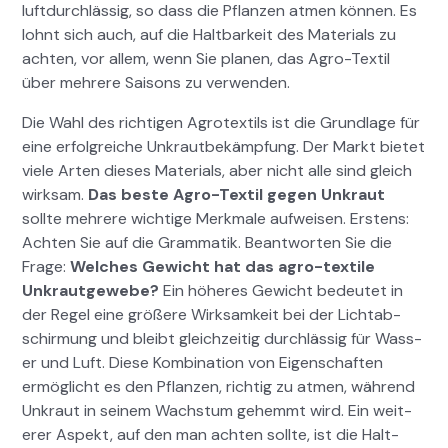
luft­durch­läs­sig, so dass die Pflanzen atmen kön­nen. Es
lohnt sich auch, auf die Halt­barkeit des Mate­ri­als zu
acht­en, vor allem, wenn Sie pla­nen, das Agro-Tex­til
über mehrere Saisons zu ver­wen­den.
Die Wahl des richti­gen Agro­tex­tils ist die Grund­lage für
eine erfol­gre­iche Unkraut­bekämp­fung. Der Markt bietet
viele Arten dieses Mate­ri­als, aber nicht alle sind gle­ich
wirk­sam.
Das beste Agro-Tex­til gegen Unkraut
sollte mehrere wichtige Merk­male aufweisen. Erstens:
Acht­en Sie auf die Gram­matik. Beant­worten Sie die
Frage:
Welch­es Gewicht hat das agro-tex­tile
Unkraut­gewebe?
Ein höheres Gewicht bedeutet in
der Regel eine größere Wirk­samkeit bei der Lichtab­
schir­mung und bleibt gle­ichzeit­ig durch­läs­sig für Wass­
er und Luft. Diese Kom­bi­na­tion von Eigen­schaften
ermöglicht es den Pflanzen, richtig zu atmen, während
Unkraut in seinem Wach­s­tum gehemmt wird. Ein weit­
er­er Aspekt, auf den man acht­en sollte, ist die Halt­