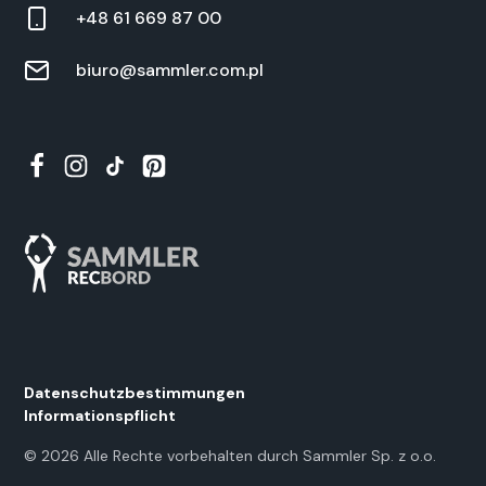
+48 61 669 87 00
biuro@sammler.com.pl
Daten­schutzbes­tim­mungen
Infor­ma­tion­spflicht
©
2026
Alle Rechte vor­be­hal­ten durch Samm­ler Sp. z o.o.