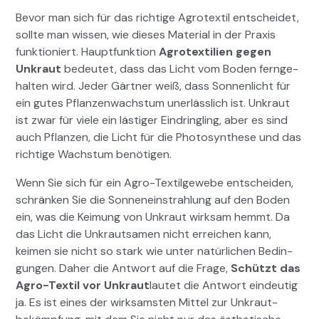
Bevor man sich für das richtige Agro­tex­til entschei­det,
sollte man wis­sen, wie dieses Mate­r­i­al in der Prax­is
funk­tion­iert. Haupt­funk­tion
Agro­tex­tilien gegen
Unkraut
bedeutet, dass das Licht vom Boden fer­nge­
hal­ten wird. Jed­er Gärt­ner weiß, dass Son­nen­licht für
ein gutes Pflanzenwach­s­tum uner­lässlich ist. Unkraut
ist zwar für viele ein lästiger Ein­drin­gling, aber es sind
auch Pflanzen, die Licht für die Pho­to­syn­these und das
richtige Wach­s­tum benöti­gen.
Wenn Sie sich für ein Agro-Tex­til­gewebe entschei­den,
schränken Sie die Sonnene­in­strahlung auf den Boden
ein, was die Keimung von Unkraut wirk­sam hemmt. Da
das Licht die Unkraut­samen nicht erre­ichen kann,
keimen sie nicht so stark wie unter natür­lichen Bedin­
gun­gen. Daher die Antwort auf die Frage,
Schützt das
Agro-Tex­til vor Unkraut
lautet die Antwort ein­deutig
ja. Es ist eines der wirk­sam­sten Mit­tel zur Unkraut­