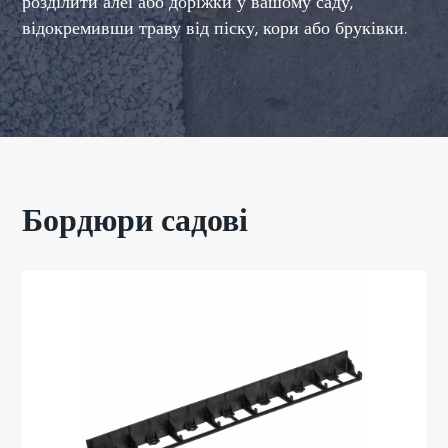
розділити алеї або доріжки у вашому саду,
відокремивши траву від піску, кори або бруківки.
Бордюри садові