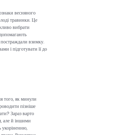
 ознаки весняного
олоді травинки. Це
ажливо вибрати
и допомагають
і постраждали взимку.
ами і підготувати її до
я того, як минули
роводити пізніше
ти? Зараз варто
м, але й іншими
 укоріненню,