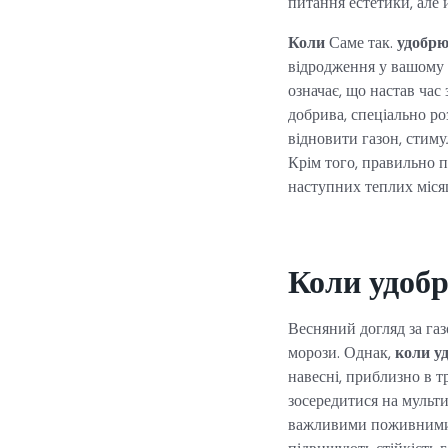
питання естетики, але й
Коли
Саме так.
удобрю
відродження у вашому с
означає, що настав ча
добрива, спеціально ро
відновити газон, стиму
Крім того, правильно п
наступних теплих міся
Коли удобр
Весняний догляд за газ
морози. Однак,
коли у
навесні, приблизно в тр
зосередитися на мульти
важливими поживними р