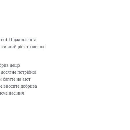
сені. Підживлення
нсивний ріст трави, що
обрив дещо
 досягне потрібної
и багате на азот
не вносите добрива
юче насіння.