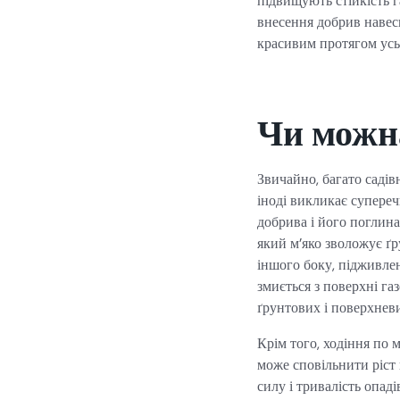
підвищують стійкість г
внесення добрив навесн
красивим протягом усь
Чи можна
Звичайно, багато саді
іноді викликає супереч
добрива і його поглин
який м’яко зволожує ґр
іншого боку, підживлен
змиється з поверхні га
ґрунтових і поверхне
Крім того, ходіння по 
може сповільнити ріст 
силу і тривалість опад