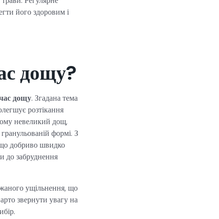
 трави. Регулярне
егти його здоровим і
час дощу?
 час дощу
. Згадана тема
полегшує розтікання
Тому невеликий дощ,
 гранульованій формі. З
, що добриво швидко
ти до забруднення
ажаного ущільнення, що
арто звернути увагу на
ибір.