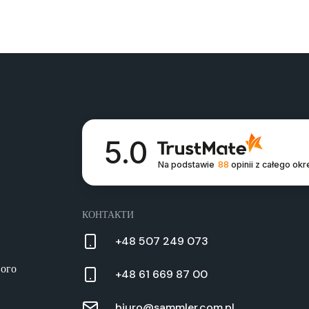
5.0
Na podstawie
88
opinii
z całego okr
КОНТАКТИ
+48 507 249 073
вого
+48 61 669 87 00
biuro@sammler.com.pl