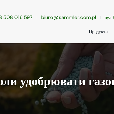
8 508 016 597
biuro@sammler.com.pl
вул
Продукти
оли удобрювати газо