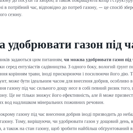
азону до посухи та хвороб, а також покращують колір і структуру
і в потрібний час, відповідно до потреб газону, — це спосіб збер
ого сезону.
 удобрювати газон під 
вників задаються цим питанням,
чи можна удобрювати газон під
ки серед ентузіастів садівництва. З одного боку, вологий ґрунт 
ання корінням трави, іноді прискорюючи і посилюючи його дію. 
унт, може бути ідеальним часом для внесення добрив, особливо в
ня газону під час сильного дощу несе в собі певний ризик того
зону. Це не тільки знижує його ефективність, але й може призвес
вих вод надлишком мінеральних поживних речовин.
мокрому газону під час внесення добрив іноді призводить до неб
газону. Тому, вирішуючи, чи удобрювати газон у дощовий день, в
ів, а також на стан газону, щоб зробити найбільш обґрунтований в