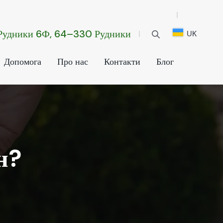
.Рудники 6Ф, 64–330 Рудники
UK
Допомога
Про нас
Контакти
Блог
н?