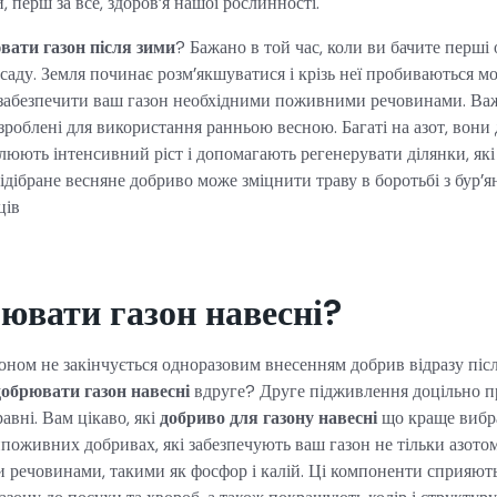
, перш за все, здоров’я нашої рослинності.
вати газон після зими
? Бажано в той час, коли ви бачите перші
аду. Земля починає розм’якшуватися і крізь неї пробиваються м
с забезпечити ваш газон необхідними поживними речовинами. В
зроблені для використання ранньою весною. Багаті на азот, вон
люють інтенсивний ріст і допомагають регенерувати ділянки, як
ідібране весняне добриво може зміцнити траву в боротьбі з бур’ян
ців
ювати газон навесні?
оном не закінчується одноразовим внесенням добрив відразу післ
добрювати газон навесні
вдруге? Друге підживлення доцільно п
авні. Вам цікаво, які
добриво для газону навесні
що краще вибра
поживних добривах, які забезпечують ваш газон не тільки азото
ечовинами, такими як фосфор і калій. Ці компоненти сприяють