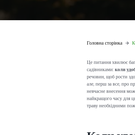
Головна сторінка
К
Це питання хвилює бага
садівниками:
коли удо
речовин, щоб рости зд
але, перш за все, про 
невчасне внесення мож
найкращого часу для ц
траву необхідними по