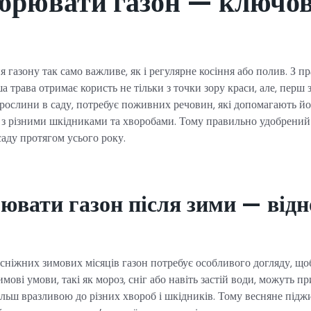
обрювати газон — ключов
 газону так само важливе, як і регулярне косіння або полив. З 
 трава отримає користь не тільки з точки зору краси, але, перш з
всі рослини в саду, потребує поживних речовин, які допомагають 
я з різними шкідниками та хворобами. Тому правильно удобрений
саду протягом усього року.
ювати газон після зими — від
 сніжних зимових місяців газон потребує особливого догляду, щ
мові умови, такі як мороз, сніг або навіть застій води, можуть пр
більш вразливою до різних хвороб і шкідників. Тому весняне під