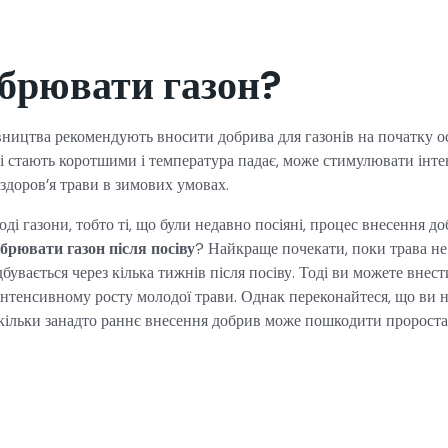
обрювати газон?
івництва рекомендують вносити добрива для газонів на початку о
ні стають коротшими і температура падає, може стимулювати інте
здоров’я трави в зимових умовах.
ді газони, тобто ті, що були недавно посіяні, процес внесення д
брювати газон після посіву
? Найкраще почекати, поки трава не
бувається через кілька тижнів після посіву. Тоді ви можете внест
інтенсивному росту молодої трави. Однак переконайтеся, що ви 
оскільки занадто раннє внесення добрив може пошкодити пророста