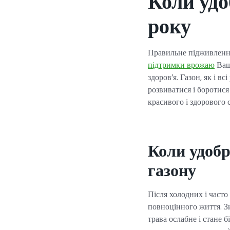
Коли уд
року
Правильне підживлення
підтримки врожаю
Ваша
здоров’я. Газон, як і 
розвиватися і боротис
красивого і здорового 
Коли удобр
газону
Після холодних і часто
повноцінного життя. Зи
трава ослабне і стане 