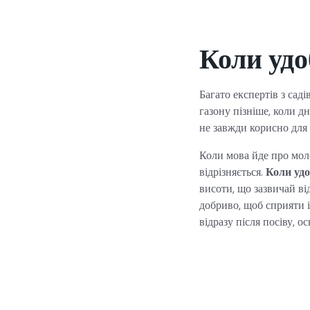
Коли уд
Багато експертів з сад
газону пізніше, коли д
не завжди корисно для 
Коли мова йде про моло
відрізняється.
Коли удо
висоти, що зазвичай від
добриво, щоб сприяти 
відразу після посіву, 