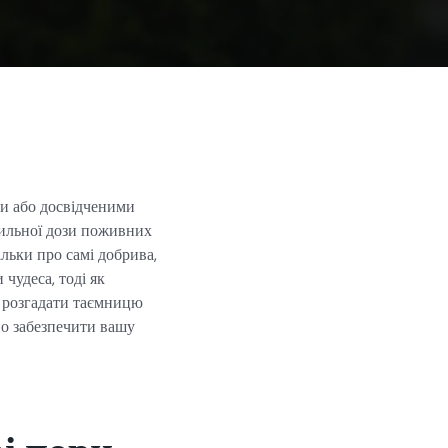
ми або досвідченими
авильної дози поживних
льки про самі добрива,
чудеса, тоді як
о розгадати таємницю
но забезпечити вашу