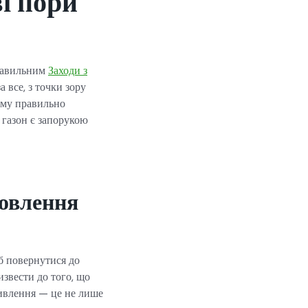
і пори
правильним
Заходи з
а все, з точки зору
йому правильно
 газон є запорукою
новлення
об повернутися до
извести до того, що
живлення — це не лише