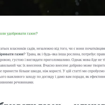
оли удобрювати газон?
тьох власників садів, незалежно від того, чи є вони початківця
брювати газон
? Трава, як і будь-яка інша рослина, потребує пр
оровою, густою і виглядати приголомшливо. Однак мова йде не ті
правильний час їх внесення. Вчасно внесене добриво може творити 
е принести більше шкоди, ніж користі. У цій статті ми спробуєм
ього важливого заходу по догляду і дамо вам поради, як ефектив
живними речовинами.