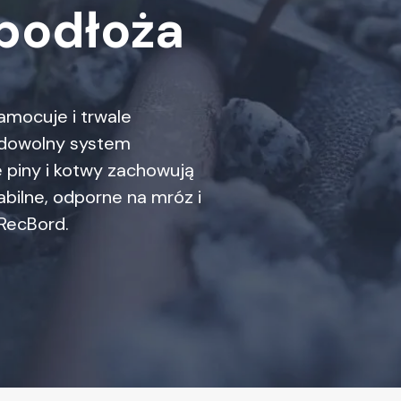
podłoża
amocuje i trwale
i dowolny system
 piny i kotwy zachowują
abilne, odporne na mróz i
 RecBord.