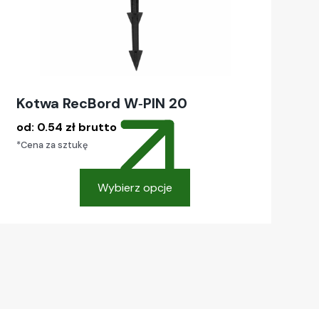
produktu
Kotwa RecBord W‑PIN 20
od:
0.54
zł
brutto
*Cena za sztukę
Wybierz opcje
Ten
produkt
ma
wiele
wariantów.
Opcje
można