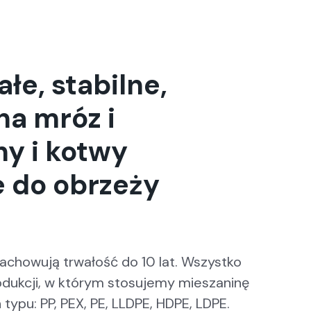
wybrać
na
stronie
produktu
e, stabilne,
na mróz i
ny i kotwy
 do obrzeży
zachowują trwałość do 10 lat. Wszystko
odukcji, w którym stosujemy mieszaninę
ypu: PP, PEX, PE, LLDPE, HDPE, LDPE.