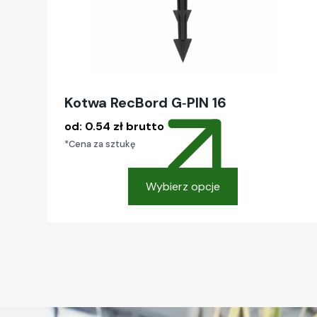
Kotwa RecBord G‑PIN 16
od:
0.54
zł
brutto
*Cena za sztukę
Wybierz opcje
Ten
produkt
ma
wiele
wariantów.
Opcje
można