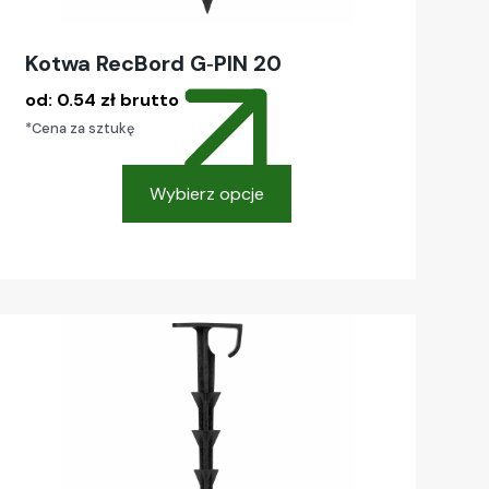
Kotwa RecBord G‑PIN 20
od:
0.54
zł
brutto
*Cena za sztukę
Wybierz opcje
Ten
produkt
ma
wiele
wariantów.
Opcje
można
wybrać
na
stronie