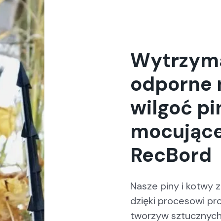
wybrać
na
stronie
produktu
Wytrzymał
odporne 
wilgoć pi
mocujące
RecBord
Nasze piny i kotwy 
dzięki procesowi pr
tworzyw sztucznych t