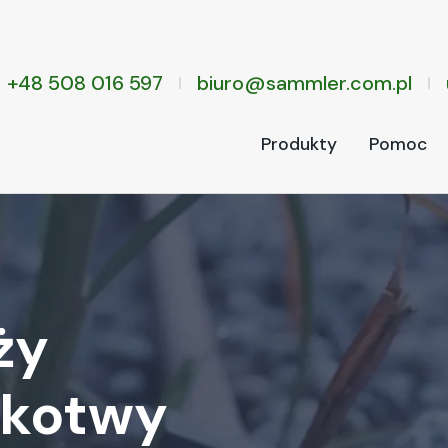
+48 508 016 597
biuro@sammler.com.pl
Produkty
Pomoc
ży
 kotwy