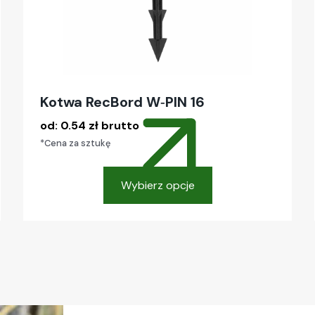
Kotwa RecBord W‑PIN 16
od:
0.54
zł
brutto
*Cena za sztukę
Wybierz opcje
Ten
produkt
ma
wiele
wariantów.
Opcje
można