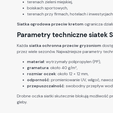
terenach zieleni miejskiej,
boiskach sportowych,
terenach przy firmach, hotelach i inwestycjac
Siatka ogrodowa przeciw kretom
ogranicza dział
Parametry techniczne siatek
Każda
siatka ochronna przeciw gryzoniom
dostęp
przez wiele sezonów. Najważniejsze parametry techn
materiał
: wytrzymały polipropylen (PP),
gramatura
: około 40 g/m²,
rozmiar oczek
: około 12 × 12 mm,
odporność
: promieniowanie UV, wilgoć, nawo
przepuszczalność
: swobodny przepływ wody 
Drobne oczka siatki skutecznie blokują możliwość pr
gleby.