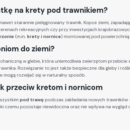
atkę na krety pod trawnikiem?
nawet starannie pielęgnowany trawnik. Kopce ziemi, zapadają
, terenach rekreacyjnych czy przy inwestycjach krajobrazow
ryzonie
(m.in.
krety i nornice
) montowanej pod powierzchnią 
oniom do ziemi?
chaniczną w glebie, która uniemożliwia zwierzętom przebicie 
wnika. Rozwiązanie to jest także bezpieczne dla gleby i rośl
e mogą rozwijać się w naturalny sposób.
ik przeciw kretom i nornicom
wszystkim
pod trawę
podczas zakładania nowych trawników – 
ęki czemu pozostaje niewidoczna oraz nie wpływa na wygląd