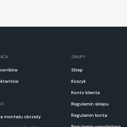
RACA
ZAKUPY
towników
Sklep
jektantów
Koszyk
Konto klienta
ŁE
Regulamin sklepu
Regulamin konta
ja montażu obrzeży
Regulamin newslettera