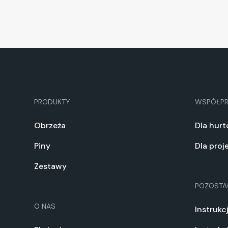
PRODUKTY
WSPÓŁP
Obrzeża
Dla hur
Piny
Dla pro
Zestawy
POZOSTA
O NAS
Instrukc