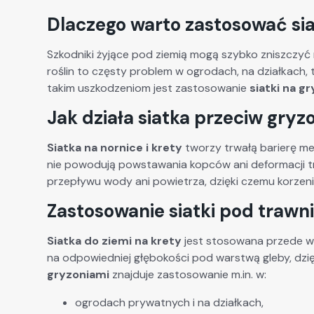
Dlaczego warto zastosować si
Szkodniki żyjące pod ziemią mogą szybko zniszczyć 
roślin to częsty problem w ogrodach, na działkach
takim uszkodzeniom jest zastosowanie
siatki na g
Jak działa siatka przeciw gryz
Siatka na nornice i krety
tworzy trwałą barierę me
nie powodują powstawania kopców ani deformacji tra
przepływu wody ani powietrza, dzięki czemu korzeni
Zastosowanie siatki pod trawn
Siatka do ziemi na krety
jest stosowana przede 
na odpowiedniej głębokości pod warstwą gleby, dzi
gryzoniami
znajduje zastosowanie m.in. w:
ogrodach prywatnych i na działkach,