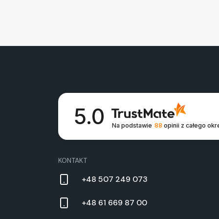
5.0
Na podstawie
88
opinii
z całego okr
KONTAKT
+48 507 249 073
+48 61 669 87 00