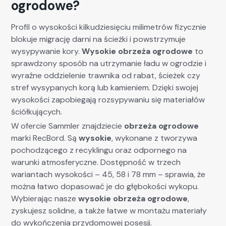
ogrodowe?
Profil o wysokości kilkudziesięciu milimetrów fizycznie
blokuje migrację darni na ścieżki i powstrzymuje
wysypywanie kory.
Wysokie obrzeża ogrodowe
to
sprawdzony sposób na utrzymanie ładu w ogrodzie i
wyraźne oddzielenie trawnika od rabat, ścieżek czy
stref wysypanych korą lub kamieniem. Dzięki swojej
wysokości zapobiegają rozsypywaniu się materiałów
ściółkujących.
W ofercie Sammler znajdziecie
obrzeża ogrodowe
marki RecBord. Są
wysokie
, wykonane z tworzywa
pochodzącego z recyklingu oraz odpornego na
warunki atmosferyczne. Dostępność w trzech
wariantach wysokości – 45, 58 i 78 mm – sprawia, że
można łatwo dopasować je do głębokości wykopu.
Wybierając nasze
wysokie obrzeża ogrodowe
,
zyskujesz solidne, a także łatwe w montażu materiały
do wykończenia przydomowej posesji.