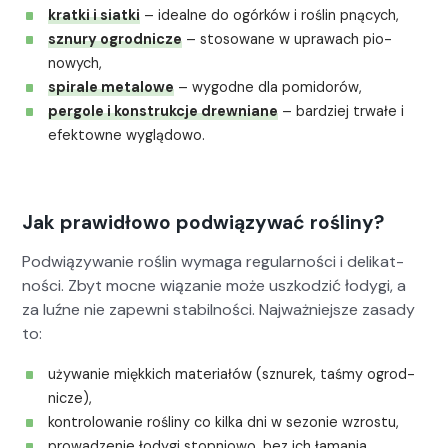
krat­ki i siat­ki
– ide­alne do ogórków i roślin pną­cych,
sznury ogrod­nicze
– stosowane w uprawach pio­
nowych,
spi­rale met­alowe
– wygodne dla pomi­dorów,
per­gole i kon­strukc­je drew­ni­ane
– bardziej trwałe i
efek­towne wyglą­dowo.
Jak prawidłowo podwiązywać rośliny?
Pod­wiązy­wanie roślin wyma­ga reg­u­larnoś­ci i delikat­
noś­ci. Zbyt moc­ne wiązanie może uszkodz­ić łody­gi, a
za luźne nie zapewni sta­bil­noś­ci. Najważniejsze zasady
to:
uży­wanie mięk­kich mate­ri­ałów (sznurek, taśmy ogrod­
nicze),
kon­trolowanie rośliny co kil­ka dni w sezonie wzros­tu,
prowadze­nie łody­gi stop­niowo, bez ich łama­nia.