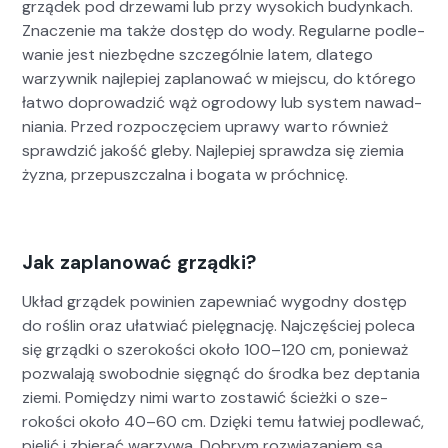
grządek pod drze­wa­mi lub przy wyso­kich budynkach.
Znacze­nie ma także dostęp do wody. Reg­u­larne podle­
wanie jest niezbędne szczegól­nie latem, dlat­ego
warzy­wnik najlepiej zaplanować w miejs­cu, do którego
łat­wo doprowadz­ić wąż ogrodowy lub sys­tem nawad­
ni­a­nia. Przed rozpoczę­ciem uprawy warto również
sprawdz­ić jakość gle­by. Najlepiej sprawdza się ziemia
żyz­na, prze­puszczal­na i boga­ta w próch­nicę.
Jak zaplanować grządki?
Układ grządek powinien zapew­ni­ać wygod­ny dostęp
do roślin oraz ułatwiać pielę­gnację. Najczęś­ciej pole­ca
się grząd­ki o sze­rokoś­ci około 100–120 cm, ponieważ
pozwala­ją swo­bod­nie sięgnąć do środ­ka bez dep­ta­nia
zie­mi. Pomiędzy nimi warto zostaw­ić ścież­ki o sze­
rokoś­ci około 40–60 cm. Dzię­ki temu łatwiej podle­wać,
pielić i zbier­ać warzy­wa. Dobrym rozwiązaniem są