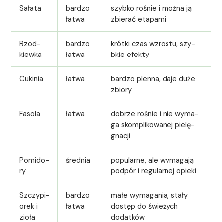
Sała­ta
bard­zo
szy­bko rośnie i moż­na ją
łat­wa
zbier­ać eta­pa­mi
Rzod­
bard­zo
krót­ki czas wzros­tu, szy­
kiewka
łat­wa
bkie efek­ty
Cukinia
łat­wa
bard­zo plen­na, daje duże
zbio­ry
Faso­la
łat­wa
dobrze rośnie i nie wyma­
ga skom­p­likowanej pielę­
gnacji
Pomi­do­
śred­nia
pop­u­larne, ale wyma­ga­ją
ry
pod­pór i reg­u­larnej opie­ki
Szczy­p­i­
bard­zo
małe wyma­gania, stały
orek i
łat­wa
dostęp do świeżych
zioła
dodatków