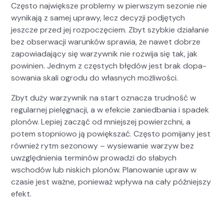
Częs­to najwięk­sze prob­le­my w pier­wszym sezonie nie
wynika­ją z samej uprawy, lecz decyzji pod­ję­tych
jeszcze przed jej rozpoczę­ciem. Zbyt szy­bkie dzi­ałanie
bez obserwacji warunk­ów spraw­ia, że nawet dobrze
zapowiada­ją­cy się warzy­wnik nie rozwi­ja się tak, jak
powinien. Jed­nym z częstych błędów jest brak dopa­
sowa­nia skali ogro­du do włas­nych możli­woś­ci.
Zbyt duży warzy­wnik na start oznacza trud­ność w
reg­u­larnej pielę­gnacji, a w efek­cie zanied­ba­nia i spadek
plonów. Lep­iej zacząć od mniejszej powierzch­ni, a
potem stop­niowo ją pow­ięk­szać. Częs­to pomi­jany jest
również rytm sezonowy – wysiewanie warzyw bez
uwzględ­nienia ter­minów prowadzi do słabych
wschodów lub nis­kich plonów. Planowanie upraw w
cza­sie jest ważne, ponieważ wpły­wa na cały późniejszy
efekt.