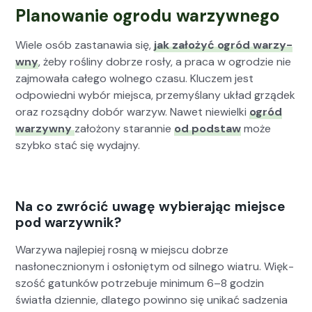
Planowanie ogrodu warzywnego
Wiele osób zas­tanaw­ia się,
jak założyć ogród warzy­
wny
, żeby rośliny dobrze rosły, a pra­ca w ogrodzie nie
zaj­mowała całego wol­nego cza­su. Kluczem jest
odpowied­ni wybór miejs­ca, prze­myślany układ grządek
oraz rozsąd­ny dobór warzyw. Nawet niewiel­ki
ogród
warzy­wny
założony staran­nie
od pod­staw
może
szy­bko stać się wyda­jny.
Na co zwrócić uwagę wybierając miejsce
pod warzywnik?
Warzy­wa najlepiej ros­ną w miejs­cu dobrze
nasłonecznionym i osłonię­tym od sil­nego wia­tru. Więk­
szość gatunków potrze­bu­je min­i­mum 6–8 godzin
światła dzi­en­nie, dlat­ego powin­no się unikać sadzenia