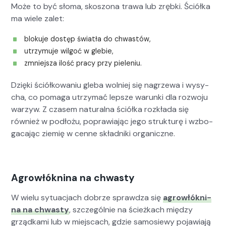
Może to być sło­ma, skos­zona trawa lub zręb­ki. Ściół­ka
ma wiele zalet:
bloku­je dostęp światła do chwastów,
utrzy­mu­je wilgoć w glebie,
zmniejsza ilość pra­cy przy pie­le­niu.
Dzię­ki ściółkowa­niu gle­ba wol­niej się nagrze­wa i wysy­
cha, co poma­ga utrzy­mać lep­sze warun­ki dla roz­wo­ju
warzyw. Z cza­sem nat­u­ral­na ściół­ka rozkła­da się
również w podłożu, popraw­ia­jąc jego struk­turę i wzbo­
ga­ca­jąc ziemię w cenne skład­ni­ki organ­iczne.
Agrowłóknina na chwasty
W wielu sytu­ac­jach dobrze sprawdza się
agrowłókn­i­
na na chwasty
, szczegól­nie na ścieżkach między
grząd­ka­mi lub w miejs­cach, gdzie samosiewy pojaw­ia­ją