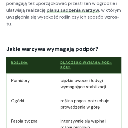
poma­ga­ją też uporząd­kować przestrzeń w ogrodzie i
ułatwia­ją real­iza­cję
planu sadzenia warzyw
, w którym
uwzględ­nia się wysokość roślin czy ich sposób wzros­
tu.
Jakie warzywa wymagają podpór?
ROŚLI­NA
DLACZEGO WYMA­GA POD­
PÓR?
Pomi­do­ry
ciężkie owoce i łody­gi
wyma­ga­jące sta­bi­liza­cji
Ogór­ki
rośli­na pną­ca, potrze­bu­je
prowadzenia w górę
Faso­la tycz­na
inten­sy­wnie się wspina i
rośnie pio­nowo