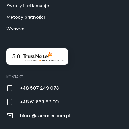
Zwroty i reklamacje
Metody płatności
Wysyłka
5.0
Na podstawie
88
opinii
z całego okresu
KONTAKT
+48 507 249 073
+48 61 669 87 00
biuro@sammler.com.pl