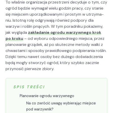
To właśnie orga­ni­za­c­ja przestrzeni decy­du­je o tym, czy
ogród będzie wyma­gał wielu godzin pra­cy, czy stanie
się miejscem uporząd­kowanym i prostym w utrzy­ma­
niu. Istot­ną rolę odgry­wa­ją również pod­pory dla
warzyw i roślin pną­cych. W tym porad­niku pokaże­my,
jak wyglą­da
zakładanie ogro­du warzy­wnego krok
po kroku
– od wyboru odpowied­niego miejs­ca, przez
planowanie grządek, aż po skuteczne metody wal­ki z
chwasta­mi i sposo­by praw­idłowego pod­piera­nia roślin.
Dzię­ki temu nawet oso­by bez dużego doświad­czenia
będą mogły stworzyć ogród, który szy­bko zacznie
przynosić pier­wsze zbio­ry.
SPIS TREŚCI
Planowanie ogro­du warzy­wnego
Na co zwró­cić uwagę wybier­a­jąc miejsce
pod warzy­wnik?