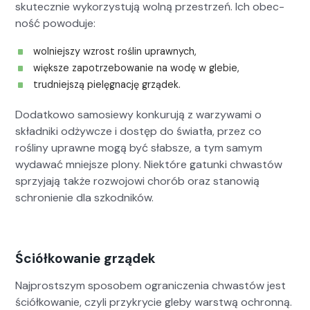
skutecznie wyko­rzys­tu­ją wol­ną przestrzeń. Ich obec­
ność powodu­je:
wol­niejszy wzrost roślin uprawnych,
więk­sze zapotrze­bowanie na wodę w glebie,
trud­niejszą pielę­gnację grządek.
Dodatkowo samosiewy konku­ru­ją z warzy­wa­mi o
skład­ni­ki odży­w­cze i dostęp do światła, przez co
rośliny uprawne mogą być słab­sze, a tym samym
wydawać mniejsze plony. Niek­tóre gatun­ki chwastów
sprzy­ja­ją także roz­wo­jowi chorób oraz stanow­ią
schronie­nie dla szkod­ników.
Ściółkowanie grządek
Najprost­szym sposobem ograniczenia chwastów jest
ściółkowanie, czyli przykrycie gle­by warst­wą ochron­ną.