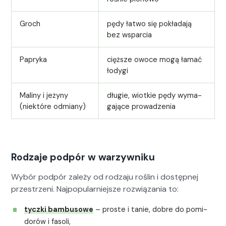
Groch
pędy łat­wo się pokłada­ją
bez wspar­cia
Papry­ka
cięższe owoce mogą łamać
łody­gi
Maliny i jeżyny
długie, wiotkie pędy wyma­
(niek­tóre odmi­any)
ga­jące prowadzenia
Rodzaje podpór w warzywniku
Wybór pod­pór zależy od rodza­ju roślin i dostęp­nej
przestrzeni. Najpop­u­larniejsze rozwiąza­nia to:
tycz­ki bam­bu­sowe
– proste i tanie, dobre do pomi­
dorów i fasoli,