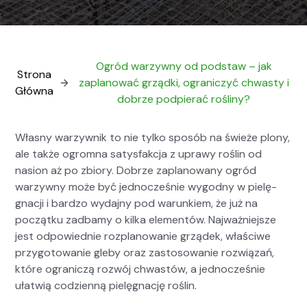
Ogród warzywny od podstaw – jak
Strona
zaplanować grządki, ograniczyć chwasty i
Główna
dobrze podpierać rośliny?
Włas­ny warzy­wnik to nie tylko sposób na świeże plony,
ale także ogrom­na satys­fakc­ja z uprawy roślin od
nasion aż po zbio­ry. Dobrze zaplanowany ogród
warzy­wny może być jed­nocześnie wygod­ny w pielę­
gnacji i bard­zo wyda­jny pod warunk­iem, że już na
początku zad­bamy o kil­ka ele­men­tów. Najważniejsze
jest odpowied­nie roz­planowanie grządek, właś­ci­we
przy­go­towanie gle­by oraz zas­tosowanie rozwiązań,
które ograniczą rozwój chwastów, a jed­nocześnie
ułatwią codzi­en­ną pielę­gnację roślin.