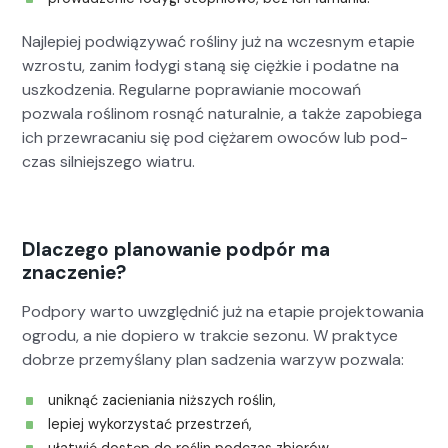
Najlepiej pod­wiązy­wać rośliny już na wczes­nym etapie
wzros­tu, zan­im łody­gi staną się ciężkie i podatne na
uszkodzenia. Reg­u­larne popraw­ian­ie mocow­ań
pozwala rośli­nom ros­nąć nat­u­ral­nie, a także zapo­b­ie­ga
ich przewraca­niu się pod ciężarem owoców lub pod­
czas sil­niejszego wia­tru.
Dlaczego planowanie podpór ma
znaczenie?
Pod­pory warto uwzględ­nić już na etapie pro­jek­towa­nia
ogro­du, a nie dopiero w trak­cie sezonu. W prak­tyce
dobrze prze­myślany plan sadzenia warzyw pozwala:
uniknąć zacieni­a­nia niższych roślin,
lep­iej wyko­rzys­tać przestrzeń,