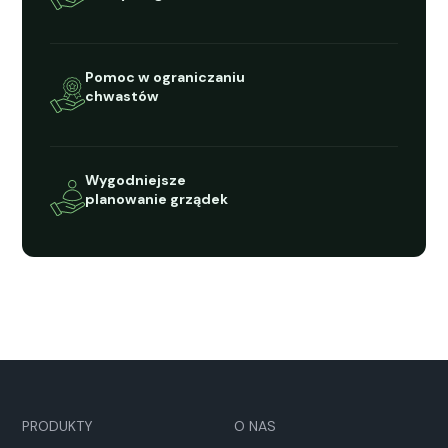
Pomoc w ogranicza­niu
chwastów
Wygod­niejsze
planowanie grządek
PRODUKTY
O NAS