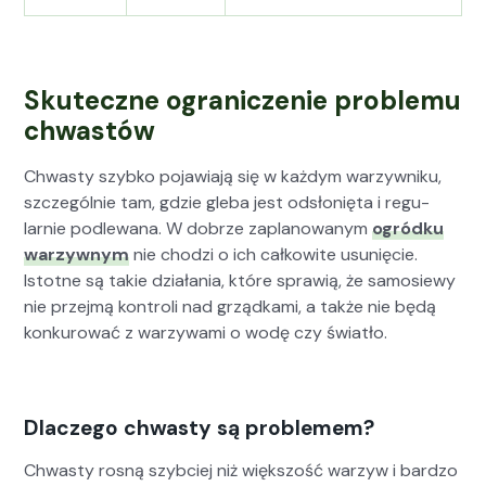
Skuteczne ograniczenie problemu
chwastów
Chwasty szy­bko pojaw­ia­ją się w każdym warzy­wniku,
szczegól­nie tam, gdzie gle­ba jest odsłonię­ta i reg­u­
larnie podle­wana. W dobrze zaplanowanym
ogród­ku
warzy­wnym
nie chodzi o ich całkowite usunię­cie.
Istotne są takie dzi­ała­nia, które spraw­ią, że samosiewy
nie prze­jmą kon­troli nad grząd­ka­mi, a także nie będą
konkurować z warzy­wa­mi o wodę czy światło.
Dlaczego chwasty są problemem?
Chwasty ros­ną szy­b­ciej niż więk­szość warzyw i bard­zo