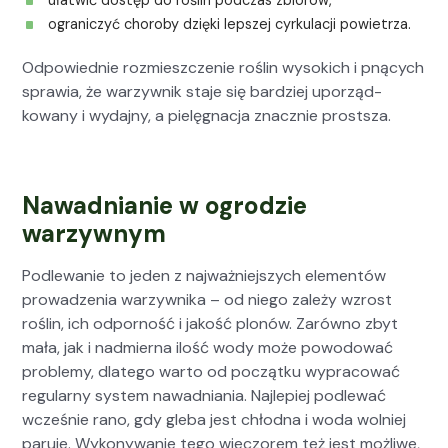
ułatwić dostęp do roślin pod­czas zbiorów,
ograniczyć choro­by dzię­ki lep­szej cyrku­lacji powi­etrza.
Odpowied­nie rozmieszcze­nie roślin wyso­kich i pną­cych
spraw­ia, że warzy­wnik sta­je się bardziej uporząd­
kowany i wyda­jny, a pielę­gnac­ja znacznie prost­sza.
Nawadnianie w ogrodzie
warzywnym
Podle­wanie to jeden z najważniejszych ele­men­tów
prowadzenia warzy­wni­ka – od niego zależy wzrost
roślin, ich odporność i jakość plonów. Zarówno zbyt
mała, jak i nad­mier­na ilość wody może powodować
prob­le­my, dlat­ego warto od początku wypra­cow­ać
reg­u­larny sys­tem nawad­ni­a­nia. Najlepiej podle­wać
wcześnie rano, gdy gle­ba jest chłod­na i woda wol­niej
paru­je. Wykony­wanie tego wiec­zorem też jest możli­we,