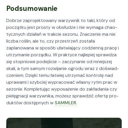
Podsumowanie
Dobrze zapro­jek­towany warzy­wnik to taki, który od
początku jest prosty w obsłudze i nie wyma­ga chao­
ty­cznych dzi­ałań w trak­cie sezonu. Znacze­nie ma nie
licz­ba roślin, ale to, czy przestrzeń została
zaplanowana w sposób ułatwia­ją­cy codzi­en­ną pracę i
utrzy­manie porząd­ku. W prak­tyce najlepiej sprawdza
się stop­niowe pode­jś­cie – zaczy­nanie od mniejszej
skali, a tym samym rozwi­janie ogro­du wraz z doświad­
cze­niem. Dzię­ki temu łatwiej utrzy­mać kon­trolę nad
uprawa­mi i szy­b­ciej wypra­cow­ać włas­ny rytm prac w
sezonie. Kom­ple­tu­jąc wyposaże­nie do zakłada­nia czy
pielę­gnacji warzy­wni­ka, możesz sprawdz­ić ofer­tę pro­
duk­tów dostęp­nych w
SAMMLER
.