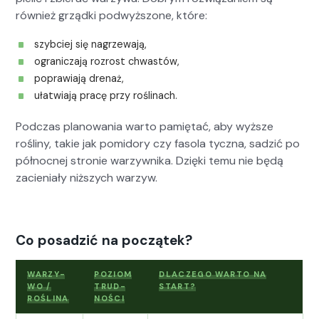
również grząd­ki pod­wyżs­zone, które:
szy­b­ciej się nagrze­wa­ją,
ogranicza­ją rozrost chwastów,
popraw­ia­ją drenaż,
ułatwia­ją pracę przy rośli­nach.
Pod­czas planowa­nia warto pamię­tać, aby wyższe
rośliny, takie jak pomi­do­ry czy faso­la tycz­na, sadz­ić po
północ­nej stron­ie warzy­wni­ka. Dzię­ki temu nie będą
zacieni­ały niższych warzyw.
Co posadzić na początek?
WARZY­
POZIOM
DLACZEGO WARTO NA
WO /
TRUD­
START?
ROŚLI­NA
NOŚ­CI