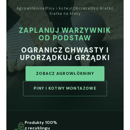
Agrowłókn­i­na
|
Piny i kotwy
|
Obrzeża
|
Eko Krat­ki
|
Siat­ka na kre­ty
ZAPLANUJ WARZYWNIK
OD PODSTAW
OGRANICZ CHWASTY I
UPORZĄDKUJ GRZĄDKI
ZOBACZ AGROWŁÓKNINY
PINY I KOTWY MON­TAŻOWE
Pro­duk­ty 100%
z recyk­lin­gu