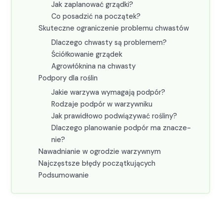
Jak zaplanować grząd­ki?
Co posadz­ić na początek?
Skuteczne ogranicze­nie prob­le­mu chwastów
Dlaczego chwasty są prob­le­mem?
Ściółkowanie grządek
Agrowłókn­i­na na chwasty
Pod­pory dla roślin
Jakie warzy­wa wyma­ga­ją pod­pór?
Rodza­je pod­pór w warzy­wniku
Jak praw­idłowo pod­wiązy­wać rośliny?
Dlaczego planowanie pod­pór ma znacze­
nie?
Nawad­ni­an­ie w ogrodzie warzy­wnym
Najczęst­sze błędy początku­ją­cych
Pod­sumowanie