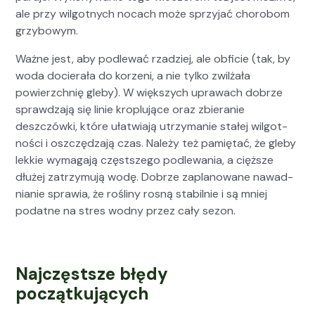
ale przy wilgo­t­nych nocach może sprzy­jać chorobom
grzy­bowym.
Ważne jest, aby podle­wać rzadziej, ale obfi­cie (tak, by
woda docier­ała do korzeni, a nie tylko zwilżała
powierzch­nię gle­by). W więk­szych uprawach dobrze
sprawdza­ją się lin­ie kro­plu­jące oraz zbieranie
deszczów­ki, które ułatwia­ją utrzy­manie stałej wilgo­t­
noś­ci i oszczędza­ją czas. Należy też pamię­tać, że gle­by
lekkie wyma­ga­ją częst­szego podle­wa­nia, a cięższe
dłużej zatrzy­mu­ją wodę. Dobrze zaplanowane nawad­
ni­an­ie spraw­ia, że rośliny ros­ną sta­bil­nie i są mniej
podatne na stres wod­ny przez cały sezon.
Najczęstsze błędy
początkujących