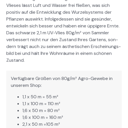
Vlieses lässt Luft und Wass­er frei fließen, was sich
pos­i­tiv auf die Entwick­lung des Wurzel­sys­tems der
Pflanzen auswirkt. Infolgedessen sind sie gesün­der,
entwick­eln sich bess­er und haben eine üppigere Ernte.
Das schwarze 2,1 m UV-Vlies 80g/m² von Samm­ler
verbessert nicht nur den Zus­tand Ihres Gartens, son­
dern trägt auch zu seinem ästhetis­chen Erschei­n­ungs­
bild bei und hält Ihre Wohn­räume in einem schö­nen
Zus­tand.
Ver­füg­bare Größen von 80g/m² Agro-Gewebe in
unserem Shop:
1,1 x 50 m = 55 m²
1,1 x 100 m = 110 m²
1,6 x 50 m = 80 m²
1,6 x 100 m = 160 m²
2,1 x 50 m =105 m²