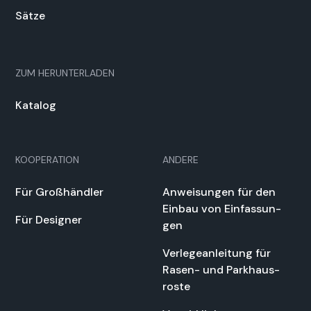
Sätze
ZUM HERUN­TER­LADEN
Kat­a­log
KOOPERATION
ANDERE
Für Großhändler
Anweisun­gen für den
Ein­bau von Ein­fas­sun­
Für Design­er
gen
Ver­legean­leitung für
Rasen- und Parkhaus­
roste