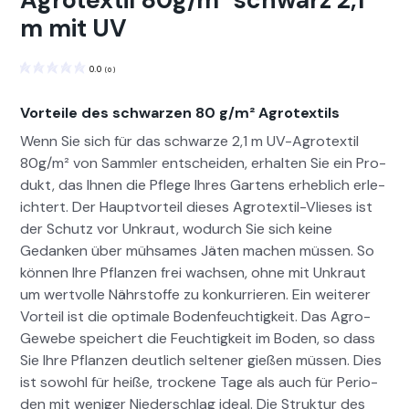
Agrotextil 80g/m² schwarz 2,1
m mit UV
0.0
(
0
)
Vorteile des schwarzen 80 g/m² Agrotextils
Wenn Sie sich für das schwarze 2,1 m UV-Agro­tex­til
80g/m² von Samm­ler entschei­den, erhal­ten Sie ein Pro­
dukt, das Ihnen die Pflege Ihres Gartens erhe­blich erle­
ichtert. Der Hauptvorteil dieses Agro­tex­til-Vlieses ist
der Schutz vor Unkraut, wodurch Sie sich keine
Gedanken über müh­sames Jäten machen müssen. So
kön­nen Ihre Pflanzen frei wach­sen, ohne mit Unkraut
um wertvolle Nährstoffe zu konkur­ri­eren. Ein weit­er­er
Vorteil ist die opti­male Boden­feuchtigkeit. Das Agro-
Gewebe spe­ichert die Feuchtigkeit im Boden, so dass
Sie Ihre Pflanzen deut­lich sel­tener gießen müssen. Dies
ist sowohl für heiße, trock­ene Tage als auch für Peri­o­
den mit weniger Nieder­schlag ide­al. Die Struk­tur des