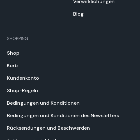
Ver­wirk­lichun­gen
Blog
SHOPPING
Shop
Korb
Kun­denkon­to
Shop-Regeln
Bedin­gun­gen und Kon­di­tio­nen
Bedin­gun­gen und Kon­di­tio­nen des Newslet­ters
Rück­sendun­gen und Beschw­er­den