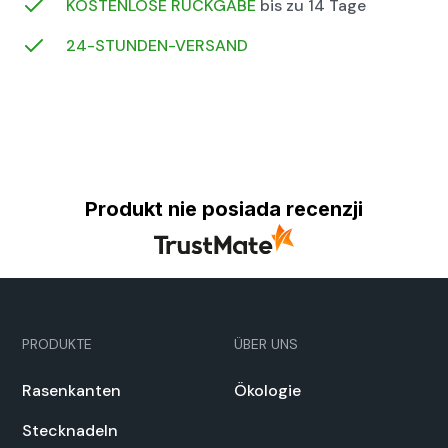
KOSTENLOSE RÜCKGABE
bis zu 14 Tage
24-STUN­DEN-VER­SAND
Produkt nie posiada recenzji
PRODUKTE
ÜBER UNS
Rasenkan­ten
Ökolo­gie
Steck­nadeln