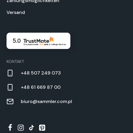
Zahlungsmöglichkeit­en
Ver­sand
5.0
Na podstawie
88
opinii
z całego okresu
KON­TAKT
+48 507 249 073
+48 61 669 87 00
biuro@sammler.com.pl