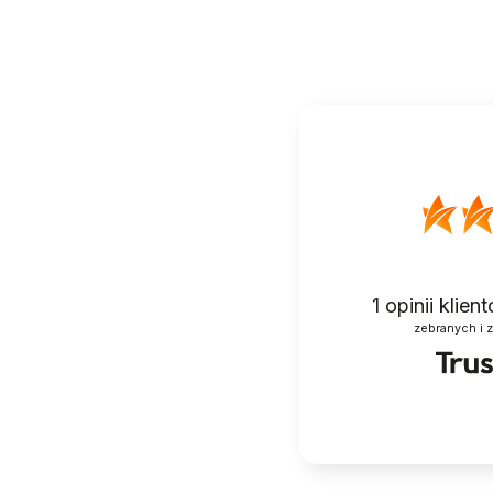
1
opinii klie
zebranych i 