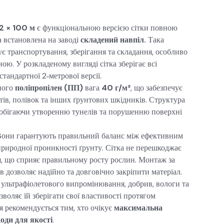
 × 100 м
є функціональною версією сітки повною
 встановлена на заводі
складений навпіл.
Така
є транспортування, зберігання та складання, особливо
ою. У розкладеному вигляді сітка зберігає всі
тандартної 2‑метрової версії.
ного
поліпропілен (ПП)
вага
40 г/м²
, що забезпечує
тів, полівок та інших ґрунтових шкідників. Структура
запобігаючи утворенню тунелів та порушенню поверхні
они гарантують правильний баланс між ефективним
природної проникності ґрунту. Сітка не перешкоджає
я, що сприяє правильному росту рослин. Монтаж за
 дозволяє надійно та довговічно закріпити матеріал.
ультрафіолетового випромінювання, добрив, вологи та
воляє їй зберігати свої властивості протягом
я рекомендується тим, хто очікує
максимальна
оди для якості
.