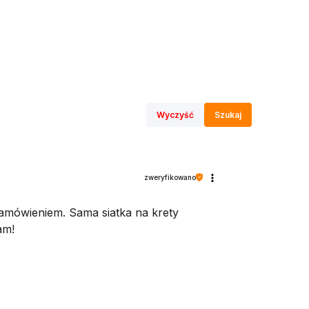
Wyczyść
Szukaj
zweryfikowano
zamówieniem. Sama siatka na krety
am!