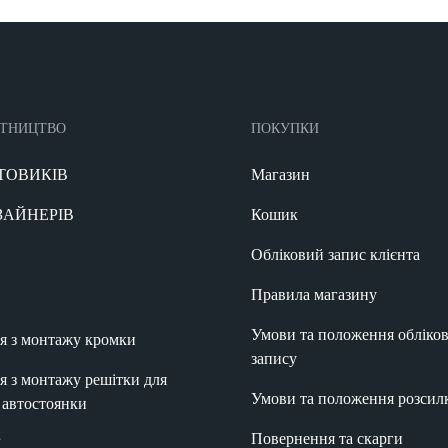
ІТНИЦТВО
ПОКУПКИ
ТОВИКІВ
Магазин
ЗАЙНЕРІВ
Кошик
Обліковий запис клієнта
Правила магазину
Умови та положення обліко
ія з монтажу кромки
запису
ія з монтажу решітки для
Умови та положення розсил
а автостоянки
Повернення та скарги
ї