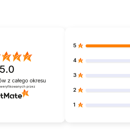
5
4
5.0
3
ntów
z całego okresu
zweryfikowanych przez
2
1