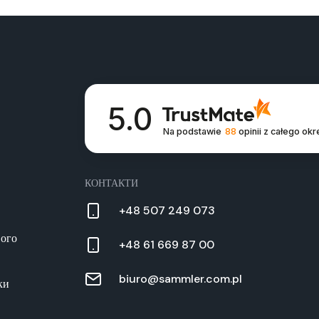
5.0
Na podstawie
88
opinii
z całego okr
КОНТАКТИ
+48 507 249 073
вого
+48 61 669 87 00
biuro@sammler.com.pl
ки