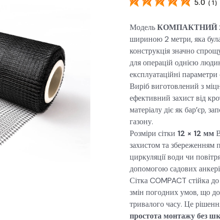
5.0
(
1
)
Модель
КОМПАКТНИЙ 2
шириною 2 метри, яка була
конструкція значно спрощу
для операцій однією людин
експлуатаційні параметри с
Виріб виготовлений з міц
ефективний захист від кро
матеріалу діє як бар’єр, 
газону.
Розміри сітки
12 × 12 мм
В
захистом та збереженням 
циркуляції води чи повітр
допомогою садових анкерів
Сітка COMPACT стійка до 
змін погодних умов, що доз
тривалого часу. Це рішенн
простота монтажу без шк