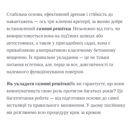
Стабільна основа, ефективний дренаж і стійкість до
навантажень — ось три ключові критерії, за якими добре
встановлений
газонні решітки
. Незалежно від того, чи
використовується вона на під’їзних шляхах або
автостоянках, а також у присадибних садах, вона є
привабливою альтернативою класичному бетонному
мощенню. Їх правильне укладання — це не тільки
питання естетики, але, перш за все, довговічності та
належного функціонування поверхні.
Як укладати газонні решітки
Як ви гарантуєте, що вони
виконуватимуть свою роль протягом багатьох років? Це
багатоетапна робота — від підготовки основи до самої
інсталяції та правильного заповнення. У цьому посібнику
ми розглянемо всю процедуру крок за кроком.