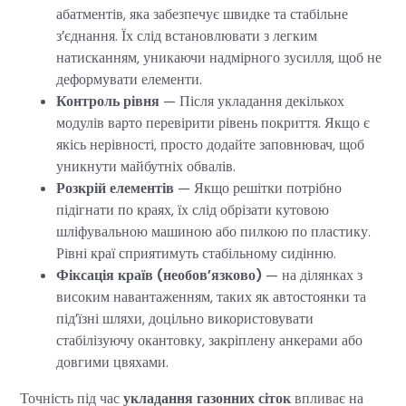
абатментів, яка забезпечує швидке та стабільне
з’єднання. Їх слід встановлювати з легким
натисканням, уникаючи надмірного зусилля, щоб не
деформувати елементи.
Контроль рівня
— Після укладання декількох
модулів варто перевірити рівень покриття. Якщо є
якісь нерівності, просто додайте заповнювач, щоб
уникнути майбутніх обвалів.
Розкрій елементів
— Якщо решітки потрібно
підігнати по краях, їх слід обрізати кутовою
шліфувальною машиною або пилкою по пластику.
Рівні краї сприятимуть стабільному сидінню.
Фіксація країв (необов’язково)
— на ділянках з
високим навантаженням, таких як автостоянки та
під’їзні шляхи, доцільно використовувати
стабілізуючу окантовку, закріплену анкерами або
довгими цвяхами.
Точність під час
укладання газонних сіток
впливає на