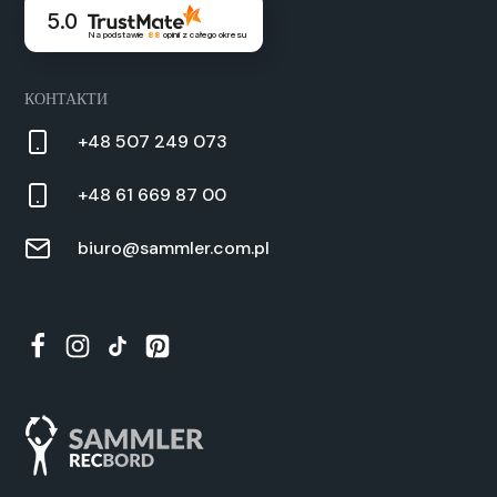
5.0
Na podstawie
88
opinii
z całego okresu
КОНТАКТИ
+48 507 249 073
+48 61 669 87 00
biuro@sammler.com.pl