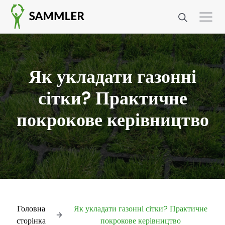
Як укладати газонні
сітки? Практичне
покрокове керівництво
Головна
Як укладати газонні сітки? Практичне
сторінка
покрокове керівництво