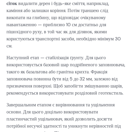
сіток
видалити дерен і будь-яке сміття, наприклад,
каміння або залишки коріння. Потім траншею слід
викопати на глибину, що відповідає очікуваному
навантаженню — приблизно 10 см достатньо для
пішохідного руху, в той час як для ділянок, якими
користуються транспортні засоби, необхідно мінімум 30
см.
Наступний етап — стабілізація ґрунту. Для цього
використовується базовий шар подрібненого заповнювача,
такого як базальтова або гранітна крихта. Фракція
заповнювача повинна бути від 5 до 32 мм, залежно від
призначення поверхні. Щоб запобігти змішуванню шарів,
рекомендується використовувати розділовий геотекстиль.
Завершальним етапом є вирівнювання та ущільнення
основи. Для цього доцільно використовувати
пластинчастий ущільнювач, який дозволить досягти
потрібної несучої здатності та уникнути нерівностей під