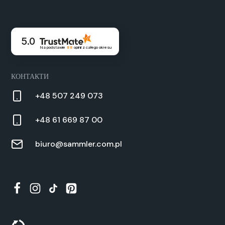
5.0
Na podstawie
88
opinii
z całego okresu
КОНТАКТИ
+48 507 249 073
+48 61 669 87 00
biuro@sammler.com.pl