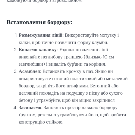
комбінуючи бордюр з агроволокном.
Встановлення бордюру:
Розмежування ліній:
Використовуйте мотузку і
кілки, щоб точно позначити форму клумби.
Копаємо канавку:
Уздовж позначеної лінії
викопайте неглибоку траншею (близько 10 см
завглибшки) і видаліть бур’яни та коріння.
Асамблея:
Встановіть кромку в паз. Якщо ви
використовуєте готовий пластиковий або металевий
бордюр, закріпіть його штифтами. Бетонний або
цегляний покладіть на подушку з піску або сухого
бетону і утрамбуйте, щоб він міцно закріпився.
Засипаємо:
Заповніть простір навколо бордюру
ґрунтом, ретельно утрамбовуючи його, щоб зробити
конструкцію стійкою.