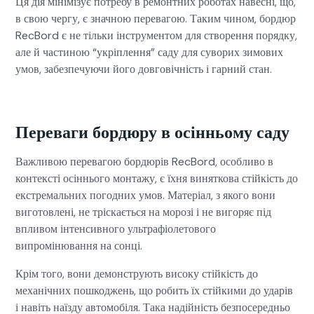
Ця дія мінімізує потребу в ремонтних роботах навесні, що,
в свою чергу, є значною перевагою. Таким чином, бордюр
RecBord є не тільки інструментом для створення порядку,
але й частиною “укріплення” саду для суворих зимових
умов, забезпечуючи його довговічність і гарний стан.
Переваги бордюру в осінньому саду
Важливою перевагою бордюрів RecBord, особливо в
контексті осіннього монтажу, є їхня виняткова стійкість до
екстремальних погодних умов. Матеріал, з якого вони
виготовлені, не тріскається на морозі і не вигоряє під
впливом інтенсивного ультрафіолетового
випромінювання на сонці.
Крім того, вони демонструють високу стійкість до
механічних пошкоджень, що робить їх стійкими до ударів
і навіть наїзду автомобіля. Така надійність безпосередньо