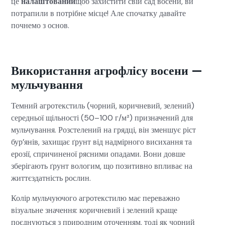
це
налаштований
щоб захистити свій сад восени, ви
потрапили в потрібне місце! Але спочатку давайте
почнемо з основ.
Використання агрофлісу восени —
мульчування
Темний агротекстиль (чорний, коричневий, зелений)
середньої щільності (50–100 г/м²) призначений для
мульчування. Розстелений на грядці, він зменшує ріст
бур’янів, захищає ґрунт від надмірного висихання та
ерозії, спричиненої рясними опадами. Вони довше
зберігають ґрунт вологим, що позитивно впливає на
життєздатність рослин.
Колір мульчуючого агротекстилю має переважно
візуальне значення: коричневий і зелений краще
поєднуються з природним оточенням, тоді як чорний