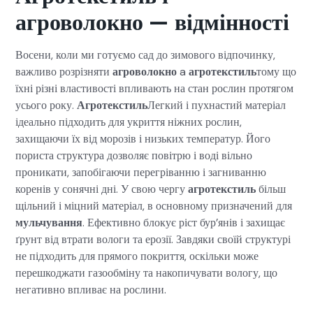
агроволокно — відмінності
Восени, коли ми готуємо сад до зимового відпочинку,
важливо розрізняти
агроволокно
a
агротекстиль
тому що
їхні різні властивості впливають на стан рослин протягом
усього року.
Агротекстиль
Легкий і пухнастий матеріал
ідеально підходить для укриття ніжних рослин,
захищаючи їх від морозів і низьких температур. Його
пориста структура дозволяє повітрю і воді вільно
проникати, запобігаючи перегріванню і загниванню
коренів у сонячні дні. У свою чергу
агротекстиль
більш
щільний і міцний матеріал, в основному призначений для
мульчування
. Ефективно блокує ріст бур’янів і захищає
ґрунт від втрати вологи та ерозії. Завдяки своїй структурі
не підходить для прямого покриття, оскільки може
перешкоджати газообміну та накопичувати вологу, що
негативно впливає на рослини.