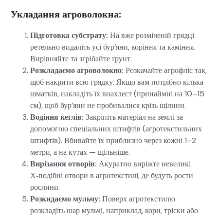
Укладання агроволокна:
Підготовка субстрату:
На вже розміченій грядці
ретельно видаліть усі бур’яни, коріння та каміння.
Вирівняйте та згрібайте ґрунт.
Розкладаємо агроволокно:
Розкачайте агрофліс так,
щоб накрити всю грядку. Якщо вам потрібно кілька
шматків, накладіть їх внахлест (принаймні на 10–15
см), щоб бур’яни не пробивалися крізь щілини.
Водіння кеглів:
Закріпіть матеріал на землі за
допомогою спеціальних штифтів (агротекстильних
штифтів). Вбивайте їх приблизно через кожні 1–2
метри, а на кутах — щільніше.
Вирізання отворів:
Акуратно виріжте невеликі
Х‑подібні отвори в агротекстилі, де будуть рости
рослини.
Розкидаємо мульчу:
Поверх агротекстилю
розкладіть шар мульчі, наприклад, кори, тріски або