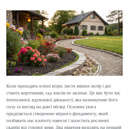
Коли приходять осінні вітри, листя змінює колір і дні
стають коротшими, сад зовсім не засинає. Це має бути час
інтенсивної, вдумливої діяльності, яка визначатиме його
силу та вигляд на довгі місяці. Основна увага
приділяється створенню міцного фундаменту, який
позбавить нас клопоту навесні і захистить рослинні
скарби від суворої зими. Два рішення виходять на перший