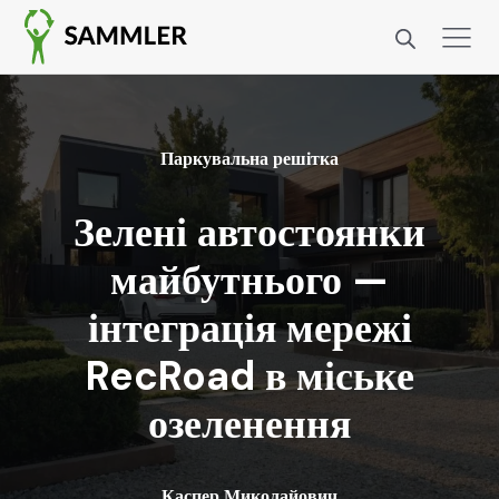
Паркувальна решітка
Зелені автостоянки
майбутнього —
інтеграція мережі
RecRoad в міське
озеленення
Каспер Миколайович