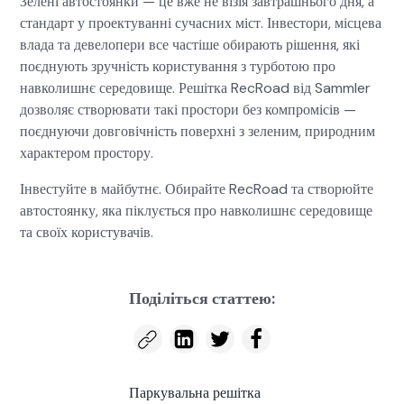
Зелені автостоянки — це вже не візія завтрашнього дня, а
стандарт у проектуванні сучасних міст. Інвестори, місцева
влада та девелопери все частіше обирають рішення, які
поєднують зручність користування з турботою про
навколишнє середовище. Решітка RecRoad від Samm­ler
дозволяє створювати такі простори без компромісів —
поєднуючи довговічність поверхні з зеленим, природним
характером простору.
Інвестуйте в майбутнє. Обирайте RecRoad та створюйте
автостоянку, яка піклується про навколишнє середовище
та своїх користувачів.
Поділіться статтею:
Паркувальна решітка