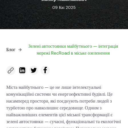
-
-
09 Кві 2025
Зелені автостоянки майбутнього — інтеграція
Блог
мережі RecRoad в міське озеленення
Міста майбутнього — це не лише інтелектуальні
комунікаційні системи чи енергоефективні будівлі. Це
насамперед простори, які поєднують потреби людей з
турботою про навколишнє середовище. Одним з
найважливіших елементів цієї міської трансформації є
зелені автостоянки — сучасні, функціональні та екологічні