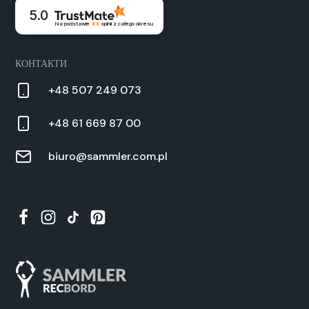
5.0
Na podstawie
88
opinii
z całego okresu
КОНТАКТИ
+48 507 249 073
+48 61 669 87 00
biuro@sammler.com.pl