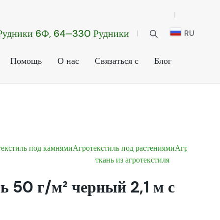
 Рудники 6Ф, 64–330 Рудники
RU
Помощь
О нас
Связаться с
Блог
екстиль под камнями
Агротекстиль под растениями
Агроволокно
ткань из агротекстиля
ь 50 г/м² черный 2,1 м с