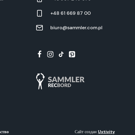
+48 61 669 87 00
biuro@sammler.com.pl
ство
Сайт создан
Uxtiv­i­ty