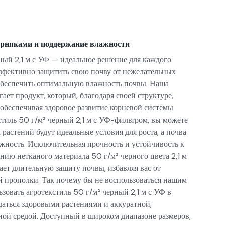
сорняками и поддержание влажности
ный 2,1 м с УФ — идеальное решение для каждого
эффективно защитить свою почву от нежелательных
 обеспечить оптимальную влажность почвы. Наша
ает продукт, который, благодаря своей структуре,
 обеспечивая здоровое развитие корневой системы
стиль 50 г/м² черный 2,1 м с УФ-фильтром, вы можете
 растений будут идеальные условия для роста, а почва
жность. Исключительная прочность и устойчивость к
нию нетканого материала 50 г/м² черного цвета 2,1 м
ет длительную защиту почвы, избавляя вас от
 прополки. Так почему бы не воспользоваться нашим
зовать агротекстиль 50 г/м² черный 2,1 м с УФ в
даться здоровыми растениями и аккуратной,
ной средой. Доступный в широком диапазоне размеров,