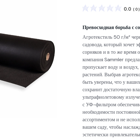
0.0
(
0
)
Превосходная борьба с 
Агротекстиль 50 г/м² чер
садовода, который хочет 
сорняков и в то же время
компания Samm­ler предлаг
пропускает воду и воздух,
растений. Выбрав агротек
быть уверены, что у ваших
сохранит достаточную вла
ультрафиолетовому излуче
с УФ-фильтром обеспечива
необходимости постоянной
ассортиментом и не исполь
вашем саду, чтобы наслаж
эстетически привлекатель