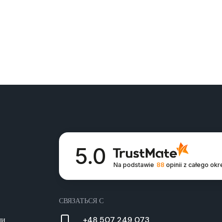
5.0
Na podstawie
88
opinii
z całego okr
СВЯЗАТЬСЯ С
ми
+48 507 249 073