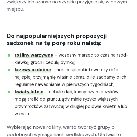
zwięk­szy ich szanse na szy­bkie przyję­cie się w nowym
miejs­cu.
Do najpopularniejszych propozycji
sadzonek na tę porę roku należą:
rośliny warzy­wne
– wczes­ny marzec to czas na rzod­
kiewkę, groch i cebulę dymkę;
krzewy ozdob­ne
– hort­en­sje buki­etowe czy róże
najlepiej przyjmą się właśnie ter­az, o ile zad­bamy o ich
reg­u­larne nawad­ni­an­ie w pier­wszych tygod­ni­ach;
kwiaty let­nie
– cebule dalii, kan­ny czy mieczyków
mogą trafić do grun­tu, gdy minie ryzyko więk­szych
przym­rozków, zazwyczaj w drugiej połowie kwiet­nia lub
w maju.
Wybier­a­jąc nowe rośliny, warto tworzyć grupy o
podob­nych wyma­gani­ach siedliskowych. Ułatwia to