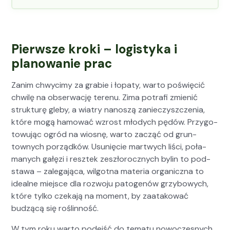
Pierwsze kroki – logistyka i
planowanie prac
Zan­im chwycimy za gra­bie i łopaty, warto poświę­cić
chwilę na obserwację terenu. Zima potrafi zmienić
struk­turę gle­by, a wia­try nanoszą zanieczyszczenia,
które mogą hamować wzrost młodych pędów. Przy­go­
towu­jąc ogród na wios­nę, warto zacząć od grun­
townych porząd­ków. Usunię­cie martwych liś­ci, poła­
manych gałęzi i resztek zeszłorocznych bylin to pod­
stawa – zale­ga­ją­ca, wilgo­t­na mate­ria organ­icz­na to
ide­alne miejsce dla roz­wo­ju pato­genów grzy­bowych,
które tylko czeka­ją na moment, by zaatakować
budzącą się roślin­ność.
W tym roku warto pode­jść do tem­atu nowoczes­nych