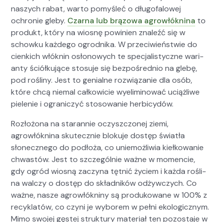
naszych rabat, warto pomyśleć o dłu­go­falowej
ochronie gle­by.
Czarna lub brą­zowa agrowłókn­i­na
to
pro­dukt, który na wios­nę powinien znaleźć się w
schowku każdego ogrod­ni­ka. W prze­ci­wieńst­wie do
cien­kich włóknin osłonowych te spec­jal­isty­czne wari­
anty ściółku­jące sto­su­je się bezpośred­nio na gle­bę,
pod rośliny. Jest to genialne rozwiązanie dla osób,
które chcą niemal całkowicie wye­lim­i­nować uciążli­we
pie­le­nie i ograniczyć stosowanie her­bicy­dów.
Rozłożona na staran­nie oczyszc­zonej zie­mi,
agrowłókn­i­na skutecznie bloku­je dostęp światła
słonecznego do podłoża, co uniemożli­wia kiełkowanie
chwastów. Jest to szczegól­nie ważne w momen­cie,
gdy ogród wios­ną zaczy­na tęt­nić życiem i każ­da rośli­
na wal­czy o dostęp do skład­ników odży­w­czych. Co
ważne, nasze agrowłókniny są pro­dukowane w 100% z
recyk­latów, co czyni je wyborem w pełni eko­log­icznym.
Mimo swo­jej gęstej struk­tu­ry mate­ri­ał ten pozosta­je w