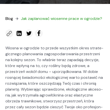
Blog
Jak zaplanować wiosenne prace w ogrodzie?
Wios­na w ogrodzie to przede wszys­tkim okres strate­
gicznego planowa­nia zagospo­darowa­nia przestrzeni
na kole­jny sezon. To właśnie ter­az zapada­ją decyz­je,
które wpłyną na to, czy rośliny będą zdrowe, a
przestrzeń wokół domu – uporząd­kowana. W dobie
ros­nącej świado­moś­ci eko­log­icznej warto postaw­ić na
rozwiąza­nia, które oszczędza­ją Twój czas i chronią
plan­etę. Wybier­a­jąc sprawd­zone, eko­log­iczne akce­so­
ria, jak wytrzy­mała agrowłókn­i­na oraz elasty­czne
obrzeża trawnikowe, stworzysz przestrzeń, która
przez cały sezon będzie cieszyć Two­je oko pro­fesjon­