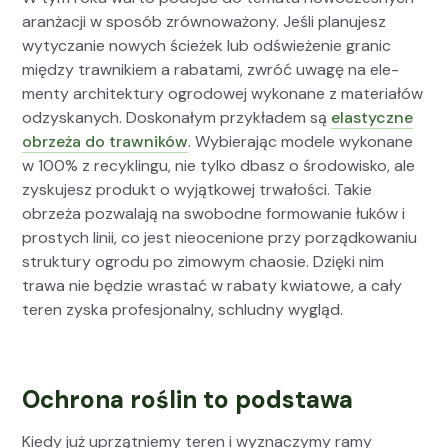
aranżacji w sposób zrównoważony. Jeśli planu­jesz
wyty­czanie nowych ścieżek lub odświeże­nie granic
między trawnikiem a rabata­mi, zwróć uwagę na ele­
men­ty architek­tu­ry ogrodowej wyko­nane z mate­ri­ałów
odzyskanych. Doskon­ałym przykła­dem są
elasty­czne
obrzeża do trawników
. Wybier­a­jąc mod­ele wyko­nane
w 100% z recyk­lin­gu, nie tylko dbasz o środowisko, ale
zysku­jesz pro­dukt o wyjątkowej trwałoś­ci. Takie
obrzeża pozwala­ją na swo­bodne for­mowanie łuków i
prostych linii, co jest nieoce­nione przy porząd­kowa­niu
struk­tu­ry ogro­du po zimowym chaosie. Dzię­ki nim
trawa nie będzie wras­tać w rabaty kwia­towe, a cały
teren zys­ka pro­fesjon­al­ny, schlud­ny wygląd.
Ochrona roślin to podstawa
Kiedy już uprząt­niemy teren i wyz­naczymy ramy