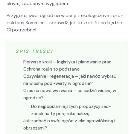
al­nym, zad­banym wyglą­dem.
Przy­go­tuj swój ogród na wios­nę z eko­log­iczny­mi pro­
duk­ta­mi Samm­ler – sprawdź, jak to zro­bić i co będzie
Ci potrzeb­ne!
SPIS TREŚCI
Pier­wsze kro­ki – logisty­ka i planowanie prac
Ochrona roślin to pod­stawa
Odży­wian­ie i regen­er­ac­ja – jaki nawóz wybrać
na wios­nę pod kwiaty w ogrodzie?
Czas na nowe wyzwa­nia – co sadz­ić wios­ną w
ogrodzie?
Do najpop­u­larniejszych propozy­cji sad­
zonek na tę porę roku należą:
Jak zad­bać o swój ogród z eko agrowłókn­iną i
obrzeża­mi?