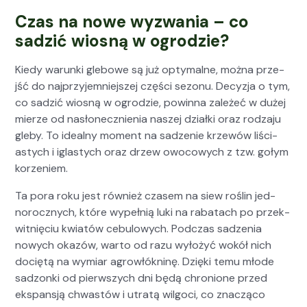
Czas na nowe wyzwania – co
sadzić wiosną w ogrodzie?
Kiedy warun­ki gle­bowe są już opty­malne, moż­na prze­
jść do najprzy­jem­niejszej częś­ci sezonu. Decyz­ja o tym,
co sadz­ić wios­ną w ogrodzie, powin­na zależeć w dużej
mierze od nasłonecznienia naszej dzi­ał­ki oraz rodza­ju
gle­by. To ide­al­ny moment na sadze­nie krzewów liś­ci­
astych i iglastych oraz drzew owocowych z tzw. gołym
korze­niem.
Ta pora roku jest również cza­sem na siew roślin jed­
norocznych, które wypełnią luki na rabat­ach po przek­
wit­nię­ciu kwiatów cebu­lowych. Pod­czas sadzenia
nowych okazów, warto od razu wyłożyć wokół nich
dociętą na wymi­ar agrowłókn­inę. Dzię­ki temu młode
sad­zon­ki od pier­wszych dni będą chro­nione przed
ekspan­sją chwastów i utratą wilgo­ci, co znaczą­co