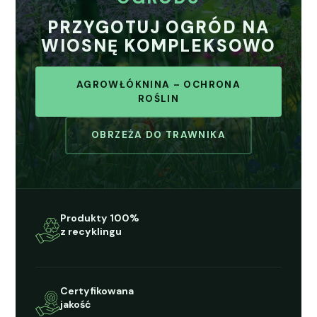
PRZYGOTUJ OGRÓD NA
WIOSNĘ KOMPLEKSOWO
AGROWŁÓKN­I­NA – OCHRONA
ROŚLIN
OBRZEŻA DO TRAWNI­KA
Pro­duk­ty 100%
z recyk­lin­gu
Cer­ty­fikowana
jakość