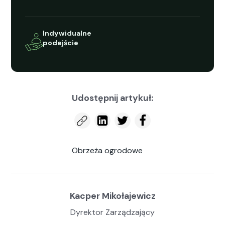
Indy­wid­u­alne
pode­jś­cie
Udostępnij artykuł:
Obrzeża ogrodowe
Kacper Mikołajewicz
Dyrektor Zarządzający