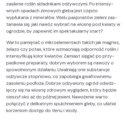
zasile­nie roślin skład­nika­mi odży­w­czy­mi. Po inten­sy­
wnych opadach zimowych gle­ba jest częs­to
wypłukana z min­er­ałów. Wielu pasjonatów zie­leni zas­
tanaw­ia się, jaki nawóz wybrać na wios­nę pod kwiaty w
ogrodzie, by zapewnić im spek­taku­larny start?
Warto pamię­tać o mikroele­men­tach takich jak mag­nez,
żela­zo czy potas, które wzmac­ni­a­ją odporność roślin i
inten­sy­fiku­ją kolor kwiatów. Zami­ast się­gać po przy­
pad­kowe preparaty, dobrym wyborem są nawozy o
spowol­nionym dzi­ała­niu. Uwal­ni­a­ją one sub­stanc­je
odży­w­cze stop­niowo, co zapo­b­ie­ga gwał­towne­mu
zasole­niu podłoża. Dobrze odży­wiony ogród odwdz­
ięczy się na wios­nę zdrowym wyglą­dem, który będzie
cieszył oko aż do późnej jesieni. Nawoże­nie warto
połączyć z delikat­nym spul­chnie­niem gle­by, co ułatwi
korzeniom dostęp do tlenu i wody.