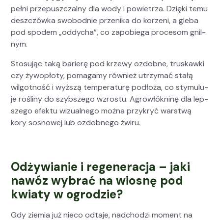
pełni prze­puszczal­ny dla wody i powi­etrza. Dzię­ki temu
deszczówka swo­bod­nie przeni­ka do korzeni, a gle­ba
pod spo­dem „odd­y­cha”, co zapo­b­ie­ga pro­ce­som gnil­
nym.
Sto­su­jąc taką bari­erę pod krzewy ozdob­ne, truskaw­ki
czy żywopło­ty, pomagamy również utrzy­mać stałą
wilgo­t­ność i wyższą tem­per­aturę podłoża, co sty­mu­lu­
je rośliny do szyb­szego wzros­tu. Agrowłókn­inę dla lep­
szego efek­tu wiz­ual­nego moż­na przykryć warst­wą
kory sos­nowej lub ozdob­ne­go żwiru.
Odżywianie i regeneracja – jaki
nawóz wybrać na wiosnę pod
kwiaty w ogrodzie?
Gdy ziemia już nieco odta­je, nad­chodzi moment na