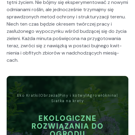
tęt­ni życiem. Nie bójmy się ekspery­men­tować z nowy­mi
odmi­ana­mi roślin, ale jed­nocześnie trzy­ma­jmy się
sprawd­zonych metod ochrony i struk­tu­ryza­cji terenu.
Niech ten czas będzie okre­sem twór­czej pra­cy i
zasłużonego wypoczynku wśród budzącej się do życia
zie­leni. Każ­da min­u­ta poświę­cona na przy­go­towa­nia
ter­az, zwró­ci się z naw­iązką w postaci bujnego kwit­
nienia i obfi­tych zbiorów w nad­chodzą­cych miesią­
cach.
Eko Krat­ki
|
Obrzeża
|
Piny i kotwy
|
Agrowłókn­i­na
|
Siat­ka na kre­ty
EKOLOGICZNE
ROZWIĄZANIA DO
OGRODU