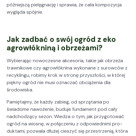
późniejszą pielę­gnację i spraw­ia, że cała kom­pozy­c­ja
wyglą­da spójnie.
Jak zadbać o swój ogród z eko
agrowłókniną i obrzeżami?
Wybier­a­jąc nowoczesne akce­so­ria, takie jak obrzeża
trawnikowe czy agrowłókn­i­na wyko­nane z surow­ców z
recyk­lin­gu, robimy krok w stronę przyszłoś­ci, w której
piękny ogród nie musi oznaczać obciąże­nia dla
środowiska.
Pamię­ta­jmy, że każdy zabieg, od sprzą­ta­nia po
świadome nawoże­nie, budu­je fun­da­ment pod cały
nad­chodzą­cy sezon. Wiedza o tym, jak przy­go­tować
ogród na wios­nę, w połącze­niu z odpowied­ni­mi pro­
duk­ta­mi, pozwala dłużej cieszyć się przestrzenią, która