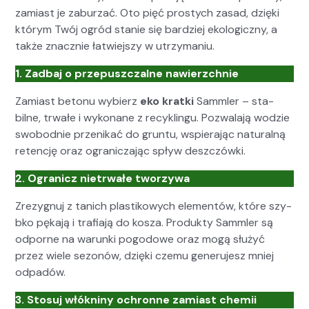
zami­ast je zaburzać. Oto pięć prostych zasad, dzię­ki
którym Twój ogród stanie się bardziej eko­log­iczny, a
także znacznie łatwiejszy w utrzy­ma­niu.
1. Zad­baj o prze­puszczalne naw­ierzch­nie
Zami­ast betonu wybierz
eko krat­ki
Samm­ler – sta­
bilne, trwałe i wyko­nane z recyk­lin­gu. Pozwala­ją wodzie
swo­bod­nie przenikać do grun­tu, wspier­a­jąc nat­u­ral­ną
retencję oraz ogranicza­jąc spływ deszczów­ki.
2. Ogranicz nietr­wałe tworzy­wa
Zrezygnuj z tanich plas­tikowych ele­men­tów, które szy­
bko pęka­ją i trafi­a­ją do kosza. Pro­duk­ty Samm­ler są
odporne na warun­ki pogodowe oraz mogą służyć
przez wiele sezonów, dzię­ki czemu generu­jesz mniej
odpadów.
3. Sto­suj włókniny ochronne zami­ast chemii