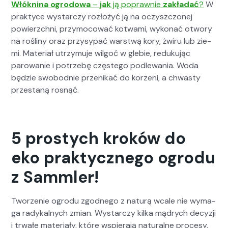
Włókn­i­na ogrodowa
–
jak
ją poprawnie
zakładać
?
W
prak­tyce wystar­czy rozłożyć ją na oczyszc­zonej
powierzch­ni, przy­mo­cow­ać kot­wa­mi, wykon­ać otwory
na rośliny oraz przysy­pać warst­wą kory, żwiru lub zie­
mi. Mate­ri­ał utrzy­mu­je wilgoć w glebie, reduku­jąc
parowanie i potrze­bę częstego podle­wa­nia. Woda
będzie swo­bod­nie przenikać do korzeni, a chwasty
przes­taną ros­nąć.
5 prostych kroków do
eko praktycznego ogrodu
z Sammler!
Tworze­nie ogro­du zgod­nego z naturą wcale nie wyma­
ga radykalnych zmi­an. Wystar­czy kil­ka mądrych decyzji
i trwałe mate­ri­ały, które wspier­a­ją nat­u­ralne pro­cesy,