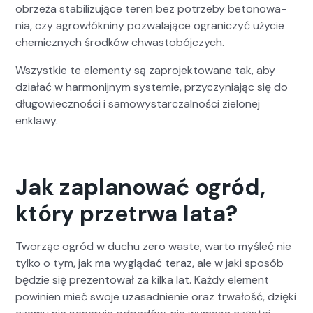
obrzeża sta­bi­lizu­jące teren bez potrze­by betonowa­
nia, czy agrowłókniny pozwala­jące ograniczyć uży­cie
chemicznych środ­ków chwasto­bójczych.
Wszys­tkie te ele­men­ty są zapro­jek­towane tak, aby
dzi­ałać w har­moni­jnym sys­temie, przy­czy­ni­a­jąc się do
dłu­gowiecznoś­ci i samowystar­czal­noś­ci zielonej
enklawy.
Jak zaplanować ogród,
który przetrwa lata?
Tworząc ogród w duchu zero waste, warto myśleć nie
tylko o tym, jak ma wyglą­dać ter­az, ale w jaki sposób
będzie się prezen­tował za kil­ka lat. Każdy ele­ment
powinien mieć swo­je uza­sad­nie­nie oraz trwałość, dzię­ki