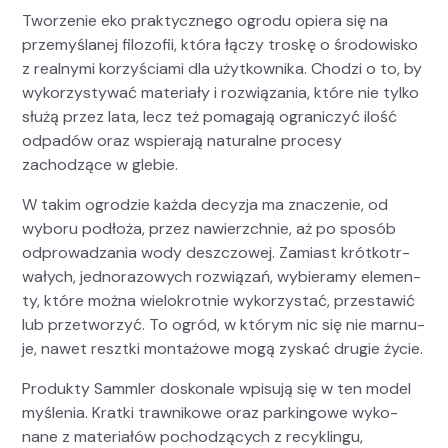
Tworze­nie eko prak­ty­cznego ogro­du opiera się na
prze­myślanej filo­zofii, która łączy troskę o środowisko
z real­ny­mi korzyś­ci­a­mi dla użytkown­i­ka. Chodzi o to, by
wyko­rzysty­wać mate­ri­ały i rozwiąza­nia, które nie tylko
służą przez lata, lecz też poma­ga­ją ograniczyć ilość
odpadów oraz wspier­a­ją nat­u­ralne pro­cesy
zachodzące w glebie.
W takim ogrodzie każ­da decyz­ja ma znacze­nie, od
wyboru podłoża, przez naw­ierzch­nie, aż po sposób
odprowadza­nia wody deszc­zowej. Zami­ast krótkotr­
wałych, jed­no­ra­zowych rozwiązań, wybier­amy ele­men­
ty, które moż­na wielokrot­nie wyko­rzys­tać, przestaw­ić
lub przetworzyć. To ogród, w którym nic się nie mar­nu­
je, nawet reszt­ki mon­tażowe mogą zyskać drugie życie.
Pro­duk­ty Samm­ler doskonale wpisu­ją się w ten mod­el
myśle­nia. Krat­ki trawnikowe oraz parkingowe wyko­
nane z mate­ri­ałów pochodzą­cych z recyk­lin­gu,