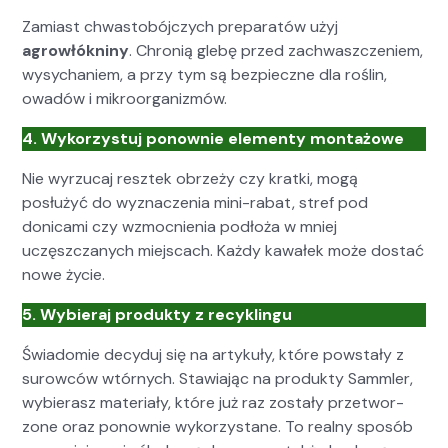
Zami­ast chwasto­bójczych preparatów użyj
agrowłókniny
. Chronią gle­bę przed zach­waszcze­niem,
wysy­chaniem, a przy tym są bez­pieczne dla roślin,
owadów i mikroor­ga­nizmów.
4. Wyko­rzys­tuj ponown­ie ele­men­ty mon­tażowe
Nie wyrzu­caj resztek obrzeży czy krat­ki, mogą
posłużyć do wyz­naczenia mini-rabat, stref pod
donica­mi czy wzmoc­nienia podłoża w mniej
uczęszczanych miejs­cach. Każdy kawałek może dostać
nowe życie.
5. Wybier­aj pro­duk­ty z recyk­lin­gu
Świadomie decy­duj się na artykuły, które pow­stały z
surow­ców wtórnych. Staw­ia­jąc na pro­duk­ty Samm­ler,
wybierasz mate­ri­ały, które już raz zostały przetwor­
zone oraz ponown­ie wyko­rzys­tane. To real­ny sposób