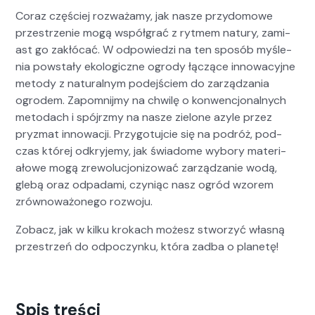
Coraz częś­ciej rozważamy, jak nasze przy­do­mowe
przestrze­nie mogą współ­grać z ryt­mem natu­ry, zami­
ast go zakłó­cać. W odpowiedzi na ten sposób myśle­
nia pow­stały eko­log­iczne ogrody łączące innowa­cyjne
metody z nat­u­ral­nym pode­jś­ciem do zarządza­nia
ogro­dem. Zapom­ni­jmy na chwilę o kon­wencjon­al­nych
meto­dach i spójrzmy na nasze zielone azyle przez
pryz­mat innowacji. Przy­go­tu­j­cie się na podróż, pod­
czas której odkry­je­my, jak świadome wybo­ry mate­ri­
ałowe mogą zre­wolucjoni­zować zarządzanie wodą,
gle­bą oraz odpada­mi, czyniąc nasz ogród wzorem
zrównoważonego roz­wo­ju.
Zobacz, jak w kilku krokach możesz stworzyć włas­ną
przestrzeń do odpoczynku, która zad­ba o plan­etę!
Spis treści