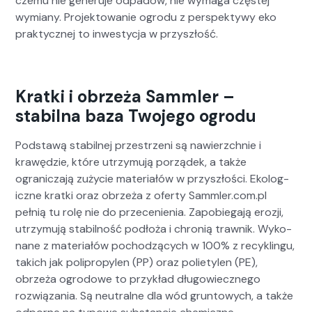
czemu nie generu­je odpadów, nie wyma­ga częstej
wymi­any. Pro­jek­towanie ogro­du z per­spek­ty­wy eko
prak­ty­cznej to inwest­y­c­ja w przyszłość.
Kratki i obrzeża Sammler –
stabilna baza Twojego ogrodu
Pod­stawą sta­bil­nej przestrzeni są naw­ierzch­nie i
krawędzie, które utrzy­mu­ją porządek, a także
ogranicza­ją zuży­cie mate­ri­ałów w przyszłoś­ci. Eko­log­
iczne krat­ki oraz obrzeża z ofer­ty Sammler.com.pl
pełnią tu rolę nie do przece­nienia. Zapo­b­ie­ga­ją erozji,
utrzy­mu­ją sta­bil­ność podłoża i chronią trawnik. Wyko­
nane z mate­ri­ałów pochodzą­cych w 100% z recyk­lin­gu,
takich jak polipropy­len (PP) oraz poli­etylen (PE),
obrzeża ogrodowe to przykład dłu­gowiecznego
rozwiąza­nia. Są neu­tralne dla wód grun­towych, a także