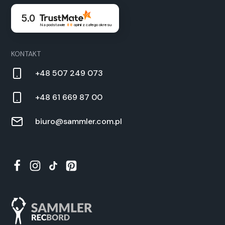
5.0
Na podstawie
88
opinii
z całego okresu
KONTAKT
+48 507 249 073
+48 61 669 87 00
biuro@sammler.com.pl