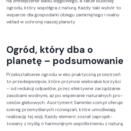
na zmniejsze­nie śladu węglowego, a także budowę
ogro­du, który współ­gra z naturą. Każdy taki wybór to
wspar­cie dla gospo­dar­ki obiegu zamkniętego i real­ny
wkład w ochronę naszej plan­e­ty.
Ogród, który dba o
planetę – podsumowanie
Przek­sz­tałce­nie ogro­du w eko prak­ty­czną przestrzeń
to przed­sięwz­ię­cie, które przynosi wielo­rakie korzyś­ci
– od redukcji odpadów, przez efek­ty­wne zarządzanie
zasoba­mi wod­ny­mi, aż po wspieranie nat­u­ral­nych pro­
cesów gle­bowych. Asorty­ment Sammler.com.pl ofer­u­je
szereg prze­myślanych rozwiązań, które umożli­wia­ją
real­iza­cję tej wiz­ji. Każdy ele­ment został zapro­jek­
towany z myślą o har­moni­jnym współist­nie­niu z naturą.