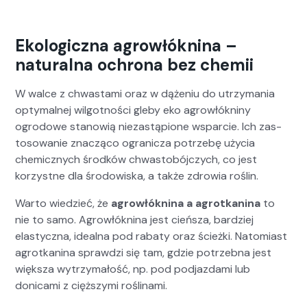
Ekologiczna agrowłóknina –
naturalna ochrona bez chemii
W walce z chwasta­mi oraz w dąże­niu do utrzy­ma­nia
opty­mal­nej wilgo­t­noś­ci gle­by eko agrowłókniny
ogrodowe stanow­ią nieza­stą­pi­one wspar­cie. Ich zas­
tosowanie znaczą­co ogranicza potrze­bę uży­cia
chemicznych środ­ków chwasto­bójczych, co jest
korzystne dla środowiska, a także zdrowia roślin.
Warto wiedzieć, że
agrowłókn­i­na a agrotkan­i­na
to
nie to samo. Agrowłókn­i­na jest cieńsza, bardziej
elasty­cz­na, ide­al­na pod rabaty oraz ścież­ki. Nato­mi­ast
agrotkan­i­na sprawdzi się tam, gdzie potrzeb­na jest
więk­sza wytrzy­małość, np. pod pod­jaz­da­mi lub
donica­mi z cięższy­mi rośli­na­mi.