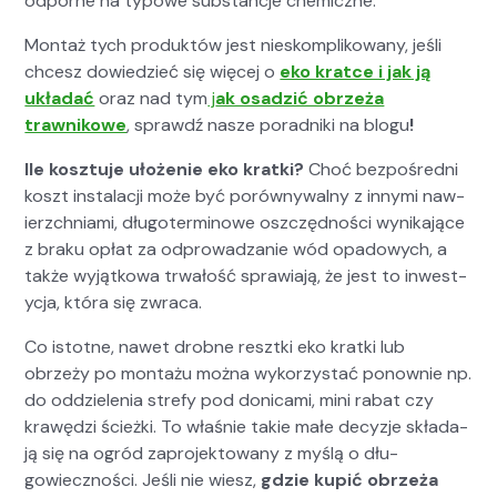
odporne na typowe sub­stanc­je chemiczne.
Mon­taż tych pro­duk­tów jest nieskom­p­likowany, jeśli
chcesz dowiedzieć się więcej o
eko kratce i jak ją
układać
oraz nad tym
j
ak osadz­ić obrzeża
trawnikowe
, sprawdź nasze porad­ni­ki na blogu
!
Ile kosz­tu­je ułoże­nie eko krat­ki?
Choć bezpośred­ni
koszt insta­lacji może być porówny­wal­ny z inny­mi naw­
ierzch­ni­a­mi, dłu­goter­mi­nowe oszczęd­noś­ci wynika­jące
z braku opłat za odprowadzanie wód opad­owych, a
także wyjątkowa trwałość spraw­ia­ją, że jest to inwest­
y­c­ja, która się zwraca.
Co istotne, nawet drob­ne reszt­ki eko krat­ki lub
obrzeży po mon­tażu moż­na wyko­rzys­tać ponown­ie np.
do odd­zie­le­nia stre­fy pod donica­mi, mini rabat czy
krawędzi ścież­ki. To właśnie takie małe decyz­je składa­
ją się na ogród zapro­jek­towany z myślą o dłu­
gowiecznoś­ci. Jeśli nie wiesz,
gdzie kupić obrzeża