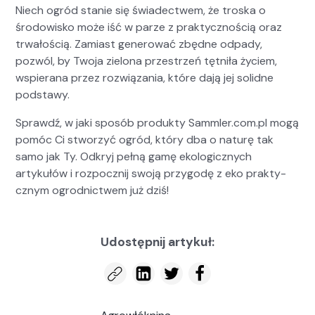
Niech ogród stanie się świadectwem, że tros­ka o
środowisko może iść w parze z prak­ty­cznoś­cią oraz
trwałoś­cią. Zami­ast gen­erować zbędne odpady,
pozwól, by Two­ja zielona przestrzeń tęt­niła życiem,
wspier­ana przez rozwiąza­nia, które dają jej solidne
pod­stawy.
Sprawdź, w jaki sposób pro­duk­ty Sammler.com.pl mogą
pomóc Ci stworzyć ogród, który dba o naturę tak
samo jak Ty. Odkryj pełną gamę eko­log­icznych
artykułów i rozpocznij swo­ją przy­godę z eko prak­ty­
cznym ogrod­nictwem już dziś!
Udostępnij artykuł: