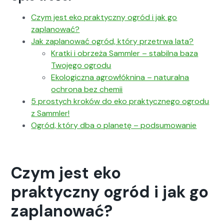
Czym jest eko prak­ty­czny ogród i jak go
zaplanować?
Jak zaplanować ogród, który przetr­wa lata?
Krat­ki i obrzeża Samm­ler – sta­bil­na baza
Two­jego ogro­du
Eko­log­icz­na agrowłókn­i­na – nat­u­ral­na
ochrona bez chemii
5 prostych kroków do eko prak­ty­cznego ogro­du
z Samm­ler!
Ogród, który dba o plan­etę – pod­sumowanie
Czym jest eko
praktyczny ogród i jak go
zaplanować?