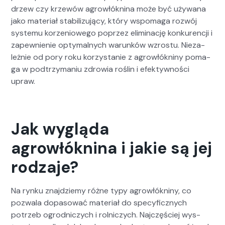
drzew czy krzewów agrowłókn­i­na może być uży­wana
jako mate­ri­ał sta­bi­lizu­ją­cy, który wspo­ma­ga rozwój
sys­te­mu korzeniowego poprzez elim­i­nację konkurencji i
zapewnie­nie opty­mal­nych warunk­ów wzros­tu. Nieza­
leżnie od pory roku korzys­tanie z agrowłókniny poma­
ga w podtrzy­ma­niu zdrowia roślin i efek­ty­wnoś­ci
upraw.
Jak wygląda
agrowłóknina i jakie są jej
rodzaje?
Na rynku zna­jdziemy różne typy agrowłókniny, co
pozwala dopa­sować mate­ri­ał do specy­ficznych
potrzeb ogrod­niczych i rol­niczych. Najczęś­ciej wys­