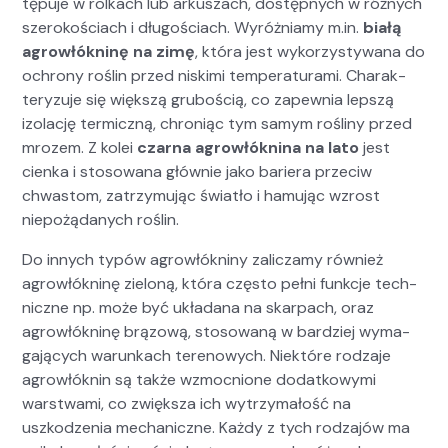
tępu­je w rolkach lub arkuszach, dostęp­nych w różnych
sze­rokoś­ci­ach i dłu­goś­ci­ach. Wyróż­ni­amy m.in.
białą
agrowłókn­inę na zimę
, która jest wyko­rzysty­wana do
ochrony roślin przed niski­mi tem­per­at­u­ra­mi. Charak­
teryzu­je się więk­szą gruboś­cią, co zapew­nia lep­szą
izo­lację ter­miczną, chroniąc tym samym rośliny przed
mrozem. Z kolei
czarna agrowłókn­i­na na lato
jest
cien­ka i stosowana głównie jako bari­era prze­ciw
chwastom, zatrzy­mu­jąc światło i hamu­jąc wzrost
niepożą­danych roślin.
Do innych typów agrowłókniny zal­icza­my również
agrowłókn­inę zieloną, która częs­to pełni funkc­je tech­
niczne np. może być układana na skarpach, oraz
agrowłókn­inę brą­zową, stosowaną w bardziej wyma­
ga­ją­cych warunk­ach terenowych. Niek­tóre rodza­je
agrowłóknin są także wzmoc­nione dodatkowy­mi
warst­wa­mi, co zwięk­sza ich wytrzy­małość na
uszkodzenia mechan­iczne. Każdy z tych rodza­jów ma