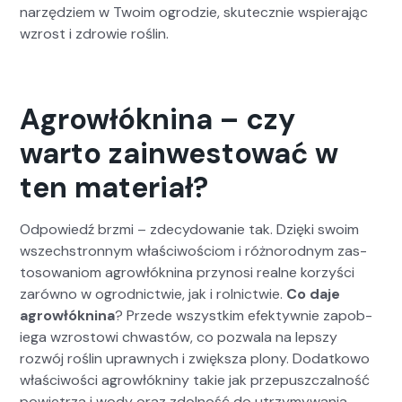
narzędziem w Twoim ogrodzie, skutecznie wspier­a­jąc
wzrost i zdrowie roślin.
Agrowłóknina – czy
warto zainwestować w
ten materiał?
Odpowiedź brz­mi – zde­cy­dowanie tak. Dzię­ki swoim
wszech­stron­nym właś­ci­woś­ciom i różnorod­nym zas­
tosowan­iom agrowłókn­i­na przynosi realne korzyś­ci
zarówno w ogrod­nictwie, jak i rol­nictwie.
Co daje
agrowłókn­i­na
? Przede wszys­tkim efek­ty­wnie zapo­b­
ie­ga wzros­towi chwastów, co pozwala na lep­szy
rozwój roślin uprawnych i zwięk­sza plony. Dodatkowo
właś­ci­woś­ci agrowłókniny takie jak prze­puszczal­ność
powi­etrza i wody oraz zdol­ność do utrzymy­wa­nia