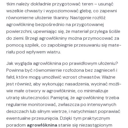
tkim należy dokład­nie przy­go­tować teren – usunąć
wszelkie chwasty i wypoziomować gle­bę, co zapewni
równomierne ułoże­nie tkaniny. Następ­nie rozłóż
agrowłókn­inę bezpośred­nio na przy­go­towanej
powierzch­ni, upew­ni­a­jąc się, że mate­ri­ał przyle­ga ściśle
do zie­mi. Brze­gi agrowłókniny moż­na przy­mo­cow­ać za
pomocą szpilek, co zapo­bieg­nie prze­suwa­niu się mate­
ri­ału pod wpły­wem wia­tru.
Jak wyglą­da agrowłókn­i­na po praw­idłowym ułoże­niu?
Powin­na być równomiernie rozłożona bez zag­nieceń i
fałd, które mogą umożli­wić wzrost chwastów. Ważne
jest również, aby wykonu­jąc nasadzenia, wyci­nać możli­
wie małe otwory w agrowłókninie, co min­i­mal­izu­je
utratę skutecznoś­ci. Pamię­taj, że agrowłókn­inę trze­ba
reg­u­larnie mon­i­torować, zwłaszcza po inten­sy­wnych
deszczach lub sil­nym wietrze, i naty­ch­mi­ast popraw­iać
ewen­tu­alne prze­sunię­cia. Dzię­ki tym prak­ty­cznym
poradom
agrowłókn­i­na
stanie się nieza­stą­pi­onym