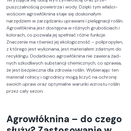
puszczal­noś­cią powi­etrza i wody. Dzię­ki tym właś­ci­
woś­ciom agrowłókn­i­na sta­je się doskon­ałym
narzędziem w zarządza­niu uprawa­mi i pielę­gnacji roślin.
Agrowłókn­i­na jest dostęp­na w różnych gruboś­ci­ach i
kolorach, co pozwala jej speł­ni­ać różne funkc­je.
Znacze­nie ma również jej eko­log­iczność – polipropy­len,
z którego jest wyko­nana, jest mate­ri­ałem zdat­nym do
recyk­lin­gu. Dodatkowo agrowłókn­i­na nie zaw­iera żad­
nych szkodli­wych sub­stancji chemicznych, co spraw­ia,
że jest bez­piecz­na dla zdrowia roślin. Wybier­a­jąc ten
mate­ri­ał rol­ni­cy i ogrod­ni­cy mogą liczyć na ochronę
swoich upraw oraz opty­malne warun­ki wzros­tu roślin
przez cały sezon.
Agrowłóknina – do czego
służy? Zastosowanie w