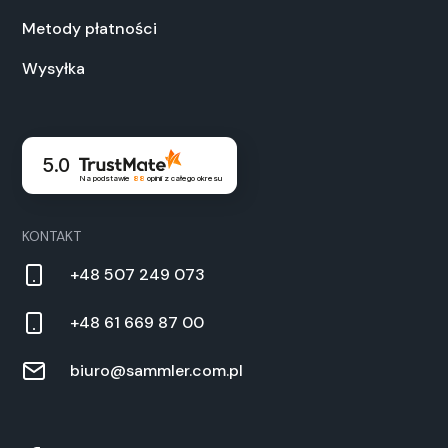
Metody płatności
Wysyłka
5.0
Na podstawie
88
opinii
z całego okresu
KONTAKT
+48 507 249 073
+48 61 669 87 00
biuro@sammler.com.pl