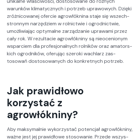
unikalne właś­ci­woś­ci, dos­tosowane do różnych
warunk­ów kli­maty­cznych i potrzeb upra­wowych. Dzię­ki
zróżni­cow­anej ofer­cie agrowłókn­i­na sta­je się wszech­
stron­nym narzędziem w rol­nictwie i ogrod­nictwie,
umożli­wia­jąc opty­malne zarządzanie uprawa­mi przez
cały rok. W rezulta­cie agrowłókniny są nieoce­nionym
wspar­ciem dla pro­fesjon­al­nych rol­ników oraz ama­tors­
kich ogrod­ników, ofer­u­jąc sze­ro­ki wach­larz zas­
tosowań dos­tosowanych do konkret­nych potrzeb.
Jak prawidłowo
korzystać z
agrowłókniny?
Aby maksy­mal­nie wyko­rzys­tać potenc­jał agrowłókniny,
ważne jest jej praw­idłowe stosowanie. Przede wszys­