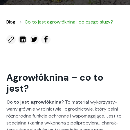
Blog
Co to jest agrowłóknina i do czego służy?
Agrowłóknina – co to
jest?
Co to jest agrowłókn­i­na
? To mate­ri­ał wyko­rzysty­
wany głównie w rol­nictwie i ogrod­nictwie, który pełni
różnorodne funkc­je ochronne i wspo­ma­ga­jące. Jest to
spec­jal­na tkan­i­na wyko­nana z polipropy­lenu, charak­
teryzu­ją­ca się dużą wytrzy­małoś­cią oraz prze­