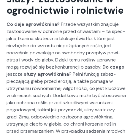
ogrodnictwie i rolnictwie
Co daje agrowłókn­i­na?
Przede wszys­tkim zna­j­du­je
zas­tosowanie w ochronie przed chwasta­mi – ta spec­
jal­na tkan­i­na skutecznie bloku­je światło, które jest
niezbędne do wzros­tu niepożą­danych roślin, jed­
nocześnie pozwala­jąc na swo­bod­ny przepływ powi­
etrza i wody do gle­by. Dzię­ki temu rośliny uprawne
mogą rozwi­jać się bez konkurencji o zaso­by.
Do czego
jeszcze
służy agrowłókn­i­na
? Pełni funkcję zabez­
piecza­jącą gle­bę przed erozją, a także poma­ga w
utrzy­ma­niu równomiernej wilgo­t­noś­ci, co jest kluc­zowe
w okre­sach suchych. Dodatkowo może być stosowana
jako ochrona roślin przed szkodli­wy­mi warunk­a­mi
pogodowy­mi, taki­mi jak przym­roz­ki, sil­ny wia­tr czy
grad. Zimą, odpowied­nio rozłożona agrowłókn­i­na,
utrzy­mu­je ciepło w glebie, co chroni korze­nie roślin
przed prze­marzaniem. W przy­pad­ku sadzenia młodych