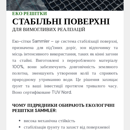
ЕКО РЕШІТКИ
СТАБІЛЬНІ ПОВЕРХНІ
ДЛЯ ВИМОГЛИВИХ РЕАЛІЗАЦІЙ
Еко-сітки Samm­ler – це система стабілізації поверхні,
призначена для під’їзних доріг, зон відпочинку та
місць інтенсивного використання, таких як кінні загони
та стайні. Виготовлені з переробленого матеріалу
100%, вони забезпечують довговічність земляного
полотна, зменшують утворення колії та сприяють
природному утриманню води. Це рішення захищає
ґрунт та ваші інвестиції протягом тривалого часу.
Воно сертифіковане TUV Nord.
ЧОМУ ПІДРЯДНИКИ ОБИРАЮТЬ ЕКОЛОГІЧНІ
РЕШІТКИ SAMMLER:
висока механічна стійкість
стабілізація ґрунту та захист від поверхневої