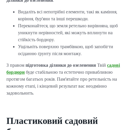
ділянки до озеленення
:
Видаліть всі непотрібні елементи, такі як каміння,
коріння, бур’яни та інші перешкоди.
Переконайтеся, що земля ретельно вирівняна, щоб
уникнути нерівностей, які можуть вплинути на
стійкість бордюру.
Ущільніть поверхню трамбівкою, щоб запобігти
осіданню ґрунту після монтажу.
З правом
підготовка ділянки до озеленення
Твій
садові
бордюри
буде стабільною та естетично привабливою
протягом багатьох років. Пам’ятайте про ретельність на
кожному етапі, і кінцевий результат вас неодмінно
задовольнить.
Пластиковий садовий