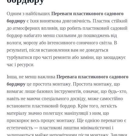
Одним з найбільших
Переваги пластикового садового
бордюру
є їхня виняткова довговічність. Пластик стійкий
до атмосферних впливів, що робить пластиковий садовий
бордюр набагато менш схильним до пошкоджень від
вологи, морозу або інтенсивного сонячного світла. В
результаті, після встановлення вам не доведеться
турбуватися про часті ремонти або заміни, що заощаджує
час і ресурси.
Інша, не менш важлива
Перевага пластикового садового
бордюру
це простота монтажу. Простота монтажу, що
вимагає лише базових інструментів, означає, що будь-хто,
навіть не маючи спеціального досвіду, може самостійно
встановити пластиковий бордюр. Крім того, легкість
матеріалу значно полегшує маніпуляції з ним, що
прискорює весь процес монтажу. Ще однією перевагою є
естетичність — пластикові лиштви мінімалістичні і
залишаються майже непомітними після монтажу. Завдяки