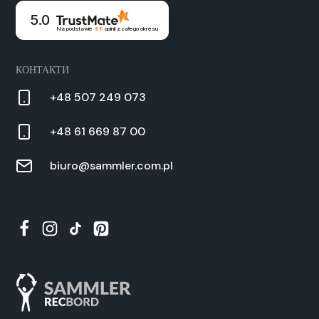
5.0
Na podstawie
88
opinii
z całego okresu
КОНТАКТИ
+48 507 249 073
+48 61 669 87 00
biuro@sammler.com.pl