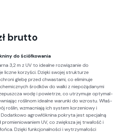
zł
brutto
kniny do ściółkowania
rna 3,2 m z UV to ide­alne rozwiązanie do
je liczne korzyś­ci. Dzię­ki swo­jej struk­turze
chroni gle­bę przed chwasta­mi, co elimin­u­je
chemicznych środ­ków do wal­ki z niepożą­dany­mi
 prze­puszcza wodę i powi­etrze, co utrzy­mu­je opty­mal­
ew­ni­a­jąc rośli­nom ide­alne warun­ki do wzros­tu. Właś­
wój roślin, wzmac­ni­a­ją ich sys­tem korzeniowy i
 Dodatkowo agrowłókn­i­na pokry­ta jest spec­jal­ną
 promieniowaniem UV, co zwięk­sza jej trwałość i
ń­ca. Dzię­ki funkcjon­al­noś­ci i wytrzy­małoś­ci