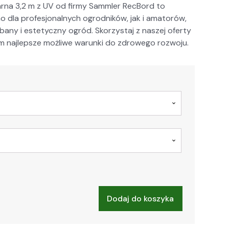
arna 3,2 m z UV od firmy Samm­ler RecBord to
dla pro­fesjon­al­nych ogrod­ników, jak i ama­torów,
ny i este­ty­czny ogród. Sko­rzys­taj z naszej ofer­ty
 najlep­sze możli­we warun­ki do zdrowego roz­wo­ju.
Dodaj do koszyka