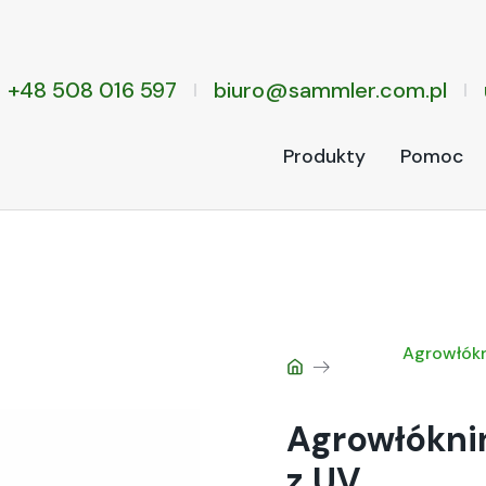
+48 508 016 597
biuro@sammler.com.pl
Produkty
Pomoc
Agrowłók
Agrowłókni
z UV