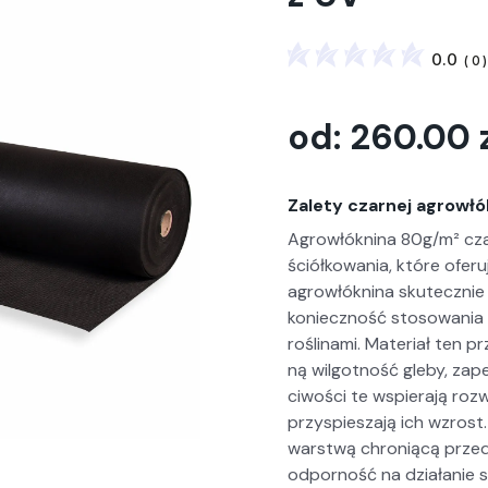
0.0
(
0
)
od:
260.00
Zalety czarnej agrowłó
Agrowłókn­i­na 80g/m² cza
ściółkowa­nia, które ofer­u­
agrowłókn­i­na skutecznie 
konieczność stosowa­nia 
rośli­na­mi. Mate­ri­ał ten
ną wilgo­t­ność gle­by, zap
ci­woś­ci te wspier­a­ją roz
przyspiesza­ją ich wzrost.
warst­wą chroniącą przed
odporność na dzi­ałanie sło