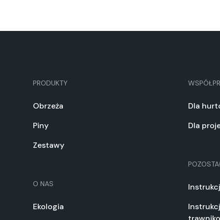
PRODUKTY
WSPÓŁP
Obrzeża
Dla hur
Piny
Dla pro
Zestawy
POZOSTA
O NAS
Instrukc
Ekologia
Instrukc
trawnik