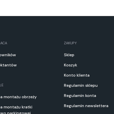
RACA
ZAKUPY
towników
Sklep
jektantów
Koszyk
Konto klienta
ŁE
Regulamin sklepu
Regulamin konta
ja montażu obrzeży
Regulamin newslettera
ja montażu kratki
owo parkingowej