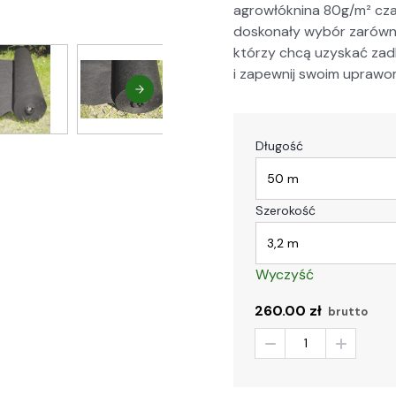
agrowłókn­i­na 80g/m² cz
doskon­ały wybór zarówno 
którzy chcą uzyskać zad­ba
i zapewnij swoim upra­wom
Długość
Szerokość
Wyczyść
260.00
zł
brutto
-
+
ilość
Agrowłóknina
80g/m²