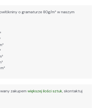
rowłókniny o gra­maturze 80g/m² w naszym
²
²
 m²
²
m²
m²
 m²
esowany zakupem
większej ilości sztuk
, skontaktuj