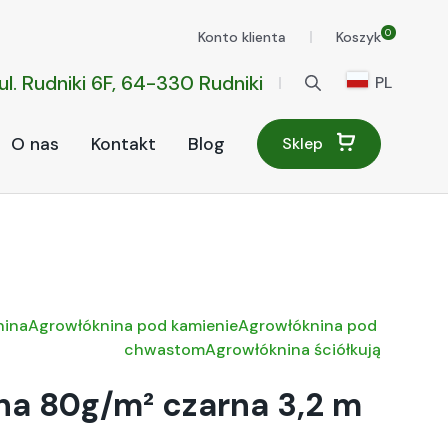
0
Konto klienta
Koszyk
ul. Rudniki 6F, 64-330 Rudniki
PL
O nas
Kontakt
Blog
Sklep
nina
Agrowłóknina pod kamienie
Agrowłóknina pod rośliny
A
chwastom
Agrowłóknina ściółkująca
na 80g/m² czarna 3,2 m