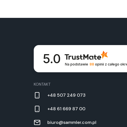
5.0
Na podstawie
88
opinii
z całego okr
KONTAKT
+48 507 249 073
+48 61 669 87 00
biuro@sammler.com.pl