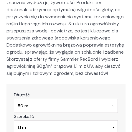
znacznie wydłuża jej żywot­ność. Pro­dukt ten
doskonale utrzy­mu­je opty­mal­ną wilgo­t­ność gle­by, co
przy­czy­nia się do wzmoc­nienia sys­te­mu korzeniowego
roślin i lep­szego ich roz­wo­ju. Struk­tu­ra agrowłókniny
prze­puszcza wodę i powi­etrze, co jest kluc­zowe dla
stworzenia zdrowego środowiska korzeniowego.
Dodatkowo agrowłókn­i­na brą­zowa popraw­ia este­tykę
ogro­du, spraw­ia­jąc, że wyglą­da on schlud­nie i zad­bane.
Sko­rzys­taj z ofer­ty firmy Samm­ler RecBord i wybierz
agrowłókn­inę 80g/m² brą­zowa 1,1 m z UV, aby cieszyć
się bujnym i zdrowym ogro­dem, bez chwastów!
Długość
Szerokość