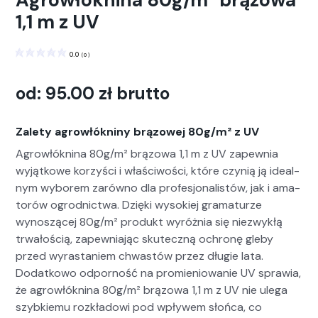
Agrowłóknina 80g/m² brązowa
1,1 m z UV
0.0
(
0
)
od:
95.00
zł
brutto
Zalety agrowłókniny brązowej 80g/m² z UV
Agrowłókn­i­na 80g/m² brą­zowa 1,1 m z UV zapew­nia
wyjątkowe korzyś­ci i właś­ci­woś­ci, które czynią ją ide­al­
nym wyborem zarówno dla pro­fesjon­al­istów, jak i ama­
torów ogrod­nict­wa. Dzię­ki wysok­iej gra­maturze
wynoszącej 80g/m² pro­dukt wyróż­nia się niezwykłą
trwałoś­cią, zapew­ni­a­jąc skuteczną ochronę gle­by
przed wyras­taniem chwastów przez długie lata.
Dodatkowo odporność na promieniowanie UV spraw­ia,
że agrowłókn­i­na 80g/m² brą­zowa 1,1 m z UV nie ule­ga
szy­bkiemu rozkład­owi pod wpły­wem słoń­ca, co