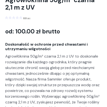
Agrowłóknina 50g/m² czarna
2,1 m z UV
0.0
(
0
)
od:
100.00
zł
brutto
Doskonałość w ochronie przed chwastami i
utrzymaniu wilgotności
Agrowłókn­i­na 50g/m² czarna 2,1 m z UV to doskon­ałe
rozwiązanie dla każdego ogrod­ni­ka, który prag­nie
skutecznie chronić swo­ją gle­bę przed niech­ciany­mi
chwasta­mi, jed­nocześnie dba­jąc o jej opty­mal­ną
wilgo­t­ność. Nasza fir­ma Samm­ler ofer­u­je pro­dukt,
który dzię­ki swo­jej struk­turze prze­puszcza wodę oraz
powi­etrze, co pozwala na zdrowy rozwój sys­te­mu
korzeniowego roślin. Wybier­a­jąc agrowłókn­inę 50g/m²
czarną 2,1 m z UV, zysku­jesz pewność, że Two­je rośliny