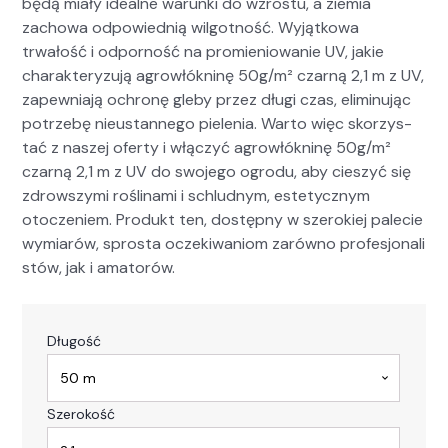
będą miały ide­alne warun­ki do wzros­tu, a ziemia
zachowa odpowied­nią wilgo­t­ność. Wyjątkowa
trwałość i odporność na promieniowanie UV, jakie
charak­teryzu­ją agrowłókn­inę 50g/m² czarną 2,1 m z UV,
zapew­ni­a­ją ochronę gle­by przez dłu­gi czas, elimin­u­jąc
potrze­bę nieustan­nego pie­le­nia. Warto więc sko­rzys­
tać z naszej ofer­ty i włączyć agrowłókn­inę 50g/m²
czarną 2,1 m z UV do swo­jego ogro­du, aby cieszyć się
zdrowszy­mi rośli­na­mi i schlud­nym, este­ty­cznym
otocze­niem. Pro­dukt ten, dostęp­ny w sze­rok­iej pale­cie
wymi­arów, spros­ta oczeki­wan­iom zarówno pro­fesjon­al­i
stów, jak i ama­torów.
Długość
Szerokość