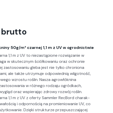
brutto
niny 50g/m² czarnej 1,1 m z UV w ogrodnictwie
rna 1,1 m z UV to nieza­stą­pi­one rozwiązanie w
a­ga w skutecznym ściółkowa­niu oraz ochronie
ej zas­tosowa­niu gle­ba jest nie tylko chro­niona
na­mi, ale także utrzy­mu­je odpowied­nią wilgo­t­ność,
owego wzros­tu roślin. Nasza agrowłókn­i­na
zas­tosowa­nia w różnego rodza­ju ogród­kach,
y wygląd oraz wspier­a­jąc zdrowy rozwój roślin.
rna 1,1 m z UV z ofer­ty Samm­ler RecBord charak­
rwałoś­cią i odpornoś­cią na promieniowanie UV, co
użytkowanie. Dzię­ki struk­turze prze­puszcza­jącej