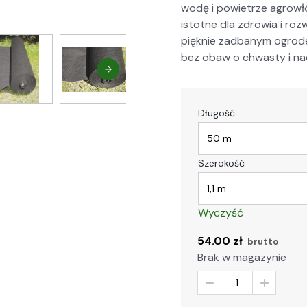
wodę i powi­etrze agrowłók
istotne dla zdrowia i roz­wo
pięknie zad­banym ogro­de
bez obaw o chwasty i nad­
Długość
Szerokość
Wyczyść
54.00
zł
brutto
Brak w magazynie
-
+
ilość
Agrowłóknina