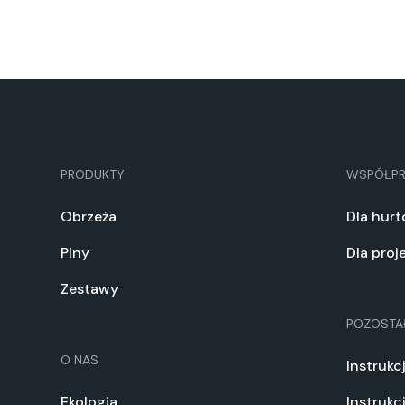
PRODUKTY
WSPÓŁP
Obrzeża
Dla hur
Piny
Dla pro
Zestawy
POZOSTA
O NAS
Instrukc
Ekologia
Instrukc