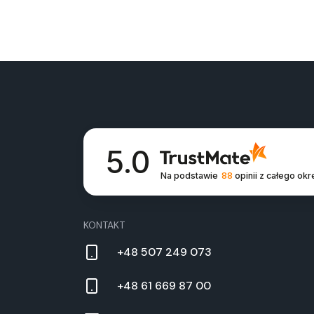
5.0
Na podstawie
88
opinii
z całego okr
KONTAKT
+48 507 249 073
+48 61 669 87 00