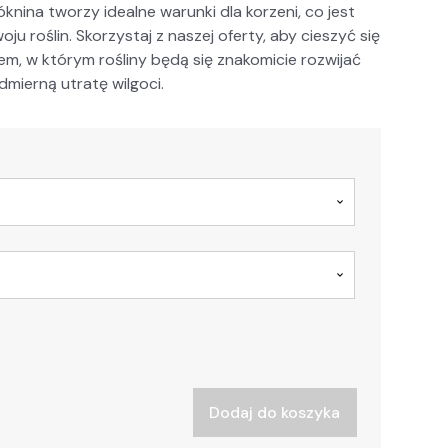
n­i­na tworzy ide­alne warun­ki dla korzeni, co jest
­ju roślin. Sko­rzys­taj z naszej ofer­ty, aby cieszyć się
m, w którym rośliny będą się znakomi­cie rozwi­jać
mierną utratę wilgo­ci.
Dodaj do koszyka