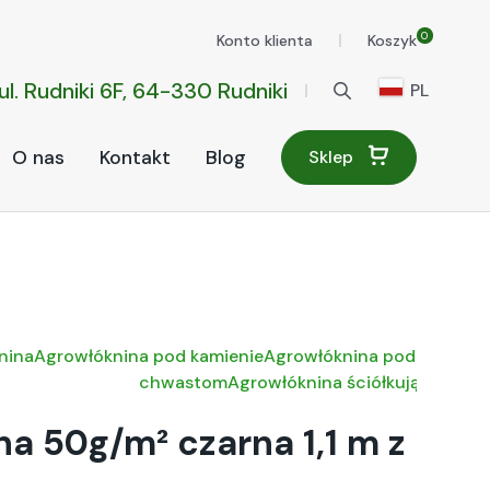
0
Konto klienta
Koszyk
ul. Rudniki 6F, 64-330 Rudniki
PL
O nas
Kontakt
Blog
Sklep
nina
Agrowłóknina pod kamienie
Agrowłóknina pod rośliny
A
chwastom
Agrowłóknina ściółkująca
a 50g/m² czarna 1,1 m z