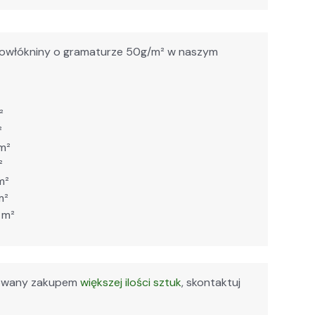
rowłókniny o gra­maturze 50g/m² w naszym
²
²
 m²
²
m²
m²
 m²
esowany zakupem
większej ilości sztuk
, skontaktuj