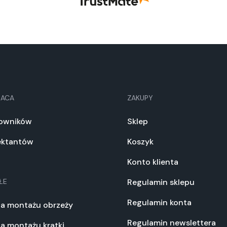
RACA
ZAKUPY
towników
Sklep
jektantów
Koszyk
Konto klienta
ŁE
Regulamin sklepu
Regulamin konta
ja montażu obrzeży
Regulamin newslettera
ja montażu kratki