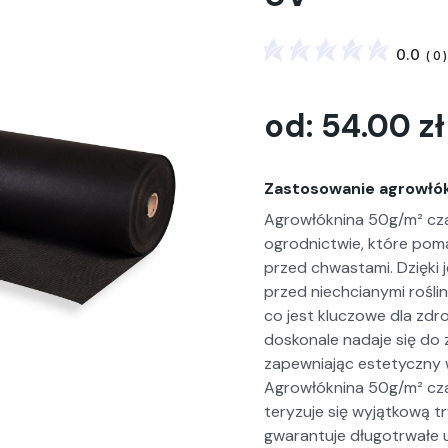
0.0
(
0
)
od:
54.00
zł
Zastosowanie agrowłók
Agrowłókn­i­na 50g/m² cza
ogrod­nictwie, które pom
przed chwasta­mi. Dzię­ki j
przed niech­ciany­mi rośli­
co jest kluc­zowe dla zdr
doskonale nada­je się do 
zapew­ni­a­jąc este­ty­czn
Agrowłókn­i­na 50g/m² cza
teryzu­je się wyjątkową t
gwaran­tu­je dłu­gotr­wałe 